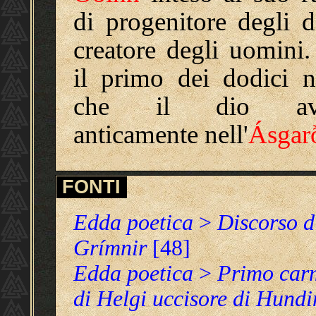
di progenitore degli d
creatore degli uomini.
il primo dei dodici 
che il dio av
anticamente nell'
Ásgar
FONTI
Edda poetica
>
Discorso d
Grímnir
[48]
Edda poetica
>
Primo car
di Helgi uccisore di Hundi