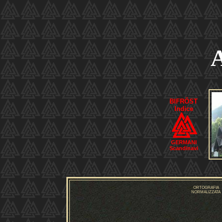
A
BIFRÖST
Indice
GERMANI
Scandinavi
ORTOGRAFIA
NORMALIZZATA