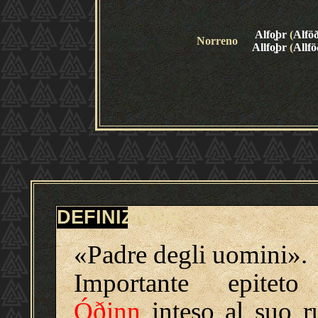
Alfo
þr
(
Alfö
Norreno
Allfo
þr
(
Allfö
DEFINIZIONE
«Padre degli uomini».
Importante epitet
Óðinn
inteso al suo r