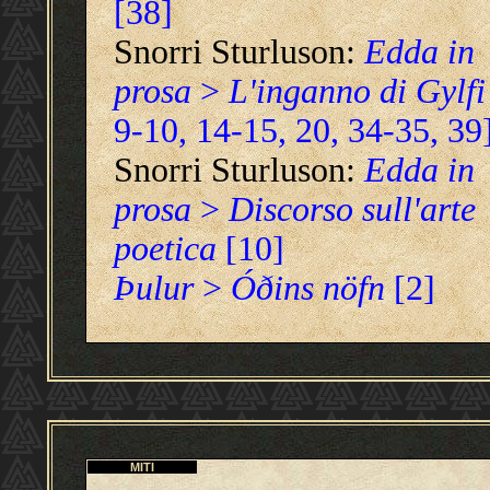
[38]
Snorri Sturluson:
Edda in
prosa
>
L'inganno di Gylfi
9-10, 14-15, 20, 34-35, 39
Snorri Sturluson:
Edda in
prosa
>
Discorso sull'arte
poetica
[10]
Þulur
>
Óðins nöfn
[2]
MITI