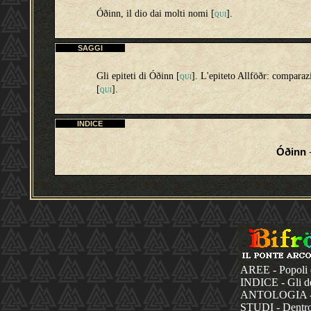
Óðinn, il dio dai molti nomi [
].
QUI
SAGGI
Gli epiteti di Óðinn [
]. L'epiteto Allföðr: comparaz
QUI
[
].
QUI
INDICE
Óðinn
-
AREE - Popoli 
INDICE - Gli dèi
ANTOLOGIA - La
STUDI - Dentro 