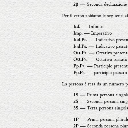
― Seconda declinazione f
2β
Per il verbo abbiamo le seguenti ab
― Infinito
Inf.
― Imperativo
Imp.
― Indicativo presen
Ind.Pr.
― Indicativo passat
Ind.Ps.
― Ottativo present
Ott.Pr.
― Ottativo passato
Ott.Ps.
― Participio present
Pp.Pr.
― participio passato
Pp.Ps.
La persona è resa da un numero più
― Prima persona singol
1S
― Seconda persona sing
2S
― Terza persona singola
3S
― Prima persona plural
1P
― Seconda persona plur
2P