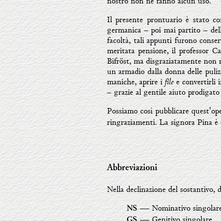
nostro non ne fanno alcun uso.
Il presente prontuario è stato co
germanica – poi mai partito – del
facoltà, tali appunti furono conser
meritata pensione, il professor Ca
Bifröst, ma disgraziatamente non ri
un armadio dalla donna delle pulizi
file
maniche, aprire i
e convertirli 
– grazie al gentile aiuto prodigato 
Possiamo così pubblicare quest'op
ringraziamenti. La signora Pina è d
Abbreviazioni
Nella declinazione del sostantivo, 
― Nominativo singolar
NS
― Genitivo singolare
GS