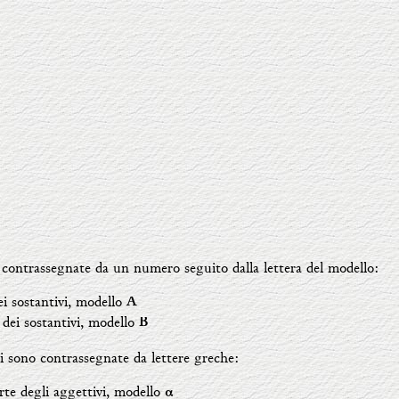
o contrassegnate da un numero seguito dalla lettera del modello:
 sostantivi, modello
A
ei sostantivi, modello
B
vi sono contrassegnate da lettere greche:
te degli aggettivi, modello
α