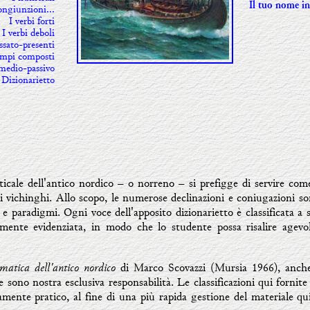
Il tuo nome i
ongiunzioni...
I verbi forti
I verbi deboli
assato-presenti
 tempi composti
 medio-passivo
Dizionarietto
cale dell'antico nordico – o norreno – si prefigge di servire co
dei vichinghi. Allo scopo, le numerose declinazioni e coniugazioni son
 e paradigmi. Ogni voce dell'apposito dizionarietto è classificata a
amente evidenziata, in modo che lo studente possa risalire agevol
atica dell'antico nordico
di Marco Scovazzi (Mursia 1966), anche
ne sono nostra esclusiva responsabilità. Le classificazioni qui fornit
amente pratico, al fine di una più rapida gestione del materiale qui