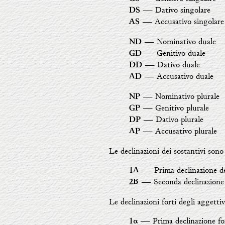
― Dativo singolare
DS
― Accusativo singolare
AS
― Nominativo duale
ND
― Genitivo duale
GD
― Dativo duale
DD
― Accusativo duale
AD
― Nominativo plurale
NP
― Genitivo plurale
GP
― Dativo plurale
DP
― Accusativo plurale
AP
Le declinazioni dei sostantivi son
― Prima declinazione dei
1A
― Seconda declinazione d
2B
Le declinazioni forti degli aggetti
― Prima declinazione for
1α