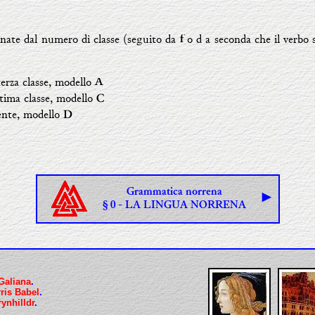
gnate dal numero di classe (seguito da
o d a seconda che il verbo s
f
erza classe, modello
A
tima classe, modello
C
nte, modello
D
Grammatica norrena
►
§ 0 - LA LINGUA NORRENA
Galiana
.
ris Babel
.
ynhilldr
.