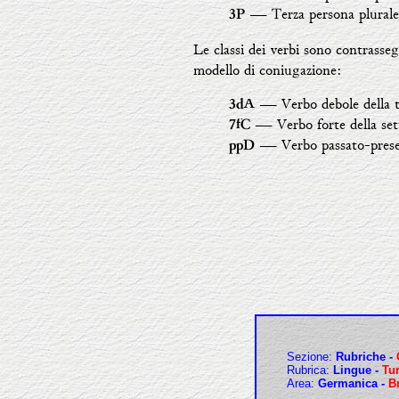
― Terza persona plurale
3P
Le classi dei verbi sono contrasse
modello di coniugazione:
― Verbo debole della t
3dA
― Verbo forte della set
7fC
― Verbo passato-prese
ppD
Sezione:
R
ubriche -
Rubrica:
Lingue
-
Tur
Area:
Germanica -
Br