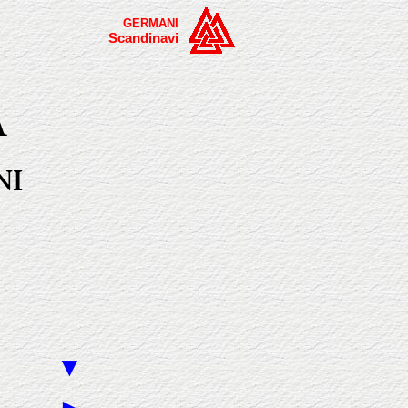
GERMANI
Scandinavi
A
NI
▼
►