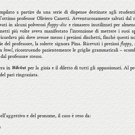
mpilato a partire da una serie di dispense destinate agli studenti
l'ottimo professor Oliviero Canetti. Avventurosamente salvati dal 
floppy-disc
vati in alcuni polverosi
e rimasero inutilizzati per almen
netti più volte aveva manifestato l'intenzione di mettere i suoi 
cordava più dove avesse messo i preziosi dischetti, finché questi n
floppy
e del professore, la solerte signora Pina. Ricevuti i preziosi
,
html
in
, ricostruendo pazientemente le griglie grammaticali – scomb
dal professore stesso.
era in
per la gioia e il diletto di tutti gli appassionati. Al p
Bifröst
el pari ringraziata.
dell'aggettivo e del pronome, il caso è reso da:
e