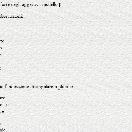
orte degli aggettivi, modello
β
breviazioni:
te
o
e
e
 l'indicazione di singolare o plurale:
are
olare
re
e
ale