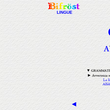
LINGUE
A
▼ GRAMMATI
Avvertenza e
►
La l
Alfab
◄