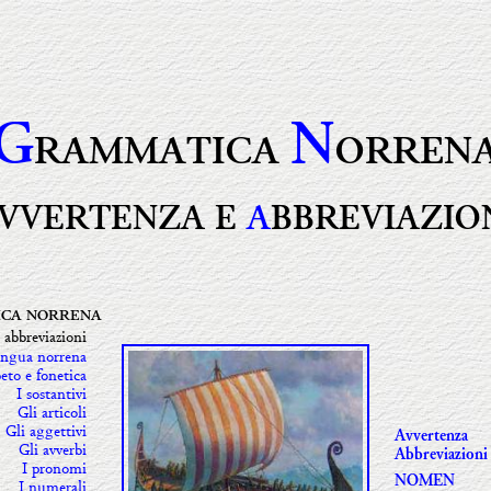
G
N
RAMMATICA
ORREN
VVERTENZA E
A
BBREVIAZIO
CA NORRENA
 abbreviazioni
ingua norrena
eto e fonetica
I sostantivi
Gli articoli
Gli aggettivi
Avvertenza
Gli avverbi
Abbreviazioni
I pronomi
NOMEN
I numerali