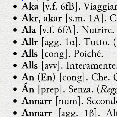
[v.f. 6fB]. Viaggiar
Aka
,
[s.m. 1A]. 
Akr
akar
[v.f. 6fA]. Nutrire.
Ala
[agg. 1α]. Tutto. (
Allr
[cong]. Poiché.
Alls
[avv]. Interamente
Alls
(
) [cong]. Che. 
An
En
Regg
[prep]. Senza. (
Án
[num]. Second
Annarr
[agg. 1β]. Alt
Annarr