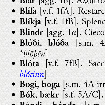
[agg. 1δ]. Azzurro
Blár
[v.f. 1fA]. Restare
Blífa
[v.f. 1fB]. Splend
Blíkja
[agg. 1α]. Cieco
Blindr
,
[s.m. 4A
Blóði
blóða
*blōþēn
]
[v.f. 7fB]. Sacri
Blóta
blótinn
]
,
[s.m. 4A ir
Bogi
boga
,
[s.f. 5A/C].
Bók
bækr