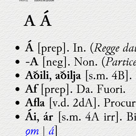
.
A Á
Regge dat
[prep]. In. (
Á
Partice
[neg]. Non. (
-A
,
[s.m. 4B]. 
Aðili
aðilja
[prep]. Da. Fuori.
Af
[v.d. 2dA]. Procura
Afla
,
[s.m. 4A irr]. B
Ái
ár
ǫm
á
|
]