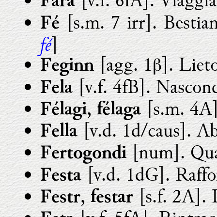
[v.f. 6fA]. Viaggi
Fara
[s.m. 7 irr]. Bestia
Fé
fé
]
[agg. 1β]. Lieto
Feginn
[v.f. 4fB]. Nascond
Fela
,
[s.m. 4A
Félagi
félaga
[v.d. 1d/caus]. Ab
Fella
[num]. Qua
Fertogondi
[v.d. 1dG]. Raffor
Festa
,
[s.f. 2A]. 
Festr
festar