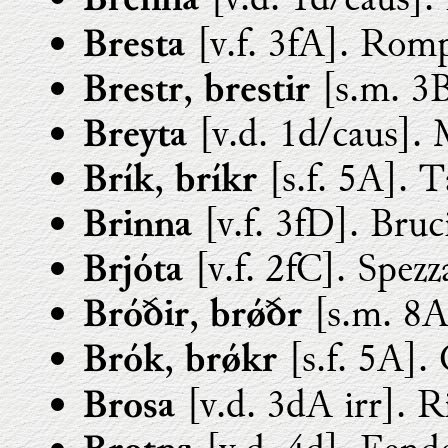
Brenna
[v.f. 3fA]. Romp
Bresta
,
[s.m. 3B
Brestr
brestir
[v.d. 1d/caus]. 
Breyta
,
[s.f. 5A]. T
Brík
bríkr
[v.f. 3fD]. Bruc
Brinna
[v.f. 2fC]. Spez
Brjóta
,
[s.m. 8A]
Bróðir
brǿðr
,
[s.f. 5A]. 
Brók
brǿkr
[v.d. 3dA irr]. R
Brosa