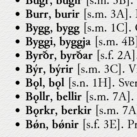
,
[s.m. 3B]. 
Bugr
bugir
,
[s.m. 3A]. 
Burr
burir
,
[s.m. 1C]. 
Bygg
bygg
,
[s.m. 4B]
Byggi
byggja
,
[s.f. 2A]
Byrðr
byrðar
,
[s.m. 3C]. Vi
Býr
býrir
,
[s.n. 1H]. Sve
Bǫl
bǫl
,
[s.m. 7A]. 
Bǫllr
bellir
,
[s.m. 7A
Bǫrkr
berkir
,
[s.f. 3E]. 
Bǿn
bǿnir