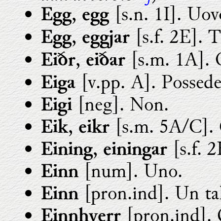
,
[s.n. 1I]. Uov
Egg
egg
,
[s.f. 2E]. 
Egg
eggjar
,
[s.m. 1A].
Eiðr
eiðar
[v.pp. A]. Possede
Eiga
[neg]. Non.
Eigi
,
[s.m. 5A/C]. 
Eik
eikr
,
[s.f. 
Eining
einingar
[num]. Uno.
Einn
[pron.ind]. Un ta
Einn
[pron.ind].
Einnhverr