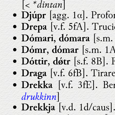
*dintan
[<
]
[agg. 1α]. Profo
Djúpr
[v.f. 5fA]. Truc
Drepa
,
[s.m.
Dómari
dómara
,
[s.m. 1A
Dómr
dómar
,
[s.f. 8B]. F
Dóttir
dǿtr
[v.f. 6fB]. Tirare
Draga
[v.f. 3fE]. Ber
Drekka
drukkinn
]
[v.d. 1d/caus]
Drekkja