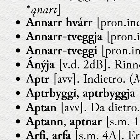
*ąnart
]
[pron.ind
Annarr
hvárr
[pron.i
Annarr-tveggja
[pron.in
Annarr-tveggi
[v.d. 2dB]. Rinn
Ánýja
M
[avv]. Indietro. (
Aptr
,
Aptrbyggi
aptrbyggja
[avv]. Da dietro.
Aptan
,
[s.m. 1
Aptann
aptnar
,
[s.m. 4A]. Er
Arfi
arfa