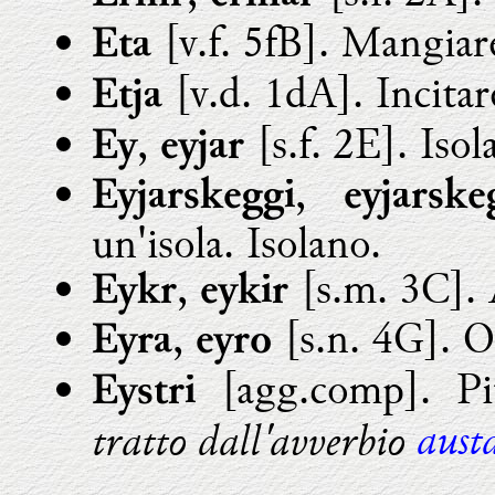
[v.f. 5fB]. Mangiare
Eta
[v.d. 1dA]. Incitar
Etja
,
[s.f. 2E]. Iso
Ey
eyjar
,
Eyjarskeggi
eyjarske
un'isola. Isolano.
,
[s.m. 3C]. 
Eykr
eykir
,
[s.n. 4G]. O
Eyra
eyro
[agg.comp]. Pi
Eystri
aust
tratto dall'avverbio