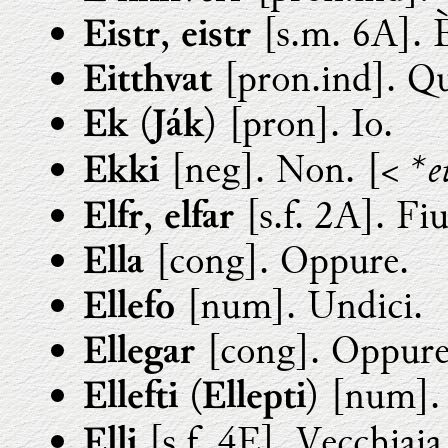
,
[s.m. 6A]. 
Eistr
eistr
[pron.ind]. Qu
Eitthvat
(
) [pron]. Io.
Ek
Ják
*e
[neg]. Non. [<
Ekki
,
[s.f. 2A]. Fi
Elfr
elfar
[cong]. Oppure.
Ella
[num]. Undici.
Ellefo
[cong]. Oppure
Ellegar
(
) [num].
Ellefti
Ellepti
[s.f. 4E]. Vecchiaia.
Elli