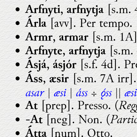
,
[s.m. 4
Arfnyti
arfnytja
[avv]. Per tempo.
Árla
,
[s.m. 1A]
Armr
armar
,
[s.m. 
Arfnyte
arfnytja
,
[s.f. 4d]. P
Ásjá
ásjór
,
[s.m. 7A irr].
Áss
æsir
asar
æsi
áss
ss
æs
|
|
÷
||
Regg
[prep]. Presso. (
At
Partic
[neg]. Non. (
-At
[num]. Otto.
Átta