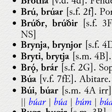
[v.d. 4d]. Fend
Brotna
,
[s.f. 2f]. Po
Brú
brúar
,
[s.f. 3F
Brúðr
brúðir
NS]
,
[s.f. 4
Brynja
brynjor
,
[s.m. 4B].
Bryti
brytja
,
[s.f. 2G]. Sop
Br
brár
[v.f. 7fE]. Abitare.
Búa
,
[s.m. 4A irr]
Búi
búar
búar
búa
búm
bú
||
|
|
|