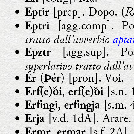
Re
[prep]. Dopo. (
Eptir
[agg.comp]. Pos
Eptri
apta
tratto dall'avverbio
[agg.sup]. Po
Epztr
superlativo tratto dall'a
(
) [pron]. Voi.
Ér
Þér
,
[s.n. 
Erf(e)ði
erf(e)ði
,
[s.m. 
Erfingi
erfingja
[v.d. 1dA]. Arare.
Erja
,
[s.f. 2A].
Ermr
ermar