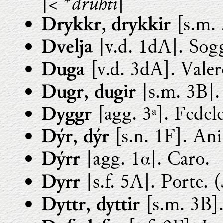
*druhti
[<
]
,
[s.m. 
Drykkr
drykkir
[v.d. 1dA]. Sogg
Dvelja
[v.d. 3dA]. Valer
Duga
,
[s.m. 3B].
Dugr
dugir
[agg. 3ª]. Fedele
Dyggr
,
[s.n. 1F]. Ani
Dýr
dýr
[agg. 1α]. Caro.
Dýrr
[s.f. 5A]. Porte. (
Dyrr
,
[s.m. 3B].
Dyttr
dyttir