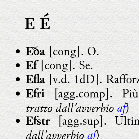
E É
[cong]. O.
Eða
[cong]. Se.
Ef
[v.d. 1dD]. Rafforz
Efla
[agg.comp]. Più
Efri
af
tratto dall'avverbio
)
[agg.sup]. Ulti
Efstr
af
dall'avverbio
)