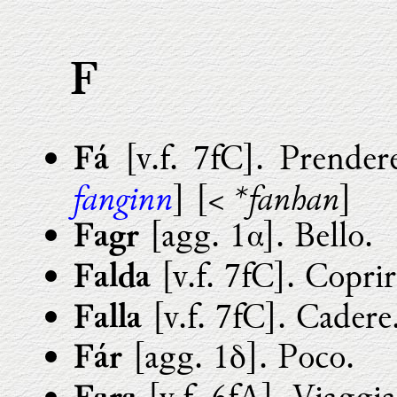
F
[v.f. 7fC]. Prendere
Fá
fanginn
*fanhan
] [<
]
[agg. 1α]. Bello.
Fagr
[v.f. 7fC]. Coprir
Falda
[v.f. 7fC]. Cadere.
Falla
[agg. 1δ]. Poco.
Fár