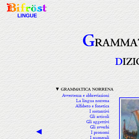
LINGUE
G
RAMMA
D
IZ
▼ GRAMMATICA NORRENA
Avvertenza e abbreviazioni
La lingua norrena
Alfabeto e fonetica
I sostantivi
Gli articoli
Gli aggettivi
Gli avverbi
◄
I pronomi
I numerali