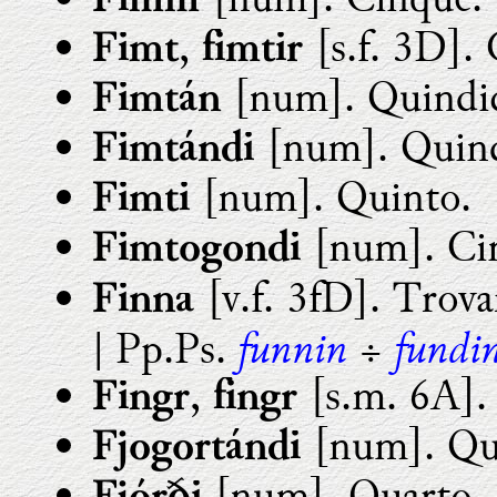
Fimm
,
[s.f. 3D].
Fimt
fimtir
[num]. Quindic
Fimtán
[num]. Quind
Fimtándi
[num]. Quinto.
Fimti
[num]. Ci
Fimtogondi
[v.f. 3fD]. Trov
Finna
funnin
fundi
| Pp.Ps.
÷
,
[s.m. 6A].
Fingr
fingr
[num]. Qua
Fjogortándi
[num]. Quarto.