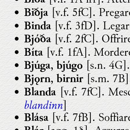
Bíða
[v.f. 5fC]. Pregar
Biðja
[v.f. 3fD]. Lega
Binda
[v.f. 2fC]. Offrir
Bjóða
[v.f. 1fA]. Mordere
Bíta
,
[s.n. 4G]. 
Bjúga
bjúgo
,
[s.m. 7B]
Bjǫrn
birnir
[v.f. 7fC]. Mesc
Blanda
blandinn
]
[v.f. 7fB]. Soffiar
Blása