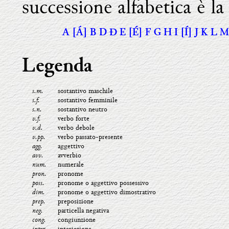
successione alfabetica è la
A [Á]
B
D
Ð
E [É]
F
G
H
I [Í]
J
K
L
Legenda
s.m.
sostantivo maschile
s.f.
sostantivo femminile
s.n.
sostantivo neutro
v.f.
verbo forte
v.d.
verbo debole
v.pp.
verbo passato-presente
agg.
aggettivo
avv.
avverbio
num.
numerale
pron.
pronome
poss.
pronome o aggettivo possessivo
dim.
pronome o aggettivo dimostrativo
prep.
preposizione
neg.
particella negativa
cong.
congiunzione
intrz
interiezione