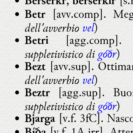
,
[s.
Berserkr
berserkir
[avv.comp]. Megl
Betr
vel
dell'avverbio
)
[agg.comp].
Betri
góðr
suppletivistico di
)
[avv.sup]. Ottima
Bezt
vel
dell'avverbio
)
[agg.sup]. Buon
Beztr
góðr
suppletivistico di
)
[v.f. 3fC]. Nasc
Bjarga
[v.f. 1A irr]. Att