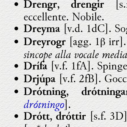
,
[s.
Drengr
drengir
eccellente. Nobile.
[v.d. 1dC]. So
Dreyma
[agg. 1β irr]
Dreyrogr
sincope alla vocale medi
[v.f. 1fA]. Spinge
Drífa
[v.f. 2fB]. Gocc
Drjúpa
,
Drótning
drótninga
drótningo
].
,
[s.f. 3D]
Drótt
dróttir