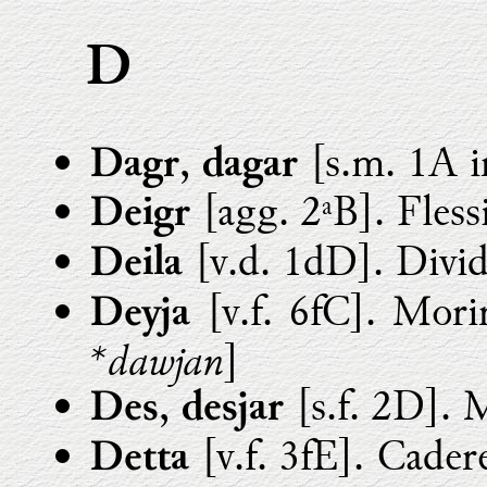
D
,
[s.m. 1A i
Dagr
dagar
[agg. 2ªB]. Flessi
Deigr
[v.d. 1dD]. Divid
Deila
[v.f. 6fC]. Morir
Deyja
*dawjan
]
,
[s.f. 2D]. 
Des
desjar
[v.f. 3fE]. Cadere
Detta