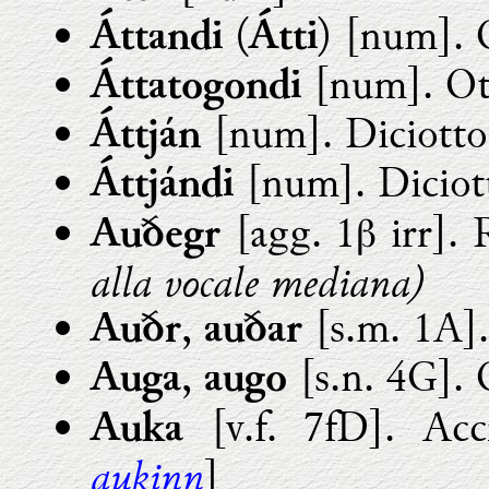
(
) [num]. 
Áttandi
Átti
[num]. Ot
Áttatogondi
[num]. Diciotto
Áttján
[num]. Diciot
Áttjándi
[agg. 1β irr]. 
Auðegr
alla vocale mediana)
,
[s.m. 1A].
Auðr
auðar
,
[s.n. 4G]. 
Auga
augo
[v.f. 7fD]. Accr
Auka
aukinn
]