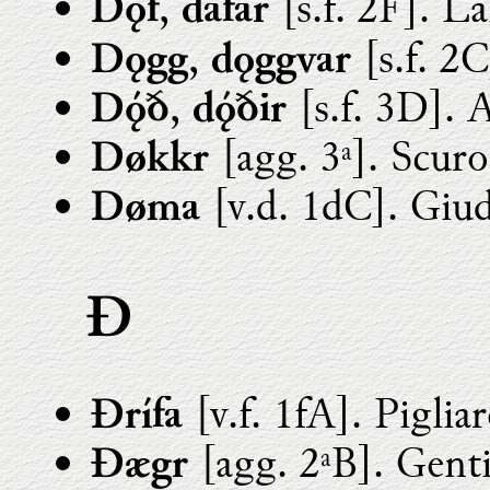
,
[s.f. 2F]. L
Dǫf
dafar
,
[s.f. 2
Dǫgg
dǫggvar
,
[s.f. 3D]. 
Dð
dðir
[agg. 3ª]. Scuro
Døkkr
[v.d. 1dC]. Giud
Døma
Ð
[v.f. 1fA]. Piglia
Ðrífa
[agg. 2ªB]. Genti
Ðægr