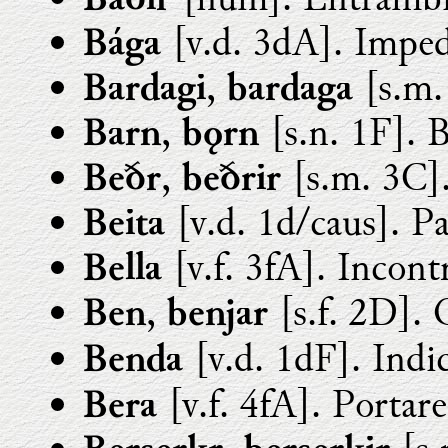
Báðir
[v.d. 3dA]. Imped
Bága
,
[s.m. 
Bardagi
bardaga
,
[s.n. 1F]. 
Barn
bǫrn
,
[s.m. 3C].
Beðr
beðrir
[v.d. 1d/caus]. Pa
Beita
[v.f. 3fA]. Incont
Bella
,
[s.f. 2D].
Ben
benjar
[v.d. 1dF]. Indic
Benda
[v.f. 4fA]. Portare
Bera