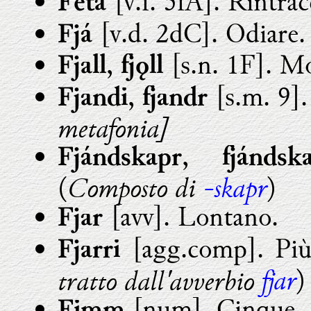
[v.f. 5fA]. Rintrac
Feta
[v.d. 2dC]. Odiare.
Fjá
,
[s.n. 1F]. M
Fjall
fjǫll
,
[s.m. 9]
Fjandi
fjandr
metafonia]
,
Fjándskapr
fjándsk
Composto di
-skapr
(
)
[avv]. Lontano.
Fjar
[agg.comp]. Più
Fjarri
fjar
tratto dall'avverbio
)
[num]. Cinque.