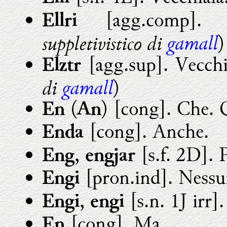
[agg.comp]. 
Ellri
gamall
suppletivistico di
)
[agg.sup]. Vecchi
Elztr
gamall
di
)
(
) [cong]. Che. 
En
An
[cong]. Anche.
Enda
,
[s.f. 2D]. 
Eng
engjar
[pron.ind]. Nessu
Engi
,
[s.n. 1J irr]
Engi
engi
[cong]. Ma.
En