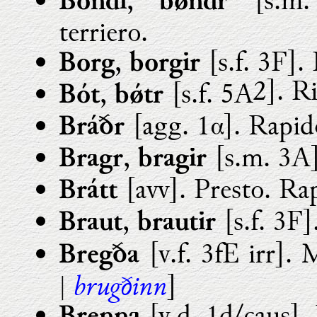
,
[s.m. 
Bóndi
bǿndr
terriero.
,
[s.f. 3F].
Borg
borgir
2]. R
,
[s.f. 5A
Bót
bǿtr
[agg. 1α]. Rapid
Bráðr
,
[s.m. 3A]
Bragr
bragir
[avv]. Presto. Ra
Brátt
,
[s.f. 3F]
Braut
brautir
[v.f. 3fE irr]. 
Bregða
brugðinn
|
]
[v.d. 1d/caus]. 