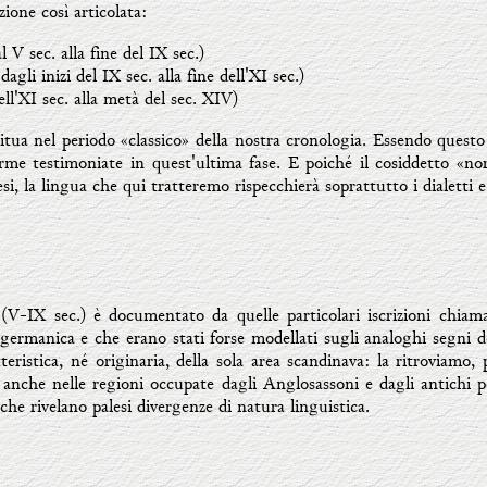
zione così articolata:
l V sec. alla fine del IX sec.)
agli inizi del IX sec. alla fine dell'XI sec.)
ell'XI sec. alla metà del sec. XIV)
itua nel periodo «classico» della nostra cronologia. Essendo quest
me testimoniate in quest'ultima fase. E poiché il cosiddetto «norr
si, la lingua che qui tratteremo rispecchierà soprattutto i dialetti e
(V-IX sec.) è documentato da quelle particolari iscrizioni chiamat
a germanica e che erano stati forse modellati sugli analoghi segni de
ristica, né originaria, della sola area scandinava: la ritroviamo,
 anche nelle regioni occupate dagli Anglosassoni e dagli antichi 
che rivelano palesi divergenze di natura linguistica.