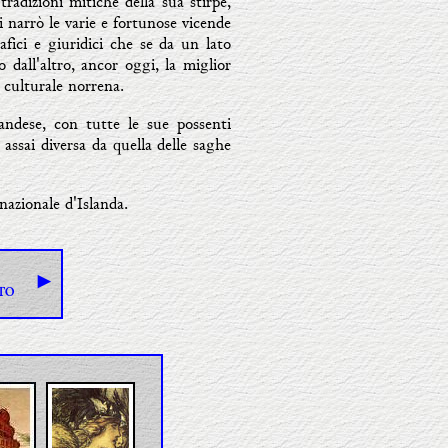
radizioni mitiche della sua stirpe,
ui narrò le varie e fortunose vicende
afici e giuridici che se da un lato
 dall'altro, ancor oggi, la miglior
e culturale norrena.
landese, con tutte le sue possenti
 assai diversa da quella delle saghe
nazionale d'Islanda.
►
ETO