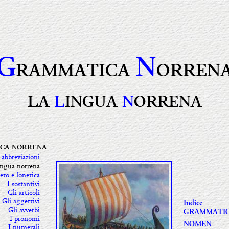
G
N
RAMMATICA
ORREN
LA
L
INGUA
N
ORRENA
CA NORRENA
 abbreviazioni
ingua norrena
eto e fonetica
I sostantivi
Gli articoli
Gli aggettivi
Indice
Gli avverbi
GRAMMATI
I pronomi
NOMEN
I numerali