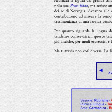
ricordata la figura del grande Sno
Prose Edda
nella sua
, ma scrisse an
dei re di Norvegia. Accanto alle o
contribuirono ad inserire la remot
testimonianza di una fervida passio
Per quanto riguarda la lingua dob
tendenze conservatrici, questo terz
più antiche, per modi espressivi e l
Ma tuttavia non così diversa. La li
◄
A
Sezione:
R
ubriche -
Rubrica:
Lingue
-
Tur
Area:
Germanica -
Br