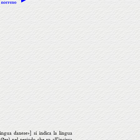
n norreno
ingua danese»] si indica la lingua
Øer) nel periodo che va all'incirca