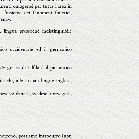
menti omogenei per tutta l'area in
 l'insieme dei fenomeni fonetici,
rena».
lingua pressoché indistinguibile
ico occidentale ed il germanico
bia
gotica di Ulfila è il più antico
deschi, alle attuali lingue inglese,
 ovvero: danese, svedese, norvegese,
 norreno, possiamo introdurre (non