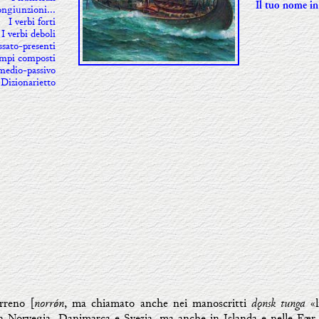
Il tuo nome i
ongiunzioni...
I verbi forti
I verbi deboli
ssato-presenti
 tempi composti
medio-passivo
Dizionarietto
norrǿn
dǫnsk tunga
rreno [
, ma chiamato anche nei manoscritti
«l
in Norvegia, Danimarca e Svezia, ma anche in Islanda e nelle Fær 