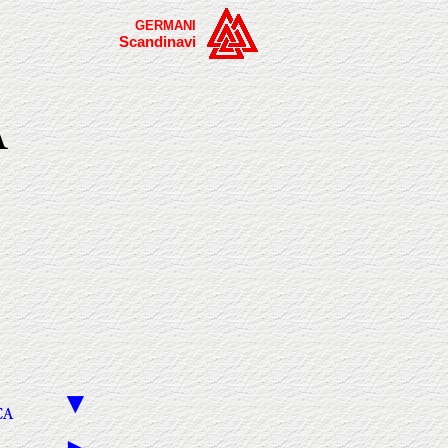
GERMANI
Scandinavi
A
▼
CA
►