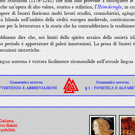
rri Sturluson (1178-1241) che non solo provvide a raccogliere le t
Heimskringla
che un'opera di alto valore, storico e stilistico, l'
, in c
pere di Snorri fiorirono molti lavori eruditi, cronachistici, agiogr
a Islanda nell'ambito della civiltà europea medievale, costituiscono
ne per la letteratura e la storia che ha contraddistinto la tradizion
biamo dire che, nei limiti dello spirito arcaico della società is
o periodo è apportatore di palesi innovazioni. La prosa di Snorri è
ocuzioni sintattiche.
ngua norrena è tuttora facilmente riconoscibile nell'attuale lingua 
Grammatica norrena
Grammatica norrena
VVERTENZA E ABBREVIAZIONI
§ 1 - FONETICA E ALFAB
Galiana
.
ris Babel
.
ynhilldr
.