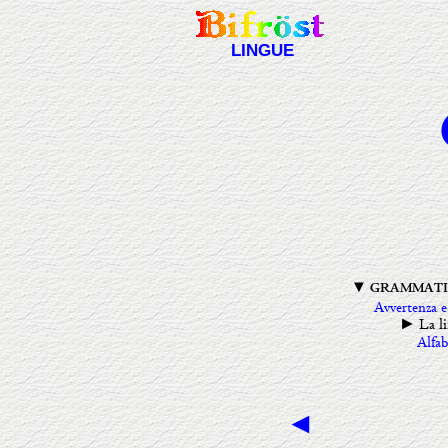
LINGUE
▼ GRAMMATI
Avvertenza e
La l
►
Alfab
◄