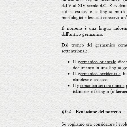
dal V al XIV secolo d.C. È eviden
cui si estese, e la lingua mutò i
morfologici e lessicali conserva u
Il norreno è una lingua indoeur
dall'antico germanico.
Dal tronco del germanico comun
settentrionale.
Il
germanico orientale
diede
documento in una lingua germ
Il
germanico occidentale
fu 
olandese e tedesco.
Il
germanico settentrionale
p
islandese e feringio (o færøe
§ 0.2
- Evoluzione del norreno
Se vogliamo ora considerare l'evo