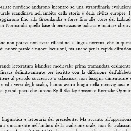
 parlate nordiche andarono incontro ad una straordinaria evoluzio
turale scandinava nell'ambito della storia e della civiltà europee. 
leggiarono fino alla Groenlandia e forse fino alle coste del Labra
o in Normandia quella base di penetrazione politica e militare che a
e non poteva non avere riflessi nella lingua norrena, che in quest
 di nuove parole e nuove locuzioni, ma anche per la rapida diffusio
rande letteratura islandese medievale: prima tramandata oralmente
fissata definitivamente per iscritto con la diffusione dell'alfab
artiene al periodo successivo o «classico», non bisogna dimenticare
he ed i versi degli scaldi, hanno avuto luogo nella meravigliosa e
uei grandi poeti che furono Egill Skallagrímsson e Kormákr Ǫgmun
à linguistica e letteraria del precedente. Ma accanto all'appassion
suti unicamente nell'ambito della tradizione orale, non fu tralasciata