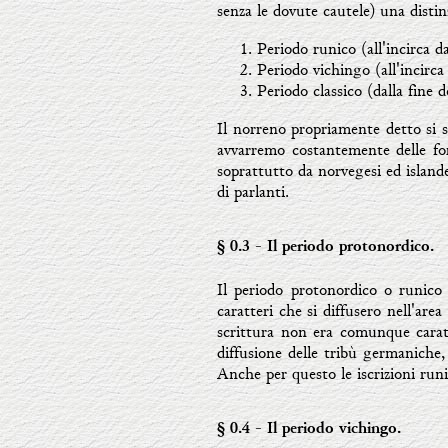
senza le dovute cautele) una distin
Periodo runico (all'incirca da
Periodo vichingo (all'incirca d
Periodo classico (dalla fine d
Il norreno propriamente detto si s
avvarremo costantemente delle for
soprattutto da norvegesi ed islande
di parlanti.
§ 0.3
- Il periodo protonordico.
Il periodo protonordico o runico 
caratteri che si diffusero nell'are
scrittura non era comunque caratte
diffusione delle tribù germaniche,
Anche per questo le iscrizioni runi
§ 0.4
- Il periodo vichingo.