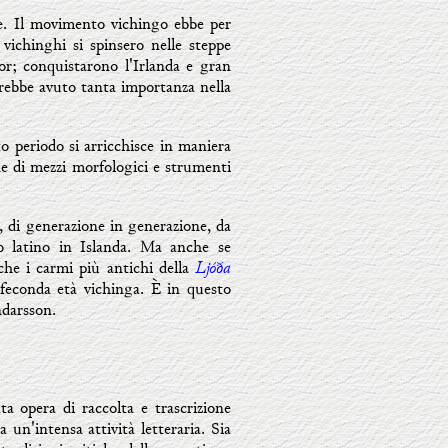
ne. Il movimento vichingo ebbe per
I vichinghi si spinsero nelle steppe
dor; conquistarono l'Irlanda e gran
vrebbe avuto tanta importanza nella
o periodo si arricchisce in maniera
ne di mezzi morfologici e strumenti
, di generazione in generazione, da
eto latino in Islanda. Ma anche se
Ljóða
 che i carmi più antichi della
 feconda età vichinga. È in questo
darsson.
ata opera di raccolta e trascrizione
 un'intensa attività letteraria. Sia