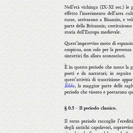
Nell'età vichinga (IX-XI sec.) le
effetto l'inserimento dell'area cul
russe, arrivarono a Bisanzio, e ve
parte della Britannia; costituiron
storia dell'Europa medievale.
Quest'improvviso moto di espansion
cospicua, non solo per la presenza
sintattici fin allora sconosciuti.
È in questo periodo che nasce la g
poeti e da narratori; in seguito 
quest'attività di trascrizione app
Edda
, la maggior parte delle sag
periodo che vissero e poetarono q
§ 0.5
- Il periodo classico.
Il terzo periodo raccoglie l'eredit
degli antichi capolavori, sopravvis