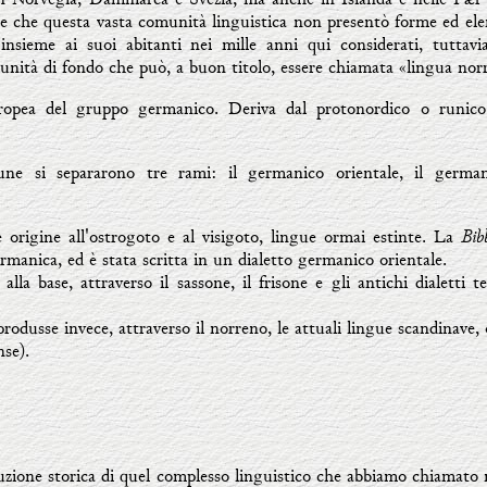
te che questa vasta comunità linguistica non presentò forme ed ele
nsieme ai suoi abitanti nei mille anni qui considerati, tuttavia
n'unità di fondo che può, a buon titolo, essere chiamata «lingua nor
opea del gruppo germanico. Deriva dal protonordico o runico, 
e si separarono tre rami: il germanico orientale, il german
Bib
 origine all'ostrogoto e al visigoto, lingue ormai estinte. La
anica, ed è stata scritta in un dialetto germanico orientale.
alla base, attraverso il sassone, il frisone e gli antichi dialetti te
rodusse invece, attraverso il norreno, le attuali lingue scandinave,
nse).
luzione storica di quel complesso linguistico che abbiamo chiamato