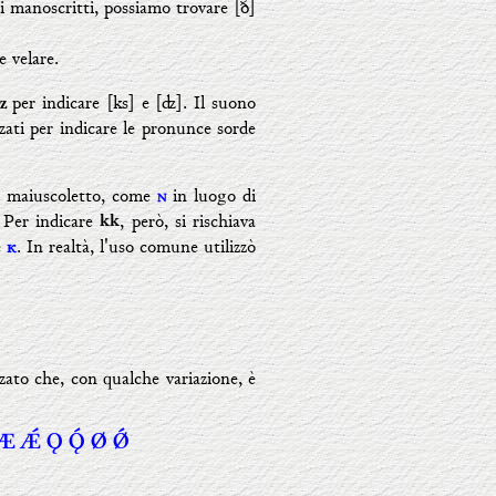
ei manoscritti, possiamo trovare [ð]
e velare.
per indicare [ks] e [ʣ]. Il suono
z
zati per indicare le pronunce sorde
di maiuscoletto, come
in luogo di

. Per indicare
, però, si rischiava
kk
e
. In realtà, l'uso comune utilizzò
ĸ
zato che, con qualche variazione, è
Þ Æ Ǽ Ǫ  Ø Ǿ