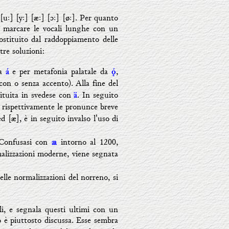
uː] [yː] [æː] [ɔː] [øː]. Per quanto
 di marcare le vocali lunghe con un
sostituito dal raddoppiamento delle
re soluzioni:
da
e per metafonia palatale da
,
á

on o senza accento). Alla fine del
ituita in svedese con
. In seguito
ä
rispettivamente le pronunce breve
ed
[æ], è in seguito invalso l'uso di
 Confusasi con
intorno al 1200,
ꜳ
alizzazioni moderne, viene segnata
elle normalizzazioni del norreno, si
li, e segnala questi ultimi con un
no è piuttosto discussa. Esse sembra