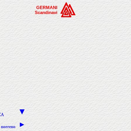
GERMANI
Scandinavi
▼
CA
►
n norreno