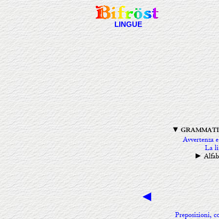
LINGUE
▼ GRAMMATI
Avvertenza e
La l
Alfab
►
◄
Preposizioni, c