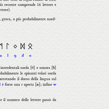
 più recente comprende 16 lettere e
ttere).
a, greca, o più probabilmente nord-
ᛗ
ᛚ
ᛜ
ᛞ
ᛟ
m
l
ŋ
đ
o
 interdentali sorda [θ] e sonora [ð]
babilmente le spiranti velari sorda
arrotando il dorso della lingua sul
e
ed
forse una
aperta [æ]; infine
ė
w
 e il numero delle lettere passò da