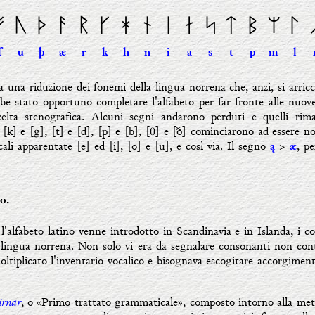
ᚠ
ᚢ
ᚦ
ᚨ
ᚱ
ᚴ
ᚼ
ᚾ
ᛁ
ᛅ
ᛋ
ᛏ
ᛒ
ᛘ
ᛚ
f
u
þ
æ
r
k
h
n
i
a
s
t
p
m
l
una riduzione dei fonemi della lingua norrena che, anzi, si arricch
e stato opportuno completare l'alfabeto per far fronte alle nuove
celta stenografica. Alcuni segni andarono perduti e quelli rima
[k] e [g], [t] e [d], [p] e [b], [θ] e [ð] cominciarono ad essere no
ali apparentate [e] ed [i], [o] e [u], e così via. Il segno
>
, pe
ą
æ
o.
l'alfabeto latino venne introdotto in Scandinavia e in Islanda, i c
la lingua norrena. Non solo vi era da segnalare consonanti non cont
tiplicato l'inventario vocalico e bisognava escogitare accorgimenti
irnar
, o «Primo trattato grammaticale», composto intorno alla metà