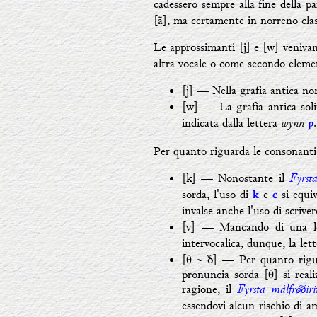
cadessero sempre alla fine della p
[ã], ma certamente in norreno class
Le approssimanti [j] e [w] venivan
altra vocale o come secondo eleme
[j]
— Nella grafia antica no
[w] — La grafia antica sol
wynn
indicata dalla lettera
ƿ
Per quanto riguarda le consonanti, i
Fyrst
[k]
—
Nonostante il
sorda, l'uso di
e
si equiv
k
c
invalse anche l'uso di scrive
[v]
—
Mancando di una le
intervocalica, dunque, la let
[θ ~ ð]
—
Per quanto rigua
pronuncia sorda [θ] si reali
Fyrsta málfr
ǿ
ðir
ragione, il
essendovi alcun rischio di am