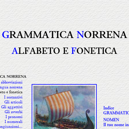
G
RAMMATICA
N
ORRENA
A
LFABETO E
F
ONETICA
CA NORRENA
 abbreviazioni
ingua norrena
eto e fonetica
I sostantivi
Gli articoli
Gli aggettivi
Indice
Gli avverbi
GRAMMATI
I pronomi
NOMEN
I numerali
Il tuo nome i
ongiunzioni...