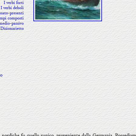
I verbi forti
I verbi deboli
ssato-presenti
 tempi composti
medio-passivo
Dizionarietto
to
e nordiche fu quello runico, proveniente dalla Germania. Possediamo