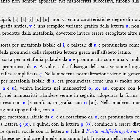
anto non sempre applicate nei manoscritti successivi, furono alla
ipali, [a] [ε] [i] [o] [u], non vi erano caratteristiche degne di no
ografia antica,
è una semplice variante grafica della lettera
, non
v
u
, prodotte dalla metafonia, dovettero invece essere escogitate altre 
 sorta per metafonia labiale di
, o palatale di
e pronunciata com
i
u
della pronuncia della rispettiva lettera greca nell'alfabeto latino.
,
sorta per metafonia palatale da
e
pronunciata come una
molto
a
e
in pronuncia, da
. A volte, sulla falsariga della sua versione lung
e
grafica semplificata
. Nella moderna normalizzazione viene in gene
ę
 per metafonia labiale di
, era pronunciata come una
molto ape
a
o
ra
e
), veniva indicata nei manoscritti
,
,
, oppure con l
a
u
o
ꞏ
au
); nei manoscritti islandese venne in seguito adoperata la forma 
ce reso con
(e confuso, in grafia, con
[
ø
]). Nella moderna nor
ø
ø
 ragioni tipografiche, con
.
ö
 per metafonia labiale da
, e da rotacismo da
, era pronunciata 
e
o
la lettera
(
), e quindi con la lettera
(
), cominciò a essere dis
ę
æ
ǫ
ö
Fyrsta málfr
ǿ
ðiritgerðirnar
are questa vocale con la lettera
(che il
ø
 danese per indicare il medesimo suono [ø]. Invariata nella moderna