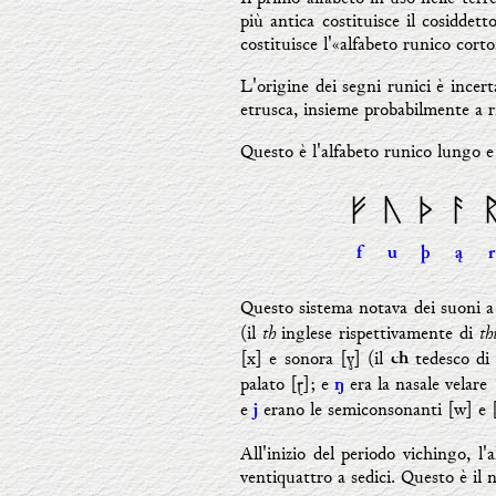
più antica costituisce il cosiddet
costituisce l'«alfabeto runico cort
L'origine dei segni runici è incer
etrusca, insieme probabilmente a ri
Questo è l'alfabeto runico lungo e l
ᚠ
ᚢ
ᚦ
ᚨ
f
u
þ
ą
r
Questo sistema notava dei suoni a v
th
th
(il
inglese rispettivamente di
[x] e sonora [ɣ] (il
tedesco d
ch
palato [ɽ]; e
era la nasale velare 
ŋ
e
erano le semiconsonanti [w] e [
j
All'inizio del periodo vichingo, l
ventiquattro a sedici. Questo è il