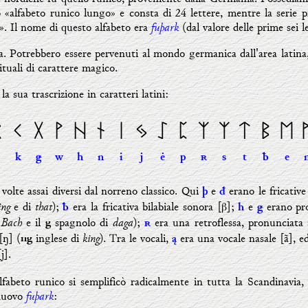
to «alfabeto runico lungo» e consta di 24 lettere, mentre la serie
fuþark
o». Il nome di questo alfabeto era
(dal valore delle prime sei le
ta. Potrebbero essere pervenuti al mondo germanica dall'area latin
tuali di carattere magico.
a sua trascrizione in caratteri latini:
ᚱ
ᚲ
ᚷ
ᚹ
ᚺ
ᚾ
ᛁ
ᛃ
ᛇ
ᛈ
ᛉ
ᛉ
ᛏ
ᛒ
ᛖ
k

w
h
n
i
j
ė
p
ʀ
s
t
ƀ
e
olte assai diversi dal norreno classico. Qui
e
erano le fricative
þ
đ
ing
that
e di
);
era la fricativa bilabiale sonora [β];
e
erano pro
ƀ
h

Bach
daga
i
e il
spagnolo di
);
era una retroflessa, pronunciata 
g
ʀ
king
[ŋ] (
inglese di
). Tra le vocali,
era una vocale nasale [ã], 
ng
ą
j].
'alfabeto runico si semplificò radicalmente in tutta la Scandinavia,
fuþark
 nuovo
: