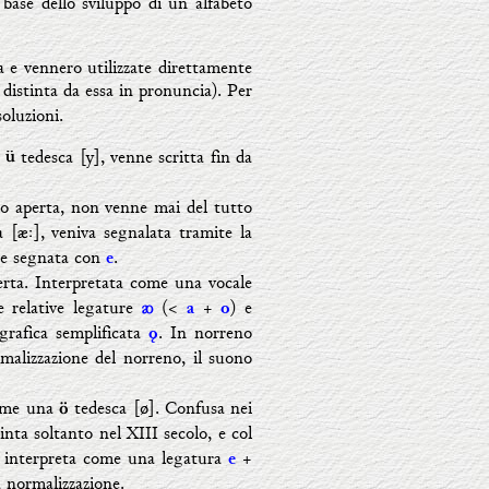
 base dello sviluppo di un alfabeto
ta e vennero utilizzate direttamente
 distinta da essa in pronuncia). Per
soluzioni.
e
tedesca [y], venne scritta fin da
ü
 aperta, non venne mai del tutto
a [æː], veniva segnalata tramite la
re segnata con
.
e
rta. Interpretata come una vocale
e relative legature
(<
+
) e
ꜵ
a
o
grafica semplificata
. In norreno
ǫ
malizzazione del norreno, il suono
come una
tedesca [
ø
]. Confusa nei
ö
tinta soltanto nel XIII secolo, e col
interpreta come una legatura
+
e
 normalizzazione.