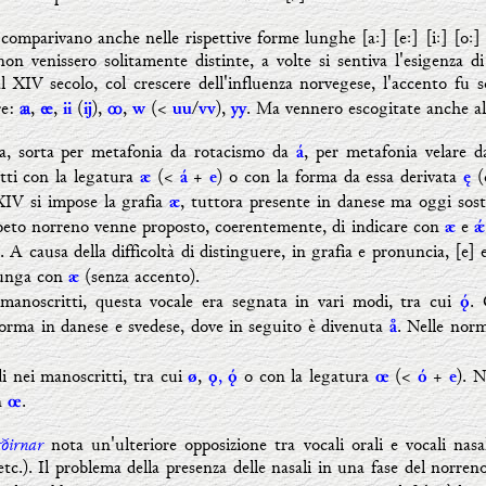
omparivano anche nelle rispettive forme lunghe [aː] [eː] [iː] [oː] [
non venissero solitamente distinte, a volte si sentiva l'esigenza
l XIV secolo, col crescere dell'influenza norvegese, l'accento fu 
re:
,
,
(
),
,
(<
/
),
. Ma vennero escogitate anche alt
ꜳ
Ʇ
ii
ij
ꝏ
w
uu
vv
yy
a, sorta per metafonia da rotacismo da
, per metafonia velare 
á
tti con la legatura
(<
+
) o con la forma da essa derivata
(c
æ
á
e
ę
XIV si impose la grafia
, tuttora presente in danese ma oggi sost
æ
fabeto norreno venne proposto, coerentemente, di indicare con
e
æ
ǽ
. A causa della difficoltà di distinguere, in grafia e pronuncia,
[e] 
lunga con
(senza accento).
æ
i manoscritti, questa vocale era segnata in vari modi, tra cui
.

forma in danese e svedese, dove in seguito è divenuta
. Nelle norm
å
i nei manoscritti, tra cui
,
,
o con la legatura
(<
+
). N
ø
ǫ

œ
ó
e
n
.
œ
rðirnar
nota un'ulteriore opposizione tra vocali orali e vocali nasa
 etc.). Il problema della presenza delle nasali in una fase del norre