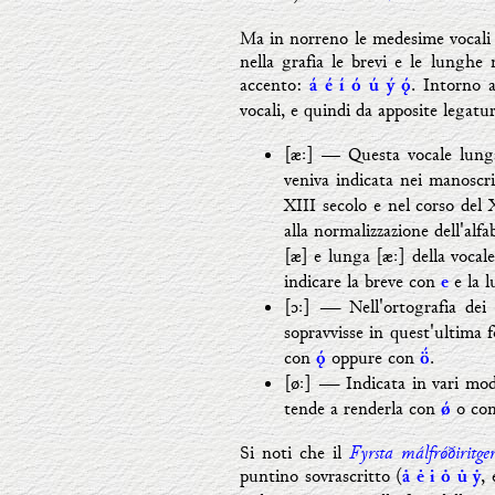
Ma in norreno le medesime vocali c
nella grafia le brevi e le lunghe 
accento:
. Intorno a
á é í ó ú
ý 
vocali, e quindi da apposite legatu
[æː] — Questa vocale lung
veniva indicata nei manoscri
XIII secolo e nel corso del 
alla normalizzazione dell'al
[æ] e lunga [æː] della vocale
indicare la breve con
e la 
e
[ɔː] ―
Nell'ortografia de
sopravvisse in quest'ultima 
con
oppure con
.


[øː]
―
Indicata in vari mod
tende a renderla con
o co
ǿ
Fyrsta málfr
ǿ
ðiritge
Si noti che il
puntino sovrascritto (
,
ȧ ė i ȯ  ẏ