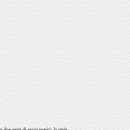
 due serie di segni runici: la serie