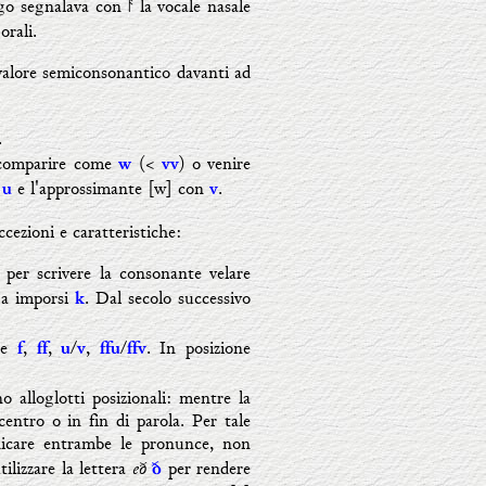
o segnalava con ᚨ
la vocale nasale
orali.
valore semiconsonantico davanti ad
.
 comparire come
(<
) o venire
w
vv
n
e l'approssimante [w] con
.
u
v
ccezioni e caratteristiche:
per scrivere la consonante velare
 a imporsi
. Dal secolo successivo
k
rme
,
,
/
,
/
. In posizione
f
ff
u
v
ffu
ffv
o alloglotti posizionali: mentre la
centro o in fin di parola. Per tale
icare entrambe le pronunce, non
eð
tilizzare la lettera
per rendere
ð