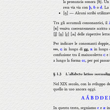
la pronuncia sonora [ð]. Un
resa via via con
,
o
. La
þ
ð
d
[ŋ]
—
Alcuni scribi utilizza
Tra gli accumuli consonantici, il
[ʦ] veniva coerentemente scritto
[

] [

] [

] [ʍ] delle rispettive lette
Per indicare le consonanti doppie,
,
in luogo di
,
in luogo
nn

gg

confusione tra il maiuscoletto
e 

a lungo la forma
, per poi passa
cc
§ 1.3
- L'alfabeto latino normaliz
Nel XIX secolo, con lo sviluppo de
quello in uso ancora oggi.
A Á B D Ð E 
In questo testo, segniamo
e
in
e
æ