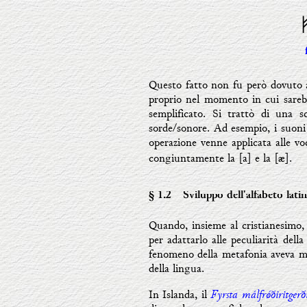
Questo fatto non fu però dovuto a 
proprio nel momento in cui sarebb
semplificato. Si trattò di una s
sorde/sonore. Ad esempio, i suoni 
operazione venne applicata alle voc
congiuntamente la [a] e la [æ].
§ 1.2
- Sviluppo dell'alfabeto latin
Quando, insieme al cristianesimo, 
per adattarlo alle peculiarità del
fenomeno della metafonia aveva mol
della lingua.
Fyrsta málfr
ǿ
ðiritgerð
In Islanda, il