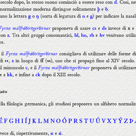
 secolo dopo, lo stesso suono cominciò a essere reso con
. Così, n
d
 normalizzazione moderna distingue solitamente
e
.
þ
ð
vano la lettera
o
(sorta di legatura di
e
) per indicare la nasal

ŋ
n
g
Fyrsta málfr
ǿ
ðiritgerðirnar
proponeva di usare
e
invece di
e
cs
ds
x
 con
. Tra altri gruppi consonantici,
,
,
e
venivano utiliz
z
hl
hn
rh
hv
re.
Fyrsta málfr
ǿ
ðiritgerðirnar
 il
consigliava di utilizzare delle forme 
 di
,
in luogo di
(
), uso che si propagò fino al XIV secolo
rr

ſſ
ss
Fyrsta málfr
ǿ
ðiritgerðirnar
il minuscolo
, e il
proponeva di utilizzar
c
re a
, e infine a
dopo il XIII secolo.
kk
ck
zato
lla filologia germanica, gli studiosi proposero un alfabeto normaliz
É F G H I Í J K L M N O Ó P R S T U Ú V X Y Ý Z 
vece di, rispettivamente,
e
.
æ
ǽ