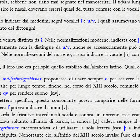
fuþark
arola, sebbene non siano mai segnate nei manoscritti. Il
lung
ico le nasali dovevano essersi quasi del tutto confuse con le vocali 
o indicate dai medesimi segni vocalici
e
/
, i quali assumevano 
i
u
v
nto dei dittonghi.
n veniva distinta da
. Nelle normalizzazioni moderne, indicata con
i
j
itamente non la distingue da
/
, anche se accessoriamente può
u
v
. Nelle normalizzazioni del norreno, si usa indicare la vocale [u] co
l loro uso era perlopiù quello stabilito dall'alfabeto latino. Quali e
a málfr
ǿ
ðiritgerðirnar
proponesse di usare sempre
per scrivere la
c
alse per lungo tempo, finché, nel corso del XIII secolo, cominciò
re
per rendere suono [kw].
qv
ttera specifica, questa consonante poteva comparire nelle fo
tera
poteva indicare il suono [v].
f
rda le fricative interdentali sorda e sonora, in norreno esse eran
zzava soltanto all'inizio di parola, la sonora [ð] cadeva sempre al 
itgerðirnar
þorn
raccomandava di utilizzare la sola lettera
a ind
þ
biguità. Nonostante ciò, all'inizio del XIII secolo invalse l'uso di u