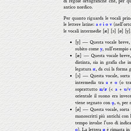
di regole ortografiche che, per qu
antico nordico.
Per quanto riguarda le vocali princ
le lettere latine:
(nell'ort
a e i o v
le vocali intermedie [æ] [ɔ] [ø] [y]
[y]
― Qu
esta vocale breve,
subito come
, sull'esempio 
y
[æ] ― Questa vocale breve
distinta, sia in grafia che 
legatura
, da cui la forma 
æ
[ɔ] ―
Questa vocale, sorta
intermedia tra
e
(o t
a
o
soprattutto
/
(<
+
/
ꜷ
ꜹ
a
u
v
orientale il suono era inve
viene segnato con
, o, per
ǫ
[ø] ―
Questa vocale, sorta
manoscritti più antichi con 
tempo invalse l'uso di indic
). La lettera
è rimasta in
o
ø