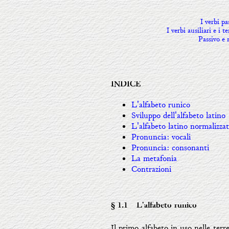
I verbi pa
I verbi ausiliari e i
Passivo e 
INDICE
L'alfabeto runico
Sviluppo dell'alfabeto latino
L'alfabeto latino normalizza
Pronuncia: vocali
Pronuncia: consonanti
La metafonia
Contrazioni
§ 1.1
- L'alfabeto runico
Il primo alfabeto in uso nelle terr