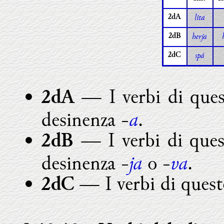
lita
2dA
herja
2dB
spá
2dC
— I verbi di ques
2dA
a
desinenza -
.
— I verbi di ques
2dB
ja
va
desinenza -
o -
.
— I verbi di quest
2dC