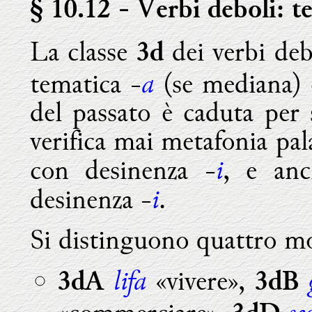
§ 10.12
- Verbi deboli: te
La classe
dei verbi deb
3d
a
tematica -
(se mediana) 
del passato è caduta per 
verifica mai metafonia pal
i
con desinenza -
, e anc
i
desinenza -
.
Si distinguono quattro mo
lifa
«vivere»,
3dA
3dB