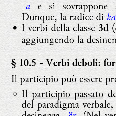
a
-
e si sovrappone a
ka
Dunque, la radice di
I verbi della classe
(
3d
aggiungendo la desinen
§ 10.5
- Verbi deboli: for
Il participio può essere pr
Il
participio passato
de
del paradigma verbale, 
ðr
desinenza -
. (Nel ve