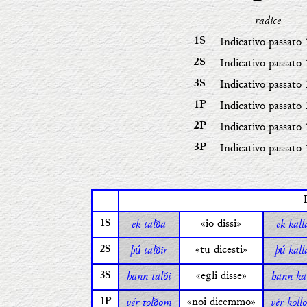
radice
Indicativo passato
1S
Indicativo passato
2S
Indicativo passato
3S
Indicativo passato
1P
Indicativo passato
2P
Indicativo passato
3P
ek talða
«io dissi»
ek kall
1S
þ
talðir
«tu dicesti»
þ
kall
ú
ú
2S
hann talði
«egli disse»
hann kal
3S
vér tǫlðom
«noi dicemmo»
vér kǫl
1P