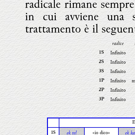
radicale rimane sempre 
in cui avviene una s
trattamento è il seguen
radice
Infinito
1S
Infinito
2S
Infinito
3S
Infinito
m
1P
Infinito
2P
Infinito
3P
I
ek tel
«io dico»
ek ka
1S