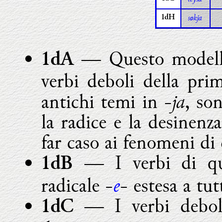
søkja
1dH
— Questo modello 
1dA
verbi deboli della prim
ja
antichi temi in -
, so
la radice e la desinenz
far caso ai fenomeni di 
— I verbi di que
1dB
e
radicale -
- estesa a tu
— I verbi deboli
1dC