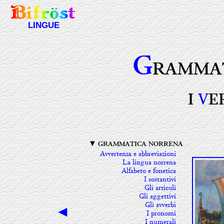
LINGUE
G
RAMMA
I
V
E
▼ GRAMMATICA NORRENA
Avvertenza e abbreviazioni
La lingua norrena
Alfabeto e fonetica
I sostantivi
Gli articoli
Gli aggettivi
Gli avverbi
◄
I pronomi
I numerali