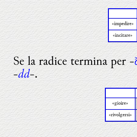
«impedire»
«incitare»
Se la radice termina per -
dd
-
-.
«gioire»
«rivolgersi»