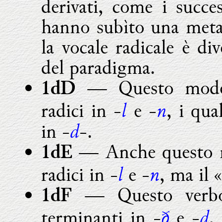
derivati, come i succes
hanno subìto una metafo
la vocale radicale è di
del paradigma.
— Questo modell
1dD
l
n
radici in -
e -
, i qua
d
in -
-.
— Anche questo m
1dE
l
n
radici in -
e -
, ma il 
— Questo verbo 
1dF
ð
d
terminanti in -
e -
,