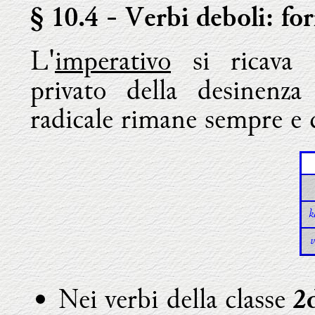
§ 10.4
- Verbi deboli: for
L'
imperativo
si ricava d
privato della desinenz
radicale rimane sempre e
k
v
Nei verbi della classe
2