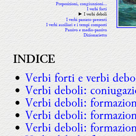
Preposizioni, congiunzioni...
I verbi forti
I verbi deboli
►
I verbi passato-presenti
I verbi ausiliari e i tempi composti
Passivo e medio-passivo
Dizionarietto
INDICE
Verbi forti e verbi debo
Verbi deboli: coniugaz
Verbi deboli: formazione
Verbi deboli: formazion
Verbi deboli: formazion