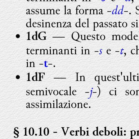
dd
assume la forma -
-. 
desinenza del passato si
— Questo modell
1dG
s
t
terminanti in -
e -
, c
in -
-.
t
— In quest'ultima
1dF
j
semivocale -
-) ci so
assimilazione.
§ 10.10
- Verbi deboli: pr