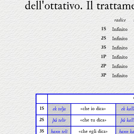
dell'ottativo. Il trattam
radice
Infinito
1S
Infinito
2S
Infinito
3S
Infinito
1P
Infinito
2P
Infinito
3P
ek telja
«che io dica»
ek kal
1S
þ
telir
«che tu dica»
þ
kall
ú
ú
2S
hann teli
«che egli dica»
hann ka
3S