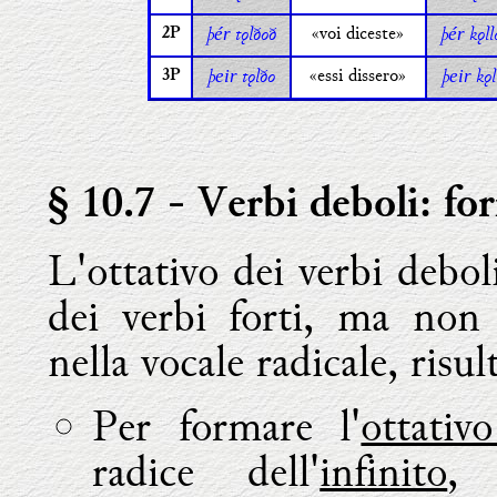
þ
tǫlðoð
«voi diceste»
þ
kǫll
ér
ér
2P
þ
tǫlðo
«essi dissero»
þ
kǫl
eir
eir
3P
§ 10.7
- Verbi deboli: for
L'ottativo dei verbi debol
dei verbi forti, ma non
nella vocale radicale, risu
Per formare l'
ottativ
radice dell'
infinito
, 