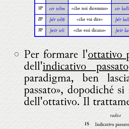
vér telim
«che noi dicemmo»
vér kal
1P
þ
telið
«che voi dite»
þ
kal
ér
ér
2P
þ
teli
«che essi dicano»
þ
ka
eir
eir
3P
Per formare l'
ottativo 
dell'
indicativo passato
paradigma, ben lasci
passato», dopodiché si
dell'ottativo. Il trattam
radice
Indicativo passat
1S