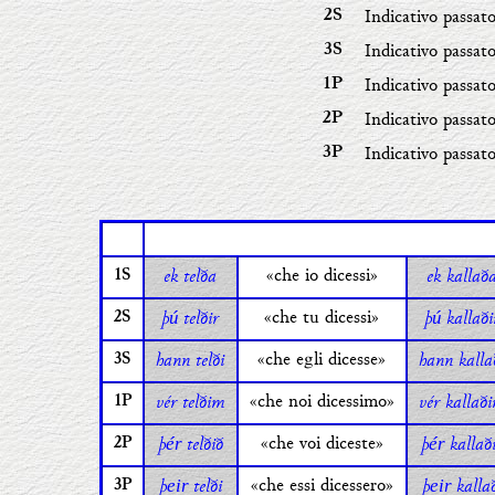
Indicativo passat
2S
Indicativo passat
3S
Indicativo passat
1P
Indicativo passat
2P
Indicativo passat
3P
ek telða
«che io dicessi»
ek kallað
1S
þ
telðir
«che tu dicessi»
þ
kallaði
ú
ú
2S
hann telði
«che egli dicesse»
hann kalla
3S
vér telðim
«che noi dicessimo»
vér kallað
1P
þ
telðið
«che voi diceste»
þ
kallað
ér
ér
2P
þ
telði
«che essi dicessero»
þ
kalla
eir
eir
3P