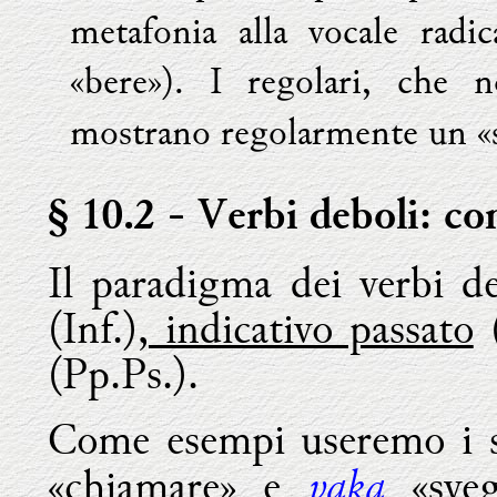
metafonia alla vocale rad
«bere»). I regolari, che 
mostrano regolarmente un «su
§ 10.2
- Verbi deboli: co
Il paradigma dei verbi d
(Inf.),
indicativo passato
(
(Pp.Ps.).
Come esempi useremo i s
vaka
«chiamare» e
«svegl