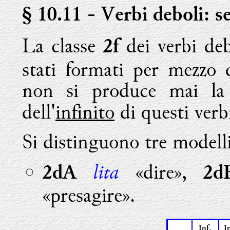
§ 10.11
- Verbi deboli: s
La classe
dei verbi deb
2f
stati formati per mezzo 
non si produce mai la 
dell'
infinito
di questi verb
Si distinguono tre modelli
lita
«dire»,
2dA
2d
«presagire».
Inf.
I