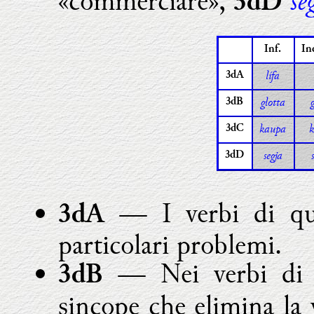
se
«commerciare»,
3dD
Inf.
In
lífa
3d
A
glotta
3d
B
kaupa
k
3d
C
segja
3dD
— I verbi di qu
3dA
particolari problemi.
— Nei verbi di q
3dB
sincope che elimina la 