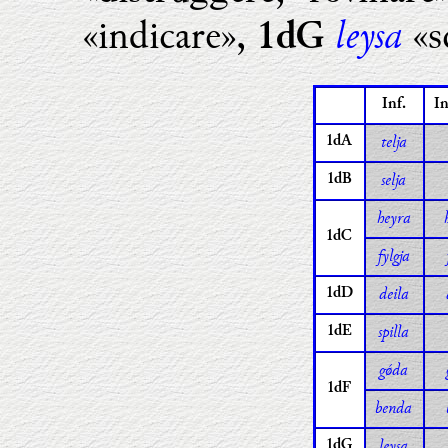
leysa
«indicare»,
«s
1dG
Inf.
I
telja
1dA
selja
1dB
heyra
1dC
fylgja
deila
1dD
spilla
1dE
gǿda
1dF
benda
leysa
1dG