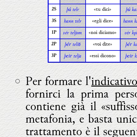
þ
telr
«tu dici»
þ
ka
ú
ú
2S
hann telr
«egli dice»
hann k
3S
vér teljom
«noi diciamo»
vér kǫ
1P
þ
telið
«voi dite»
þ
ka
ér
ér
2P
þ
telja
«essi dicono»
þ
k
eir
eir
3P
Per formare l'
indicativ
fornirci la prima pers
contiene già il «suffis
metafonia, e basta unic
trattamento è il seguen