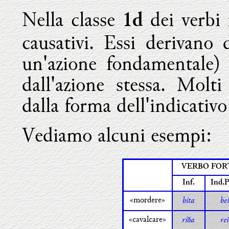
Nella classe
dei verbi f
1d
causativi. Essi derivano 
un'azione fondamentale) 
dall'azione stessa. Molti
dalla forma dell'indicativo
Vediamo alcuni esempi:
VERBO FOR
Inf.
Ind.P
«mordere»
bíta
bei
«cavalcare»
ríða
re