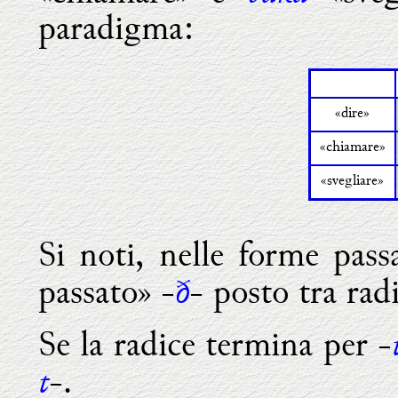
paradigma:
«dire»
«chiamare»
«svegliare»
Si noti, nelle forme passa
ð
passato» -
- posto tra rad
Se la radice termina per -
t
-.