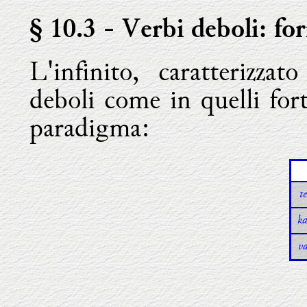
§ 10.3
- Verbi deboli: for
L'infinito, caratterizzat
deboli come in quelli fort
paradigma:
te
ka
v