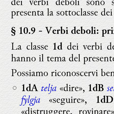
dei verbi deboli sono 
presenta la sottoclasse dei 
§ 10.9
- Verbi deboli: pri
La classe
dei verbi d
1d
hanno il tema del present
Possiamo riconoscervi ben
telja
se
«dire»,
1dA
1dB
fylgja
«seguire»,
1dD
«distruggere, rovinar