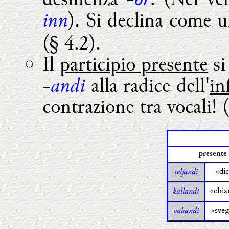
inn
). Si declina come 
(§ 4.2).
Il
participio presente
si
andi
-
alla radice dell'
in
contrazione tra vocali! 
presente
teljandi
«di
kallandi
«chi
vakandi
«sveg