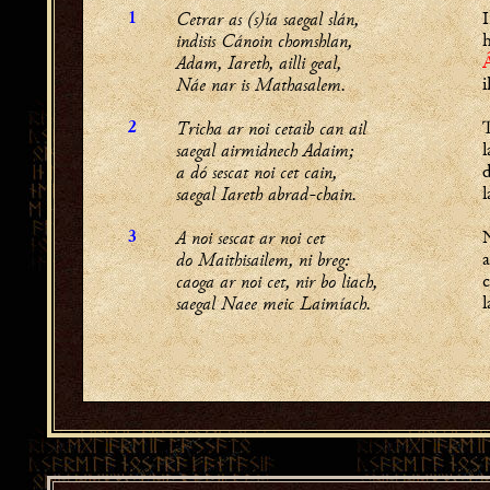
Cetrar as (s)ía saegal slán,
I
1
indisis Cánoin chomshlan,
h
Adam, Iareth, ailli geal,
Náe nar is Mathasalem.
i
Tricha ar noi cetaib can ail
T
2
saegal airmidnech Adaim;
l
a dó sescat noi cet cain,
d
saegal Iareth abrad-chain.
l
A noi sescat ar noi cet
N
3
do Maithisailem, ni breg:
caoga ar noi cet, nir bo liach,
saegal Naee meic Laimíach.
l