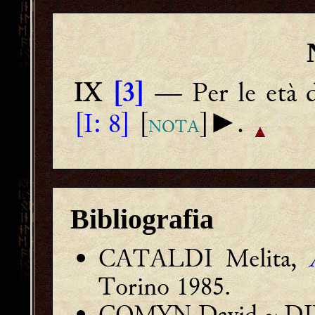
— Per le età de
IX
[
3]
[I: 8]
[
]►.
NOTA
Bibliografia
CATALDI Melita,
Torino 1985.
COMYN David ~ DINE