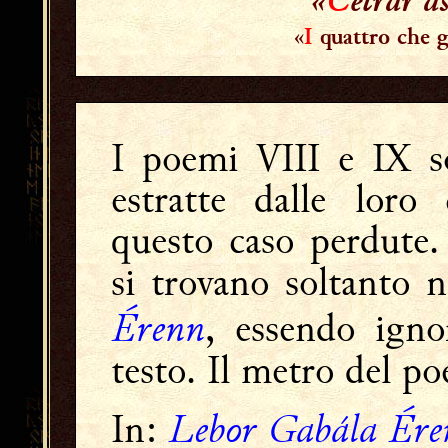
«
I
quattro che g
I poemi VIII e IX so
estratte dalle loro 
questo caso perdute.
si trovano soltanto n
Érenn
, essendo ignor
testo. Il metro del p
Lebor Gabála Ére
In: