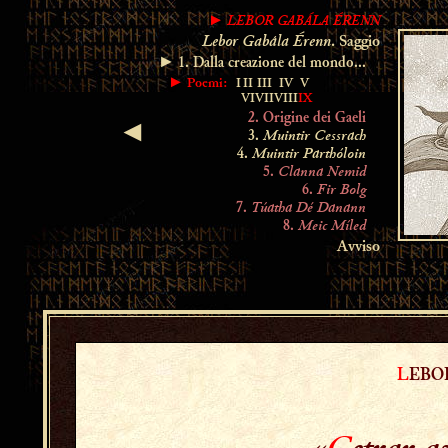
LEBOR GABÁLA ÉRENN
►
Lebor Gabála Érenn
. Saggio
► 1. Dalla creazione del mondo...
► Poemi:
I
II
III
IV
V
VI
VII
VIII
IX
2. Origine dei Gaeli
◄
Muintir Cessrach
3.
Muintir Parthóloin
4.
Clanna Nemid
5.
Fir Bolg
6.
Túatha Dé Danann
7.
Meic Míled
8.
Avviso
L
EB
«
C
etrar a