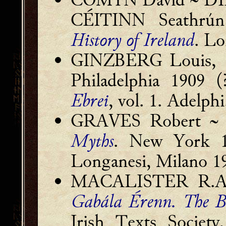
CÉITINN Seathrú
History of Ireland
. L
GINZBERG Louis,
Philadelphia 1909 
Ebrei
, vol. 1. Adelph
GRAVES Robert ~ 
Myths
. New York 
Longanesi, Milano 1
MACALISTER R.A. S
Gabála Érenn. The Bo
Irish Texts Societ