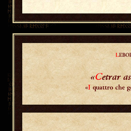
L
EBO
«
C
etrar as
«
I
quattro che g