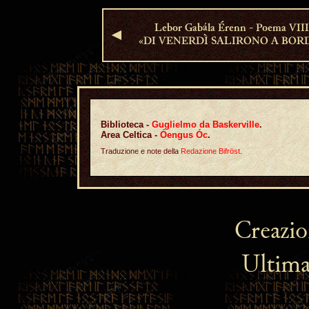
Lebor Gabála Érenn - Poema VII
◄
«DI VENERDÌ SALIRONO A BOR
Biblioteca -
Guglielmo da Baskerville
.
Area Celtica -
Óengus Óc
.
Traduzione e note della
Redazione Bifröst
.
Creazi
Ultima