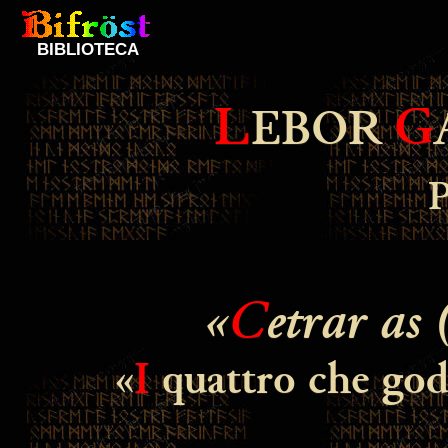
BIBLIOTECA
L
G
EBOR
«
C
etrar as 
«
I
quattro che god