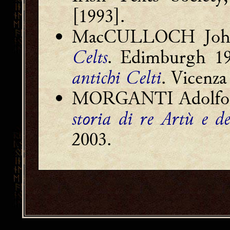
[1993].
MacCULLOCH Joh
Celts
. Edimburgh 1
antichi Celti
. Vicenza
MORGANTI Adolfo [
storia di re Artù e d
2003.