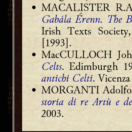
MACALISTER R.A. S
Gabála Érenn. The Bo
Irish Texts Societ
[1993].
MacCULLOCH Joh
Celts
. Edimburgh 1
antichi Celti
. Vicenza
MORGANTI Adolfo [
storia di re Artù e d
2003.