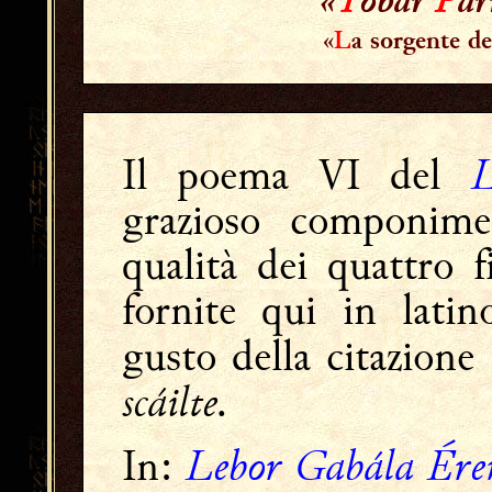
«
L
a sorgente d
L
Il poema VI del
grazioso componime
qualità dei quattro f
fornite qui in lati
gusto della citazione 
scáilte.
Lebor Gabála Ére
In: