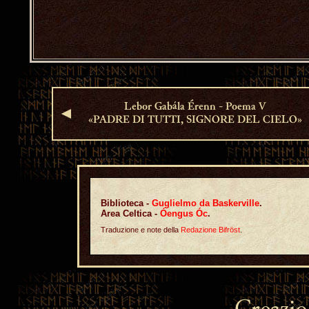
Lebor Gabála Érenn - Poema V
◄
«PADRE DI TUTTI, SIGNORE DEL CIELO»
Biblioteca -
Guglielmo da Baskerville
.
Area Celtica -
Óengus Óc
.
Traduzione e note della
Redazione Bifröst
.
Creazi