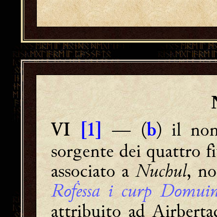
— (
) il n
VI
[
1]
b
sorgente dei quattro f
associato a
Nuchul
, n
Roḟessa i curp Domui
attribuito ad Airbert