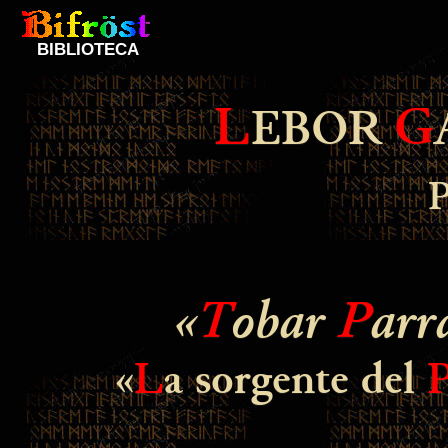
BIBLIOTECA
L
G
EBOR
«
T
obar
P
arr
«
L
a sorgente del