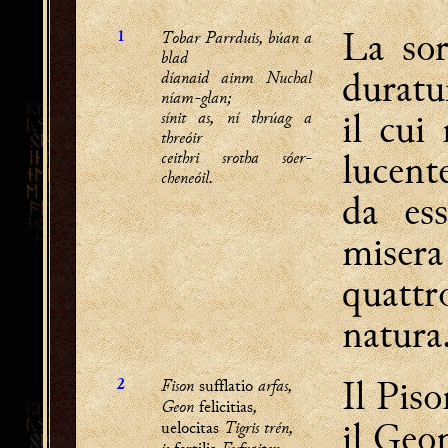
La sor
Tobar Parrduis, búan a
1
blad
duratu
díanaid ainm Nuchal
níam-glan;
il cui
sínit as, ní thrúag a
threóir
lucent
ceithri srotha sóer-
cheneóil.
da es
misera 
quatt
natura
Il Pis
Fison
arfas,
sufflatio
2
Geon
,
felicitias
il Ge
Tigris trén,
uelocitas