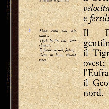
is
Eufraiten.
fertilis
velocit
fertil
e
Il P
Fison sruth ola, sair
3
suairc,
gentil
Tigris in fín, síar sóer-
chuairt,
il Tig
Eufraites in mil, fodess,
Geon in loim, thuaid
ovest;
tibes.
l'Eufra
il Geo
nord.