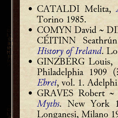
CATALDI Melita,
Torino 1985.
COMYN David ~ DINE
CÉITINN Seathrú
History of Ireland
. L
GINZBERG Louis,
Philadelphia 1909 
Ebrei
, vol. 1. Adelph
GRAVES Robert ~ 
Myths
. New York 
Longanesi, Milano 1