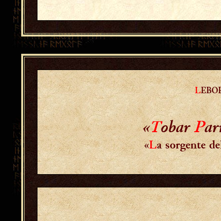
L
EBO
«
T
obar
P
ar
«
L
a sorgente d