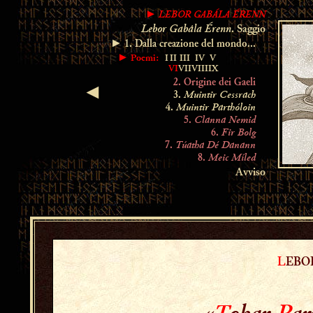
LEBOR GABÁLA ÉRENN
►
Lebor Gabála Érenn
. Saggio
► 1. Dalla creazione del mondo...
► Poemi:
I
II
III
IV
V
VI
VII
VIII
IX
2. Origine dei Gaeli
◄
Muintir Cessrach
3.
Muintir Parthóloin
4.
Clanna Nemid
5.
Fir Bolg
6.
Túatha Dé Danann
7.
Meic Míled
8.
Avviso
L
EB
«
T
obar
P
ar