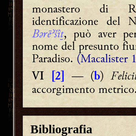
monastero di Ro
identificazione del
Bǝrēʾšîṯ
, può aver per
nome del presunto fium
Paradiso.
(Macalister 
— (
)
Felici
VI
[2]
b
accorgimento metrico
Bibliografia