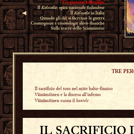
Tre percorsi kalevaliani
Kalevala
Il
: epica nazionale finlandese
◄
Kalevala
Il
in Italia
Quando gli dèi si facevano la guerra
Cosmogonie e cosmologie slavo-finniche
Sulle tracce dello Scimmiotto
TRE PER
Il sacrificio del toro nel mito balto-finnico
Väinämöinen e la discesa all'inferno
Väinämöinen suona il
kantele
IL SACRIFICIO