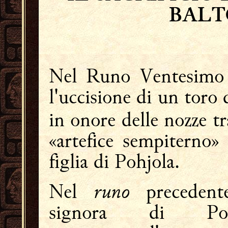
BALT
Nel Runo Ventesimo
l'uccisione di un tor
in onore delle nozze tr
«artefice sempiterno» 
figlia di Pohjola.
runo
Nel
precedente
signora di Poh