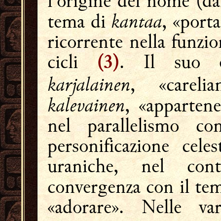
l'origine del nome (d
kantaa
tema di
, «port
ricorrente nella funzio
cicli
. Il suo e
(3)
karjalainen
, «carel
kalevainen
, «appartene
nel parallelismo c
personificazione cele
uraniche, nel cont
convergenza con il te
«adorare». Nelle va