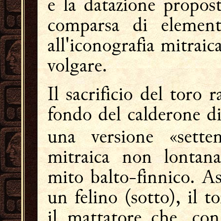
e la datazione propost
comparsa di elementi
all'iconografia mitraica
volgare.
Il sacrificio del toro 
fondo del calderone d
una versione «setten
mitraica non lontana
mito balto-finnico. A
un felino (sotto), il t
il mattatore che, con