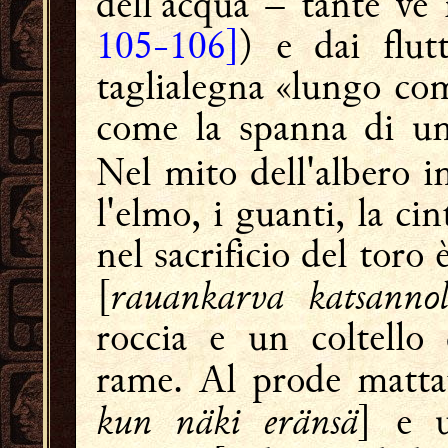
dell'acqua – tante ve
105-106]
) e dai flut
taglialegna «lungo com
come la spanna di 
Nel mito dell'albero in
l'elmo, i guanti, la ci
nel sacrificio del toro 
rauankarva katsannol
[
roccia e un coltello
rame. Al prode matta
kun näki eränsä
] e u