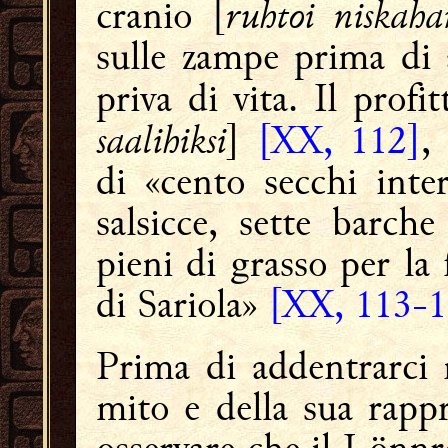
ruhtoi niskaha
cranio [
sulle zampe prima di 
priva di vita. Il prof
saalihiksi
]
[XX, 112]
,
di «cento secchi inte
salsicce, sette barch
pieni di grasso per la 
di Sariola»
[XX, 113-
Prima di addentrarci ne
mito e della sua rapp