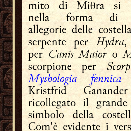
mito di Miθra si p
nella forma di a
allegorie delle costella
Hydra
serpente per
,
Canis Maior
M
per
o
Scorp
scorpione per
Mythologia fennica
(
Kristfrid Ganande
ricollegato il grande
simbolo della costel
Com'è evidente i versi