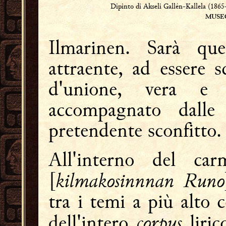
Dipinto di Akseli Gallén-Kallela (186
MUSE
Ilmarinen. Sarà que
attraente, ad essere sc
d'unione, vera e 
accompagnato dalle
pretendente sconfitto.
All'interno del ca
kilmakosinnnan Runo
[
tra i temi a più alto
corpus
dell'intero
liric