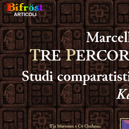
ARTICOLI
Marcel
T
P
RE
ERCOR
Studi comparatisti
Ka
Il'ja Muromec e Cú Chulainn