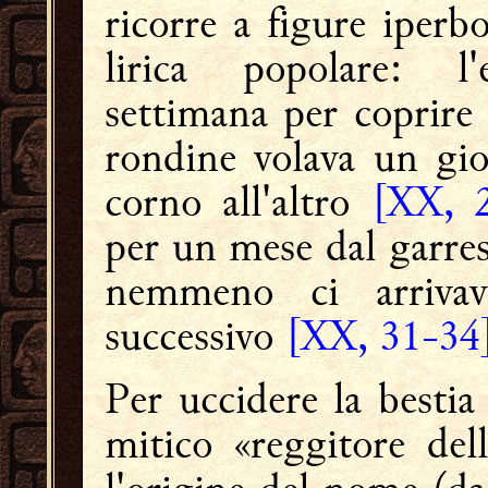
ricorre a figure iperb
lirica popolare: l
settimana per coprire 
rondine volava un gio
corno all'altro
[XX, 2
per un mese dal garrese
nemmeno ci arrivav
successivo
[XX, 31-34
Per uccidere la besti
mitico «reggitore de