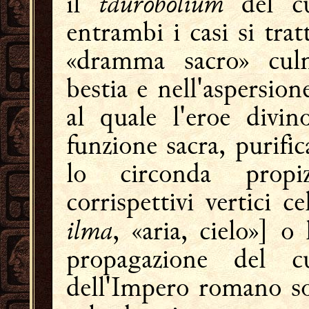
taurobolium
il
del cu
entrambi i casi si tra
«dramma sacro» culmi
bestia e nell'aspersion
al quale l'eroe divin
funzione sacra, purifi
lo circonda propi
corrispettivi vertici c
ilma
, «aria, cielo»] o
propagazione del c
dell'Impero romano so