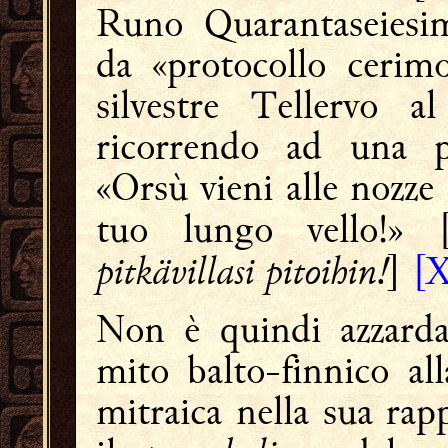
Runo Quarantaseiesi
da «protocollo cerimo
silvestre Tellervo a
ricorrendo ad una pe
«Orsù vieni alle nozze
tuo lungo vello!» 
pitkävillasi pitoihin!
]
[X
Non è quindi azzarda
mito balto-finnico all
mitraica nella sua rap