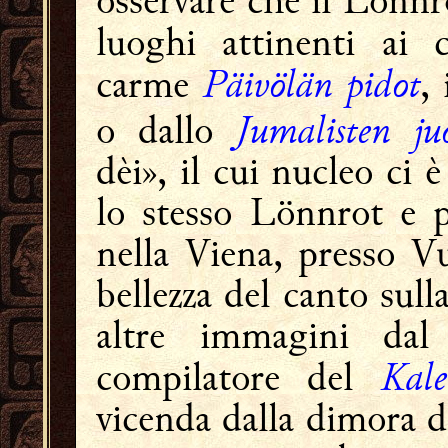
osservare che il Lönnr
luoghi attinenti ai c
Päivölän pidot
carme
,
Jumalisten ju
o dallo
dèi», il cui nucleo ci 
lo stesso Lönnrot e p
nella Viena, presso V
bellezza del canto sull
altre immagini dal 
Kale
compilatore del
vicenda dalla dimora di