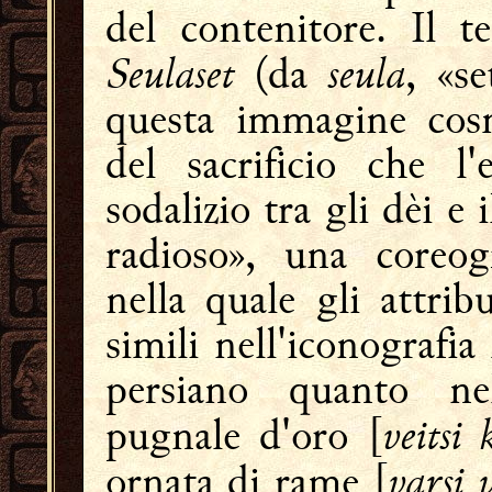
del contenitore. Il t
Seulaset
seula
(da
, «se
questa immagine cosm
del sacrificio che l
sodalizio tra gli dèi e
radioso», una coreog
nella quale gli attri
simili nell'iconografi
persiano quanto nell
veitsi 
pugnale d'oro [
varsi 
ornata di rame [