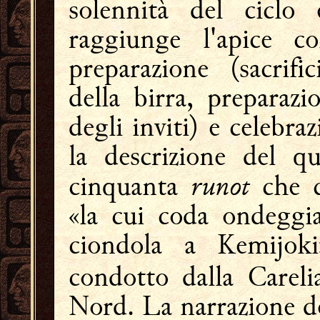
solennità del ciclo 
raggiunge l'apice c
preparazione (sacrifi
della birra, preparazi
degli inviti) e celebr
la descrizione del q
runot
cinquanta
che c
«la cui coda ondeggi
ciondola a Kemijo
condotto dalla Careli
Nord. La narrazione d