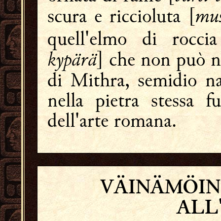
mus
scura e riccioluta [
quell'elmo di rocci
kypärä
] che non può no
di Mithra, semidio n
nella pietra stessa 
dell'arte romana.
VÄINÄMÖIN
ALL