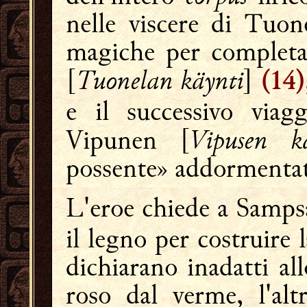
nelle viscere di Tuone
magiche per completar
Tuonelan käynti
[
]
(14)
e il successivo viag
Vipusen kä
Vipunen [
possente» addormentato
L'eroe chiede a Samps
il legno per costruire l
dichiarano inadatti al
roso dal verme, l'al