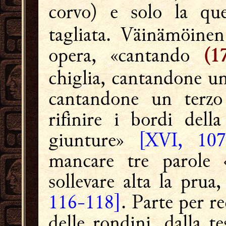
corvo) e solo la qu
tagliata. Väinämöinen
opera, «cantando
(1
chiglia, cantandone un 
cantandone un terzo 
rifinire i bordi dell
giunture»
[XVI, 107
mancare tre parole «
sollevare alta la prua
116-118]
. Parte per r
delle rondini, dalla te