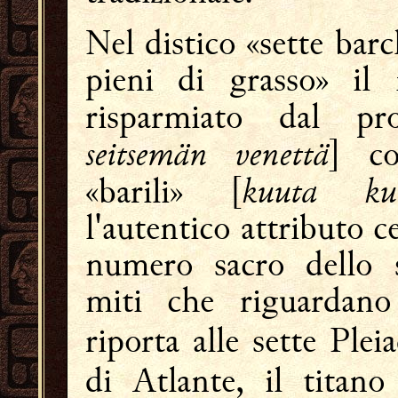
Nel distico «sette barc
pieni di grasso» il
risparmiato dal pr
seitsemän venettä
] co
kuuta kuu
«barili» [
l'autentico attributo cel
numero sacro dello s
miti che riguardano
riporta alle sette Plei
di Atlante, il titan