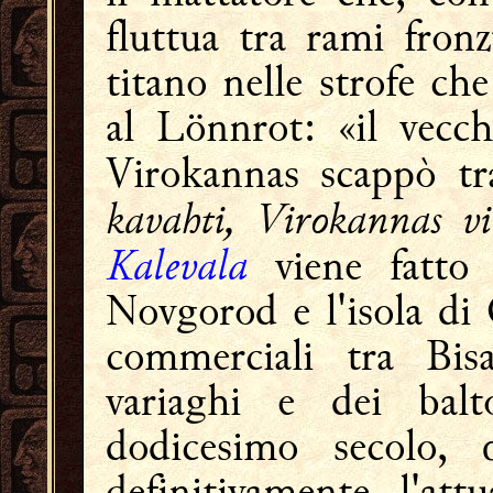
fluttua tra rami fron
titano nelle strofe c
al Lönnrot: «il vecch
Virokannas scappò tra
kavahti, Virokannas vi
Kalevala
viene fatto
Novgorod e l'isola di
commerciali tra Bis
variaghi e dei balt
dodicesimo secolo, 
definitivamente l'att