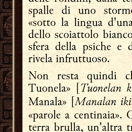
spalle di uno stor
«sotto la lingua d'un
dello scoiattolo bian
sfera della psiche e 
rivela infruttuoso.
Non resta quindi ch
Tuonelan ko
Tuonela» [
Manalan iki
Manala» [
«parole a centinaia».
terra brulla, un'altra 