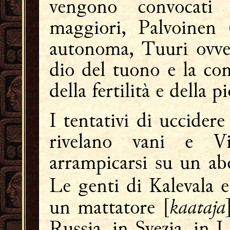
vengono convocati 
maggiori, Palvoinen 
autonoma, Tuuri ovve
dio del tuono e la co
della fertilità e della p
I tentativi di uccidere
rivelano vani e V
arrampicarsi su un abe
Le genti di Kalevala 
kaataja
un mattatore [
Russia, in Svezia, in L