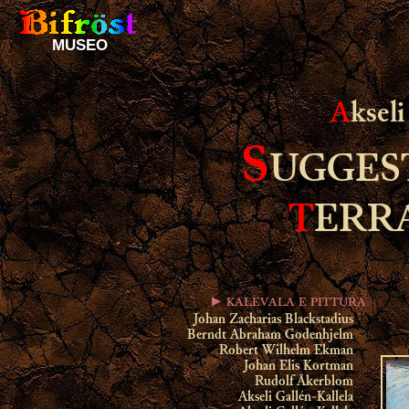
MUSEO
A
ksel
S
UGGES
T
ERR
► KALEVALA E PITTURA
Johan Zacharias Blackstadius
Berndt Abraham Godenhjelm
Robert Wilhelm Ekman
Johan Elis Kortman
Rudolf Åkerblom
Akseli Gallén-Kallela