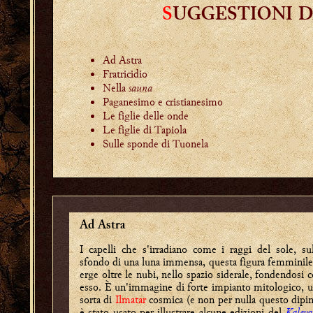
S
UGGESTIONI
D
Ad Astra
Fratricidio
Nella
sauna
Paganesimo e cristianesimo
Le figlie delle onde
Le figlie di Tapiola
Sulle sponde di Tuonela
Ad Astra
I capelli che s'irradiano come i raggi del sole, su
sfondo di una luna immensa, questa figura femminile
erge oltre le nubi, nello spazio siderale, fondendosi 
esso. È un'immagine di forte impianto mitologico, 
sorta di
Ilmatar
cosmica (e non per nulla questo dipi
è stato usato per illustrare alcune edizioni del
Kaleva