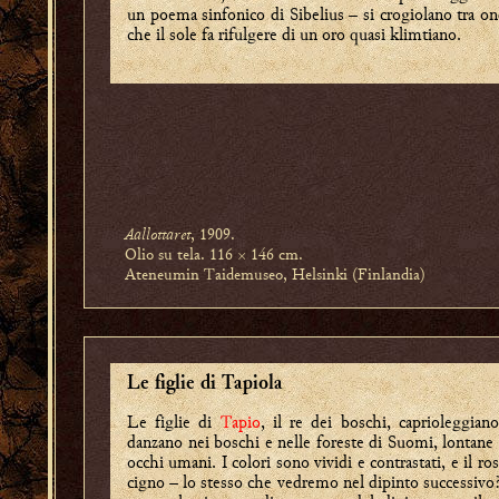
un poema sinfonico di Sibelius – si crogiolano tra o
che il sole fa rifulgere di un oro quasi klimtiano.
Aallottaret
, 1909.
Olio su tela. 116 × 146 cm.
Ateneumin Taidemuseo, Helsinki (Finlandia)
Le figlie di Tapiola
Le figlie di
Tapio
, il re dei boschi, caprioleggian
danzano nei boschi e nelle foreste di Suomi, lontane
occhi umani. I colori sono vividi e contrastati, e il ro
cigno – lo stesso che vedremo nel dipinto successivo