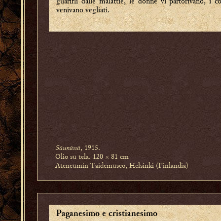
guarirli dalle malattie, le donne vi partorivano, i c
venivano vegliati.
Saunassa
, 1915.
Olio su tela. 120 × 81 cm
Ateneumin Taidemuseo, Helsinki (Finlandia)
Paganesimo e cristianesimo