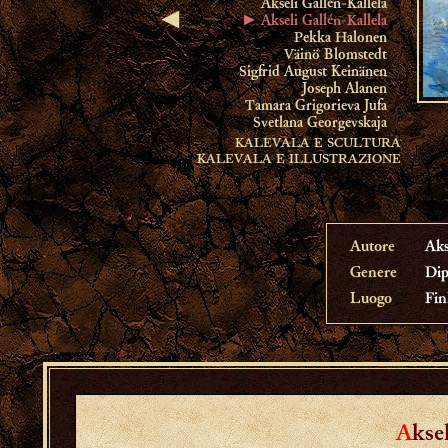
Akseli Gallén-Kallela
◄
► Akseli Gallén-Kallela
Pekka Halonen
Väinö Blomstedt
Sigfrid August Keinänen
Joseph Alanen
Tamara Grigorieva Jufa
Svetlana Georgevskaja
KALEVALA E SCULTURA
KALEVALA E ILLUSTRAZIONE
Autore
Aks
Genere
Dip
Luogo
Fin
A
kse