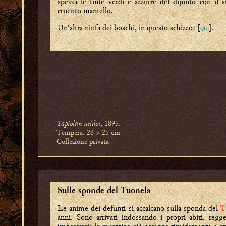
spezza le tinte verdi e azzurre del dipinto con il 
cruento mantello.
Un'altra ninfa dei boschi, in questo schizzo: [
].
QUI
Tapiolan neidot
, 1895.
Tempera. 26 × 25 cm
Collezione privata
Sulle sponde del Tuonela
Le anime dei defunti si accalcano sulla sponda del
T
anni. Sono arrivati indossando i propri abiti, reg