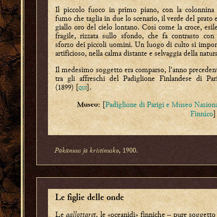
Il piccolo fuoco in primo piano, con la colonnina
fumo che taglia in due lo scenario, il verde del prato e
giallo oro del cielo lontano. Così come la croce, esil
fragile, rizzata sullo sfondo, che fa contrasto con
sforzo dei piccoli uomini. Un luogo di culto si impo
artificioso, nella calma distante e selvaggia della natur
Il medesimo soggetto era comparso, l'anno preceden
tra gli affreschi del Padiglione Finlandese di Par
(1899) [
].
QUI
: [
Padiglione di Parigi e Museo Nazion
Museo
Finnico
]
Pakanuus ja kristinusko
, 1900.
Le figlie delle onde
Le
aallottaret
, le «oceanidi» finniche – pure soggetto