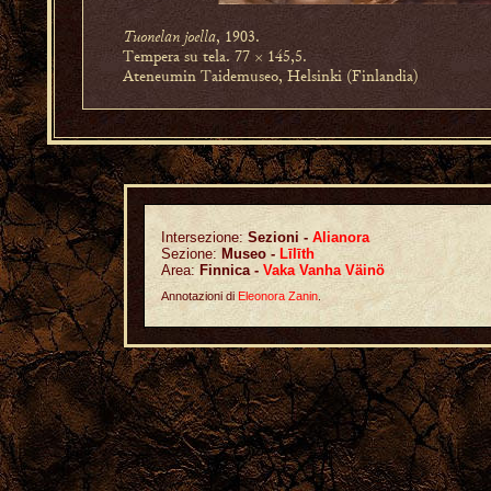
Tuonelan joella
, 1903.
Tempera su tela. 77 × 145,5.
Ateneumin Taidemuseo, Helsinki (Finlandia)
Intersezione:
Sezioni -
Alianora
Sezione:
Museo -
Līlīth
Area:
Finnica -
Vaka Vanha Väinö
Annotazioni di
Eleonora Zanin
.