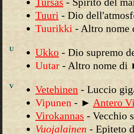
Tursas
- Spirito del ma
Tuuri
- Dio dell'atmosf
Tuurikki
- Altro nome
U
Ukko
- Dio supremo de
Uutar
- Altro nome di
V
Vetehinen
- Luccio gig
Vipunen
- ►
Antero V
Virokannas
- Vecchio s
Vuojalainen
- Epiteto