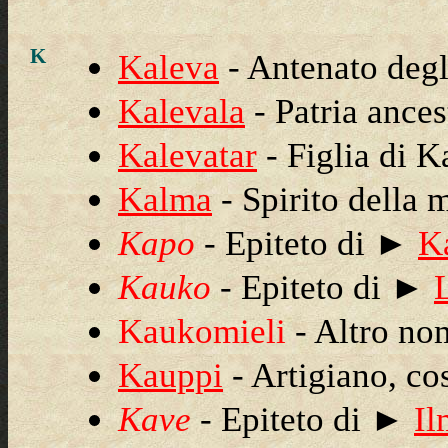
K
Kaleva
- Antenato degli
Kalevala
- Patria ances
Kalevatar
- Figlia di K
Kalma
- Spirito della m
Kapo
- Epiteto di ►
K
Kauko
- Epiteto di ►
Kaukomieli
- Altro n
Kauppi
- Artigiano, cos
Ka
ve
- Epiteto di ►
Il