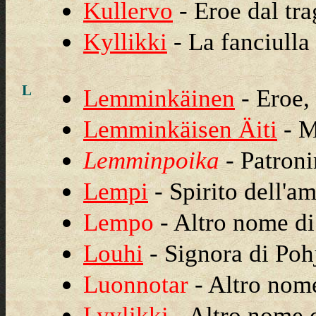
Kullervo
- Eroe dal tra
Kyllikki
- La fanciulla 
L
Lemminkäinen
- Eroe,
Lemminkäisen Äiti
- M
Lemminpoika
- Patron
Lempi
- Spirito dell'a
Lempo
- Altro nome 
Louhi
- Signora di Poh
Luonnotar
- Altro no
Lyylikki
- Altro nome