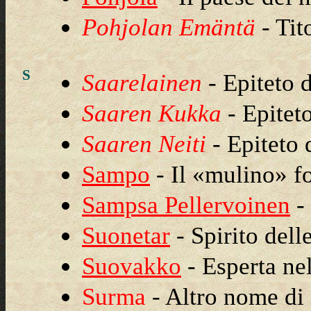
Pohjolan Emäntä
- Tit
S
Saarelainen
- Epiteto
Saaren Kukka
- Epitet
Saaren Neiti
- Epiteto
Sampo
- Il «mulino» f
Sampsa Pellervoinen
- 
Suonetar
- Spirito dell
Suovakko
- Esperta nel
Surma
- Altro nome d