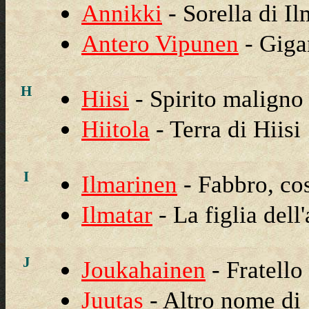
Annikki
- Sorella di I
Antero Vipunen
- Giga
H
Hiisi
- Spirito maligno
Hiitola
- Terra di Hiisi
I
Ilmarinen
- Fabbro, co
Ilmatar
- La figlia dell
J
Joukahainen
- Fratello
Juutas
- Altro nome d