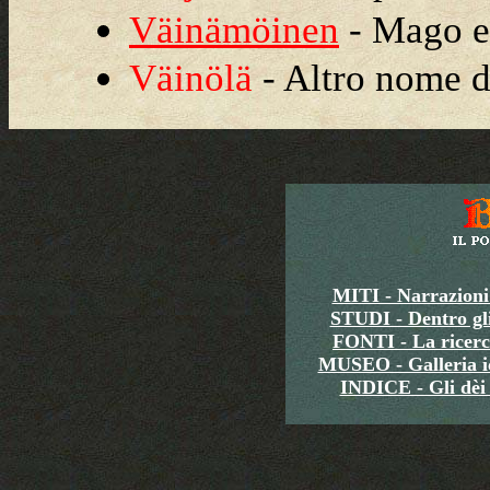
Väinämöinen
- Mago e
Väinölä
- Altro nome 
MITI - Narrazioni
STUDI - Dentro gli
FONTI - La ricerca
MUSEO - Galleria i
INDICE - Gli dèi e