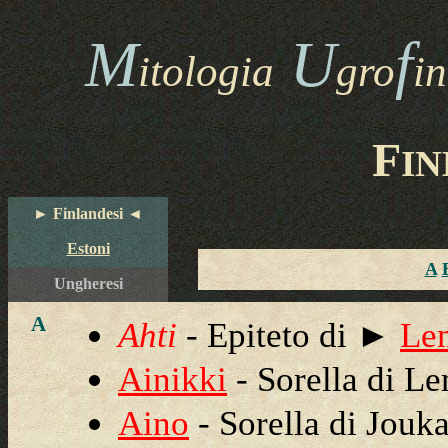
M
U
f
itologia
gro
i
F
IN
►
Finlandesi
◄
Estoni
A
Ungheresi
A
Ahti
- Epiteto di ►
Le
Ainikki
- Sorella di L
Aino
- Sorella di Jouk