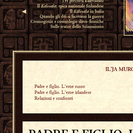
Tre percorsi kalevaliani
Kalevala
Il
: epica nazionale finlandese
◄
Kalevala
Il
in Italia
Quando gli dèi si facevano la guerra
Cosmogonie e cosmologie slavo-finniche
Sulle tracce dello Scimmiotto
IL'JA MU
Padre e figlio. L'eroe russo
Padre e figlio. L'eroe irlandese
Relazioni e confronti