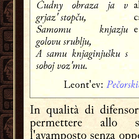
Čudny obraza ja v
a
grjaz' stopču,
c
Samomu knjazju
e
golovu srublju,
A samu knjaginjušku s
soboj voz'mu.
Pečorski
Leont'ev:
In qualità di difenso
permettere allo s
l'avamposto senza oppo