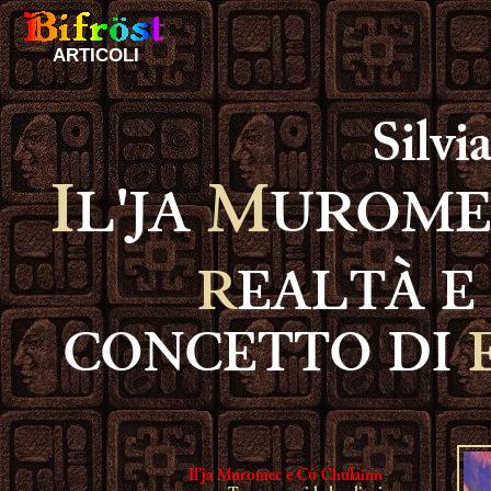
ARTICOLI
Silvi
I
M
L'JA
UROME
R
EALTÀ 
CONCETTO DI
Il'ja Muromec e Cú Chulainn