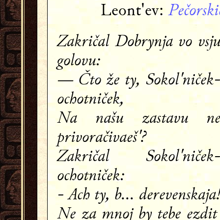
Pečorski
Leont'ev:
Zakričal Dobrynja vo vsj
golovu:
— Čto že ty, Sokol'niček
ochotniček,
Na našu zastavu n
privoračivaeš'?
Zakričal Sokol'niček
ochotniček:
- Ach ty, b... derevenskaja
Ne za mnoj by tebe ezdit