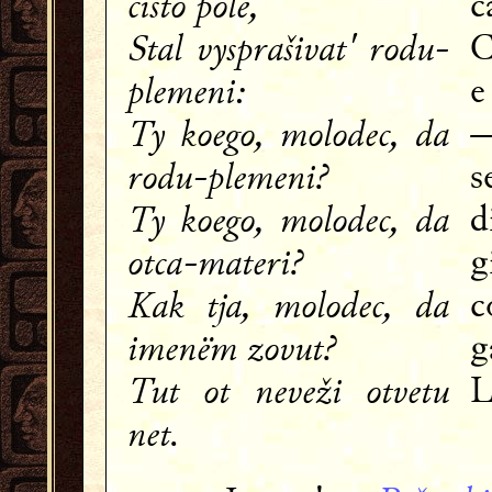
čisto pole,
c
Stal vysprašivat' rodu-
C
plemeni:
e
Ty koego, molodec, da
—
rodu-plemeni?
s
Ty koego, molodec, da
d
otca-materi?
g
Kak tja, molodec, da
c
imenëm zovut?
g
Tut ot neveži otvetu
L
net.