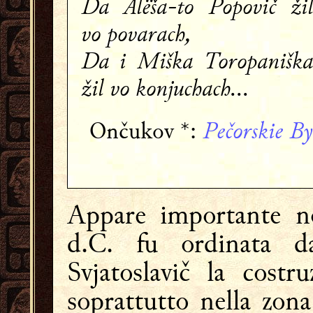
Da Alëša-to Popovič žil
vo povarach,
Da i Miška Toropaniška
žil vo konjuchach...
Pečorskie B
Ončukov *:
Appare importante no
d.C. fu ordinata d
Svjatoslavič la costr
soprattutto nella zona