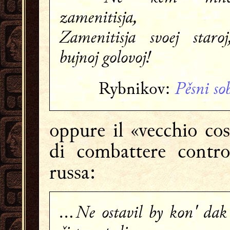
zamenitisja,
Zamenitisja svoej staroj
bujnoj golovoj!
Pěsni so
Rybnikov:
oppure il «vecchio co
di combattere contro
russa:
…Ne ostavil by kon' dak