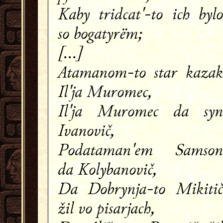
Kaby tridcat'-to ich bylo
so bogatyrëm;
[...]
Atamanom-to star kazak
Il'ja Muromec,
Il'ja Muromec da syn
Ivanovič,
Podataman'em Samson
da Kolybanovič,
Da Dobrynja-to Mikitič
žil vo pisarjach,