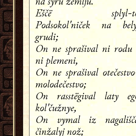
na syru zemlju.
Eščë splyl-t
Podsokol'niček na bely
grudi;
On ne sprašival ni rodu 
ni plemeni,
On ne sprašival otečestvo
molodečestvo;
On rasstëgival laty eg
kol'čužnye,
On vymal iz nagališč
činžalyj nož;