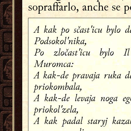
sopraffarlo, anche se p
A kak po sčast'icu bylo d
Podsokol'nika,
Po zločast'icu bylo Il'
Muromca:
A kak-de pravaja ruka d
priokombala,
A kak-de levaja noga eg
priokol'zela,
A kak padal staryj kaza