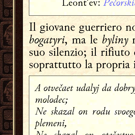
Pečorski
Leont'ev:
Il giovane guerriero 
bogatyri
byliny
, ma le
n
suo silenzio; il rifiuto
soprattutto la propria i
A otvečaet udalyj da dobry
molodec;
Ne skazal on rodu svoeg
plemeni,
Ne skazal on otečestvo