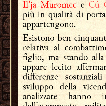
Il'ja Muromec
e
Cú 
più in qualità di porta
appartengono.
Esistono ben cinquanta
relativa al combatti
figlio, ma stando alla
appare lecito afferma
differenze sostanzia
sviluppo della vice
analizzate hanno i
dell'avamposto milit