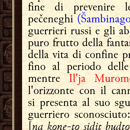
fine di prevenire le
pečeneghi
(Šambinago
guerrieri russi e gli a
puro frutto della fanta
della vita di confine p
fino al periodo delle
mentre
Il'j
a Murom
l'orizzonte con il can
si presenta al suo sgu
guerriero sconosciuto
na kone-to sidit budto 
[