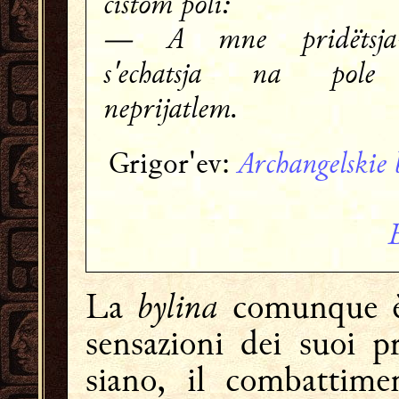
čistom poli:
— A mne pridëtsja
s'echatsja na pol
neprijatlem.
Archangelskie b
Grigor'ev:
bylina
La
comunque è 
sensazioni dei suoi p
siano, il combattim