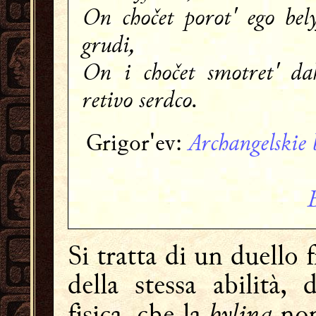
On chočet porot' ego bely
grudi,
On i chočet smotret' da
retivo serdco.
Archangelskie b
Grigor'ev:
Si tratta di un duello f
della stessa abilità, 
bylina
fisica, che la
non