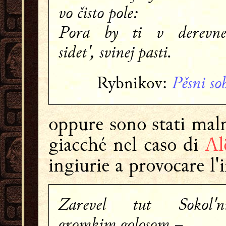
vo čisto pole:
Pora by ti v derevn
sidet', svinej pasti.
Pěsni so
Rybnikov:
oppure sono stati mal
giacché nel caso di
Al
ingiurie a provocare l'i
Zarevel tut Sokol'n
gromkim golosom –