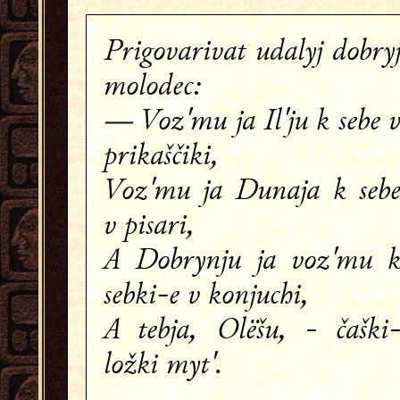
Prigovarivat udalyj dobry
molodec:
— Voz'mu ja Il'ju k sebe 
prikaščiki,
Voz'mu ja Dunaja k seb
v pisari,
A Dobrynju ja voz'mu 
sebki-e v konjuchi,
A tebja, Olëšu, - čaški
ložki myt'.