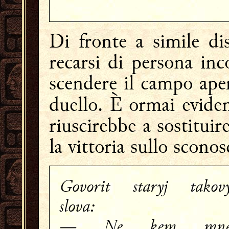
Di fronte a simile di
recarsi di persona inc
scendere il campo aper
duello. È ormai evide
riuscirebbe a sostituir
la vittoria sullo sconos
Govorit staryj takov
slova:
— Ne kem mn