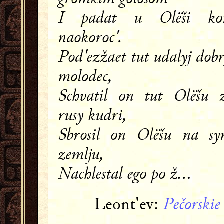
I padat u Olëši ko
naokoroc'.
Pod'ezžaet tut udalyj dobr
molodec,
Schvatil on tut Olëšu 
rusy kudri,
Sbrosil on Olëšu na sy
zemlju,
Nachlestal ego po ž…
Pečorskie 
Leont'ev: