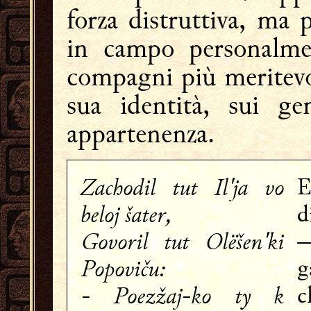
forza distruttiva, ma 
in campo personalmen
compagni più meritevol
sua identità, sui ge
appartenenza.
Zachodil tut Il'ja vo
E
beloj šater,
d
Govoril tut Olëšen'ki
—
Popoviču:
g
- Poezžaj-ko ty k
c