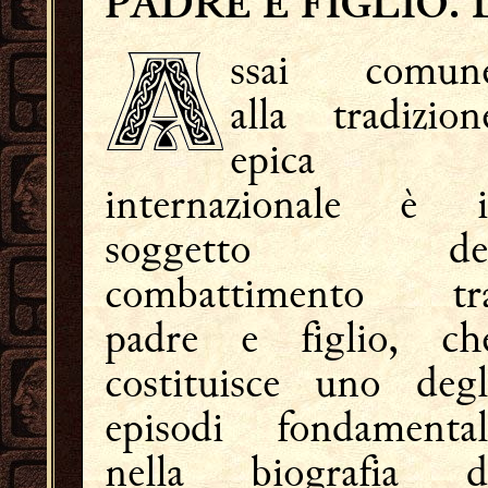
PADRE E FIGLIO.
ssai comun
alla tradizion
epica
internazionale è i
soggetto de
combattimento tr
padre e figlio, ch
costituisce uno degl
episodi fondamental
nella biografia d