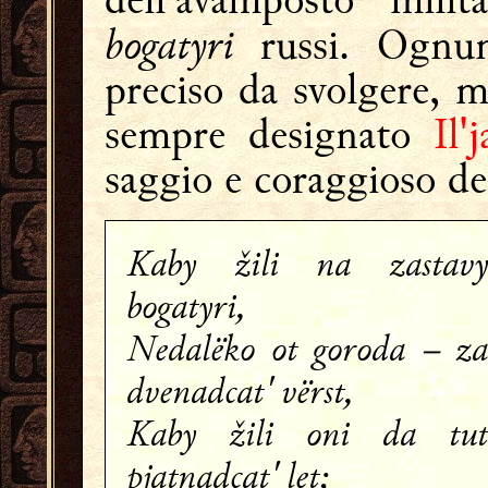
bogatyri
russi. Ognu
preciso da svolgere, m
sempre designato
Il
saggio e coraggioso dei
Kaby žili na zastavy
bogatyri,
Nedalëko ot goroda – za
dvenadcat' vërst,
Kaby žili oni da tut
pjatnadcat' let;