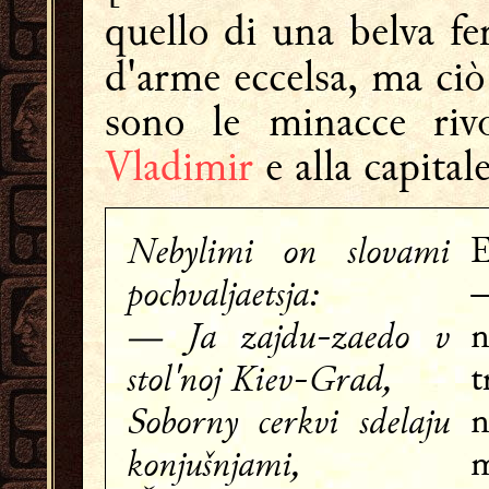
quello di una belva fer
d'arme eccelsa, ma ciò
sono le minacce rivol
Vladimir
e alla capital
Nebylimi on slovami
E
pochvaljaetsja:
—
— Ja zajdu-zaedo v
n
stol'noj Kiev-Grad,
t
Soborny cerkvi sdelaju
konjušnjami,
m