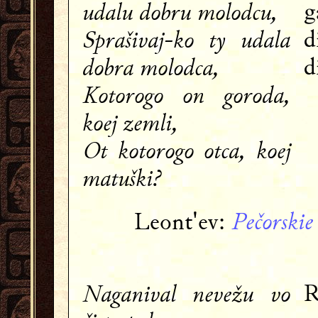
udalu dobru molodcu,
g
Sprašivaj-ko ty udala
d
dobra molodca,
d
Kotorogo on goroda,
koej zemli,
Ot kotorogo otca, koej
matuški?
Pečorskie 
Leont'ev:
Naganival nevežu vo
R