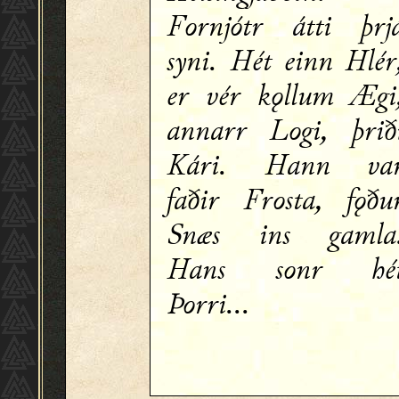
Fornjótr átti þrj
syni. Hét einn Hlér
er vér kǫllum Ægi
annarr Logi, þrið
Kári. Hann va
faðir Frosta, fǫðu
Snæs ins gamla
Hans sonr hé
Þorri...