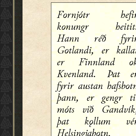
Fornjótr hefi
konungr heitit
Hann réð fyri
Gotlandi, er kalla
er Finnland o
Kvenland. Þat e
fyrir austan hafsbot
þann, er gengr ti
móts við Gandvík
þat kǫllum vé
Helsingjabotn.