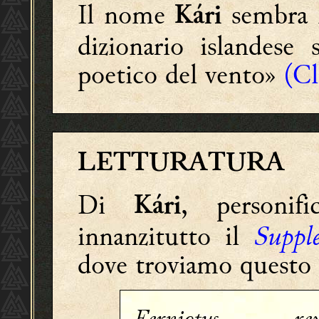
Il nome
sembra m
Kári
dizionario islandese
poetico del vento»
(Cl
LETTURATURA
Di
, personifi
Kári
innanzitutto il
Suppl
dove troviamo questo 
Ferniotus, re