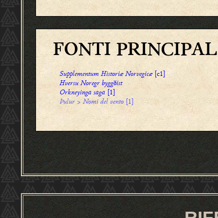
FONTI PRINCIPAL
Supplementum Historiæ Norvegicæ
[c1]
Hversu Noregr byggðist
Orkneyinga saga
[1]
Þulur
>
Nomi del vento
[1]
RIF