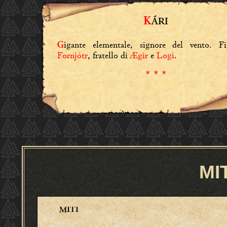
K
ÁRI
igante elementale, signore del vento. Fi
G
Fornjótr
, fratello di
Ægir
e
Logi
.
* * *
MI
MITI