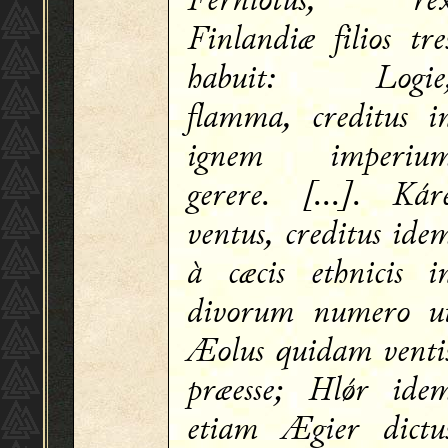
Finlandiæ filios tre
habuit: Logie
flamma, creditus i
ignem imperiu
gerere. [...]. Kár
ventus, creditus ide
à cæcis ethnicis i
divorum numero u
Æolus quidam venti
præesse; Hlǿr ide
etiam Ægier dictu