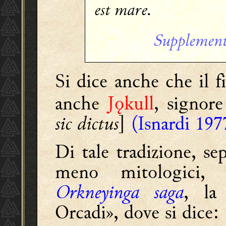
est mare.
Supplement
Si dice anche che il f
anche
Jǫkull
, signore
sic dictus
]
(Isnardi 197
Di tale tradizione, s
meno mitologici, s
Orkneyinga saga
, la
Orcadi», dove si dice: