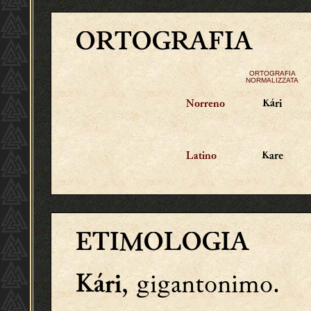
ORTOGRAFIA
ORTOGRAFIA
NORMALIZZATA
Kári
Norreno
Kare
Latino
ETIMOLOGIA
, gigantonimo.
Kári