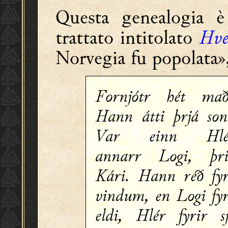
Questa genealogia è
trattato intitolato
Hve
Norvegia fu popolata»,
Fornjótr hét mað
Hann átti þrjá son
Var einn Hlé
annarr Logi, þri
Kári. Hann réð fyr
vindum, en Logi fyr
eldi, Hlér fyrir sj