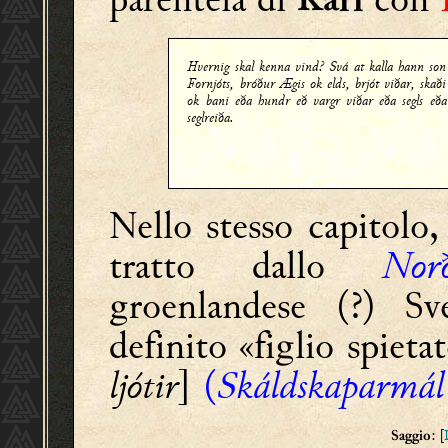
Kári
Hvernig skal kenna vind? Svá at kalla hann son
Fornjóts, bróður Ægis ok elds, brjót viðar, skaði
ok bani eða hundr eð vargr viðar eða segls eða
seglreiða.
Nello stesso capitolo,
tratto dallo
Norð
groenlandese (?) Sv
definito «figlio spieta
ljótir
]
(
Skáldskaparmál
: [
Saggio