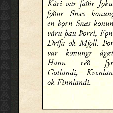
Kári var faðir Jǫkul
fǫður Snæs konung
en bǫrn Snæs konun
váru þau Þorri, Fǫn
Drífa ok Mjǫll. Þor
var konungr ágæt
Hann réð fyr
Gotlandi, Kvenlan
ok Finnlandi.