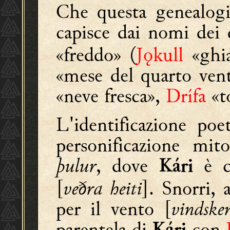
Che questa genealogia
capisce dai nomi dei
«freddo» (
Jǫkull
«ghia
«mese del quarto ven
«neve fresca»,
Drífa
«t
L'identificazione
poeti
personificazione mito
þulur
, dove
è ci
Kári
[
veðra
heiti
]. Snorri, 
per il vento [
vindske
parentela di
con