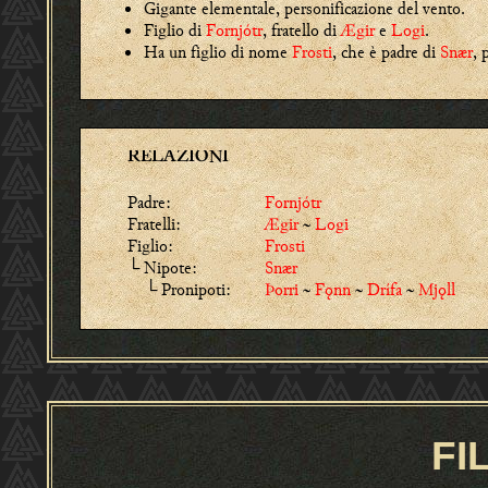
Gigante elementale, personificazione del vento.
Figlio di
Fornjótr
, fratello di
Ægir
e
Logi
.
Ha un figlio di nome
Frosti
, che è padre di
Snær
, 
RELAZIONI
Padre:
Fornjótr
Fratelli:
Ægir
~
Logi
Figlio:
Frosti
└ Nipote:
Snær
└ Pronipoti:
Þorri
~
Fǫnn
~
Drífa
~
Mjǫll
FI