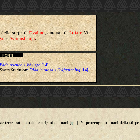
della stirpe di
Dvalinn
, antenati di
Lofarr
. Vi
gar
e
Svarinshaugr
.
FONTI
Edda poetica
>
Völuspá
[14]
Snorri Sturluson
:
Edda in prosa
>
Gylfaginning
[14]
e terre trattando delle origini dei nani [
]. Vi provengono i nani della stirpe
QUI