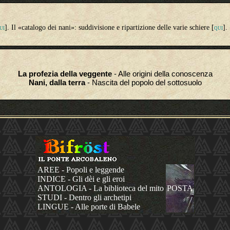
]. Il «catalogo dei nani»: suddivisione e ripartizione delle varie schiere [
].
UI
QUI
La profezia della veggente
- Alle origini della conoscenza
Nani, dalla terra
- Nascita del popolo del sottosuolo
AREE - Popoli e leggende
INDICE - Gli dèi e gli eroi
ANTOLOGIA - La biblioteca del mito
POSTA
STUDI - Dentro gli archetipi
LINGUE - Alle porte di Babele