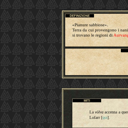
DEFINIZIONE
«Pianure sabbiose».
Terra da cui provengono i nani 
si trovano le regioni di
Aurvan
MITI
La
völva
accenna a quest
Lofarr [
].
QUI