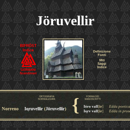
Jöruvellir
BIFRÖST
Indice
Definizione
Fonti
Miti
Saggi
Indice
GERMANI
Scandinavi
{
ORTOGRAFIA
FORMA DEI
NORMALIZZATA
MANOSCRITTI
Ióro vall
[
ir
]
Edda poetic
Norreno
Io
ruvellir
(
Jöruvellir
)
Io
rv vall
[
ir
]
Edda in pros