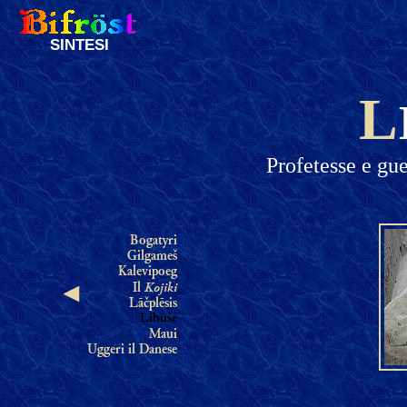
SINTESI
L
Profetesse e gue
Bogatyri
Gilgameš
Kalevipoeg
Kojiki
Il
◄
Lāčplēsis
Libuše
Maui
Uggeri il Danese