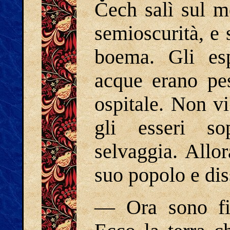
Čech salì sul m
semioscurità, e 
boema. Gli esp
acque erano pe
ospitale. Non v
gli esseri sop
selvaggia. Allor
suo popolo e dis
― Ora sono fini