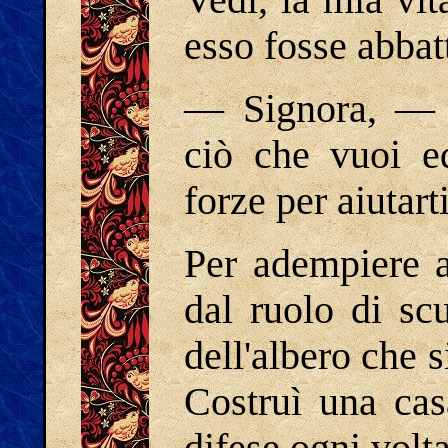
Vedi, la mia vit
esso fosse abbatt
― Signora, ― 
ciò che vuoi e
forze per aiutarti
Per adempiere a
dal ruolo di scu
dell'albero che s
Costruì una cas