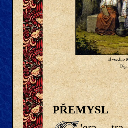
Il vecchio 
Dipi
PŘEMYSL
'era, tr