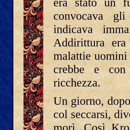
era stato un f
convocava gli 
indicava imman
Addirittura era
malattie uomini
crebbe e con
ricchezza.
Un giorno, dopo 
col seccarsi, div
morì. Così Krok