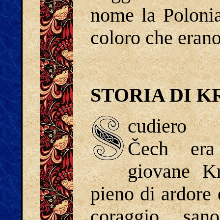
nome la Polonia
coloro che erano
STORIA DI 
cudiero
Čech era
giovane Kr
pieno di ardore 
coraggio, san