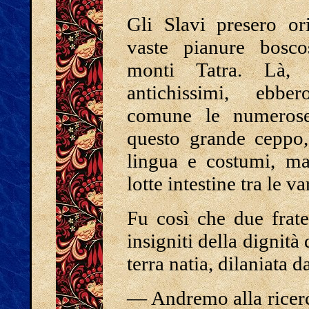
Gli Slavi presero or
vaste pianure bosco
monti Tatra. Là,
antichissimi, ebbe
comune le numerose
questo grande ceppo,
lingua e costumi, ma
lotte intestine tra le va
Fu così che due frate
insigniti della dignità
terra natia, dilaniata d
― Andremo alla ricerca