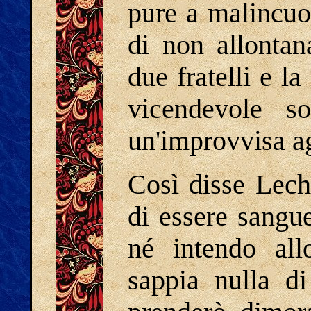
pure a malincuo
di non allontan
due fratelli e la
vicendevole so
un'improvvisa a
Così disse Lec
di essere sangue
né intendo all
sappia nulla d