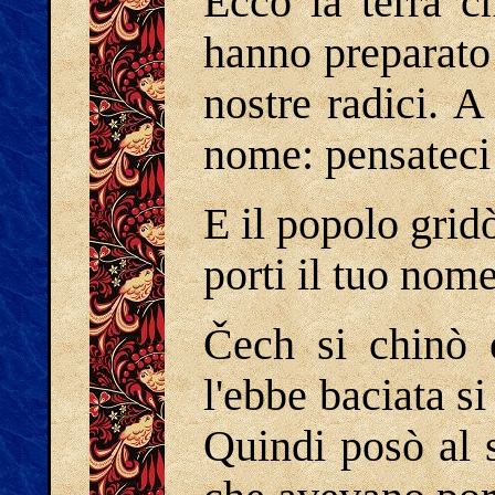
Ecco la terra c
hanno preparato
nostre radici. 
nome: pensateci 
E il popolo grid
porti il tuo nom
Čech si chinò 
l'ebbe baciata si
Quindi posò al 