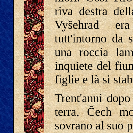
riva destra del
Vyšehrad era
tutt'intorno da
una roccia lam
inquiete del fiu
figlie e là si stab
Trent'anni dopo 
terra, Čech mo
sovrano al suo p