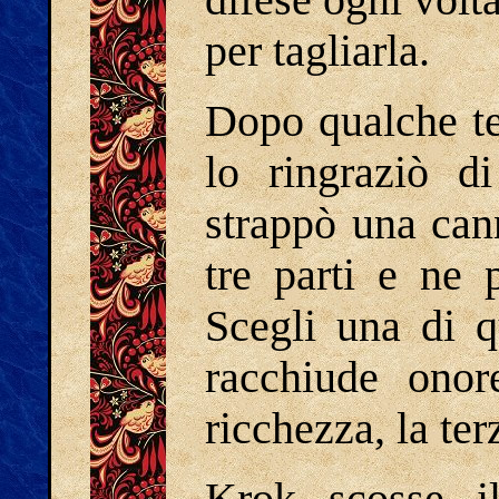
difese ogni volt
per tagliarla.
Dopo qualche te
lo ringraziò d
strappò una can
tre parti e ne 
Scegli una di q
racchiude onor
ricchezza, la ter