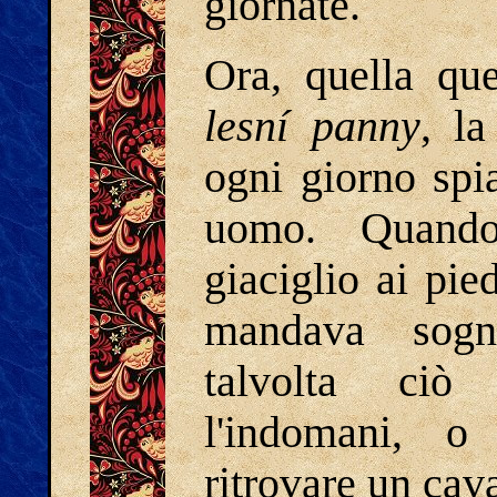
giornate.
Ora, quella qu
lesní panny
, la
ogni giorno spi
uomo. Quand
giaciglio ai pied
mandava sogni
talvolta ciò
l'indomani, o
ritrovare un cav