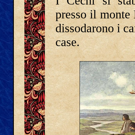
I Cèchi si stab
presso il monte 
dissodarono i ca
case.