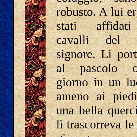
robusto. A lui e
stati affidat
cavalli del 
signore. Li por
al pascolo o
giorno in un l
ameno ai piedi
una bella querc
lì trascorreva le