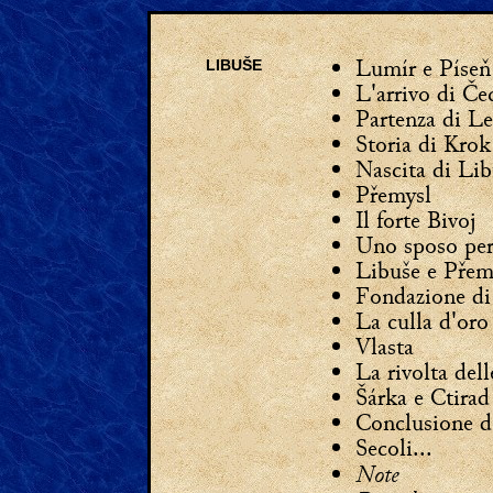
Lumír e Píseň
LIBUŠE
L'arrivo di Č
Partenza di L
Storia di Krok
Nascita di Lib
Přemysl
Il forte Bivoj
Uno sposo per
Libuše e Přem
Fondazione di
La culla d'oro
Vlasta
La rivolta del
Šárka e Ctirad
Conclusione de
Secoli...
Note