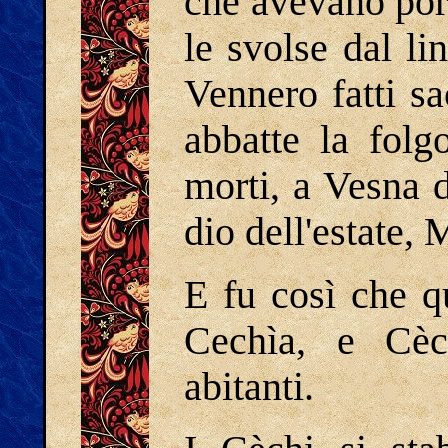
che avevano port
le svolse dal li
Vennero fatti sa
abbatte la folg
morti, a Vesna 
dio dell'estate,
E fu così che q
Cechìa, e Cèc
abitanti.