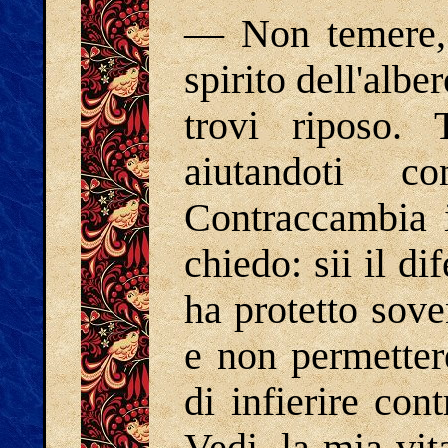
― Non temere, 
spirito dell'albe
trovi riposo. 
aiutandoti c
Contraccambia i
chiedo: sii il di
ha protetto sove
e non permettere
di infierire con