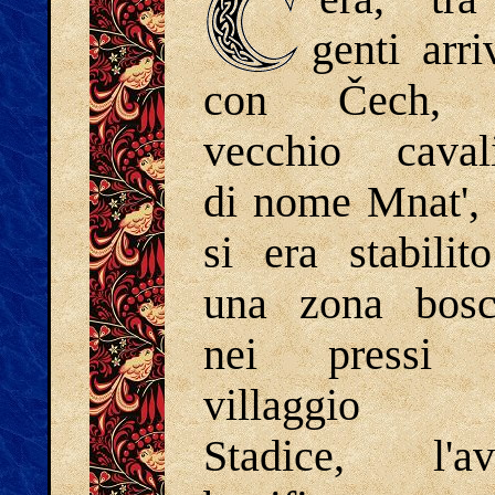
genti arri
con Čech,
vecchio cavali
di nome Mnat',
si era stabilit
una zona bosc
nei pressi 
villaggio
Stadice, l'av