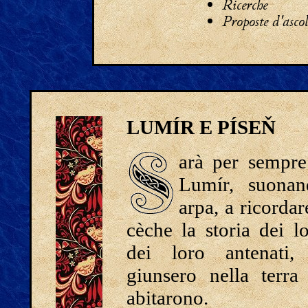
Ricerche
Proposte d'ascol
LUMÍR E PÍSEŇ
arà per sempre
Lumír, suonan
arpa, a ricordar
cèche la storia dei l
dei loro antenati
giunsero nella terra
abitarono.