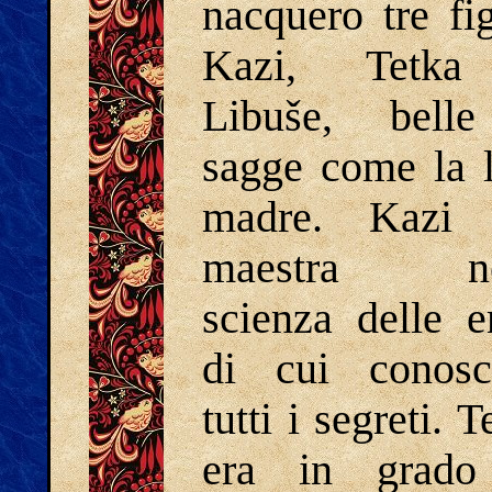
nacquero tre fig
Kazi, Tetk
Libuše, bell
sagge come la 
madre. Kazi 
maestra ne
scienza delle e
di cui conosc
tutti i segreti. T
era in grado