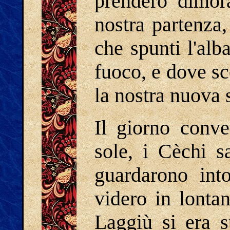
prenderò dimora
nostra partenza
che spunti l'alb
fuoco, e dove sc
la nostra nuova 
Il giorno conve
sole, i Cèchi s
guardarono into
videro in lonta
Laggiù si era s