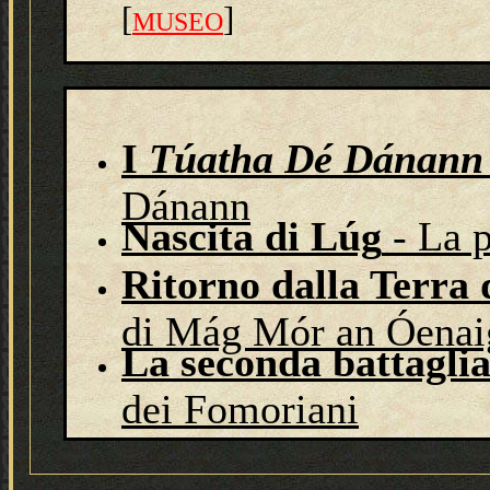
[
]
MUSEO
I
Túatha Dé Dánann
Dánann
Nascita di Lúg
- La p
Ritorno dalla Terra
di Mág Mór an Óenai
La seconda battagli
dei Fomoriani