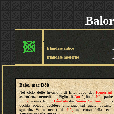
Balor
Irlandese antico
Irlandese moderno
Balor mac Dóit
Nel ciclo delle invasioni di Ériu,
capo dei
Fomoriani
ascendenza nemediana.
Figlio di
Dót
figlio di
Nét
, padre
Ethné
, nonno di
Lúg Lámfada
dei
Túatha Dé Dánann
. Il 
occhio poteva uccidere chiunque sul quale posasse 
sguardo. Venne ucciso da
Lúg
nel corso della secon