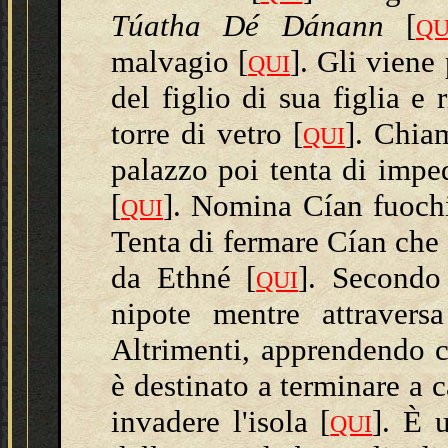
Túatha Dé Dánann
[
QU
malvagio [
]. Gli viene
QUI
del figlio di sua figlia e
torre di vetro [
]. Chia
QUI
palazzo poi tenta di imped
[
]. Nomina Cían fuochi
QUI
Tenta di fermare Cían che 
da Ethné [
]
. Secondo
QUI
nipote mentre attraver
Altrimenti, apprendendo 
è destinato a terminare a 
invadere l'isola
[
]
.
È u
QUI