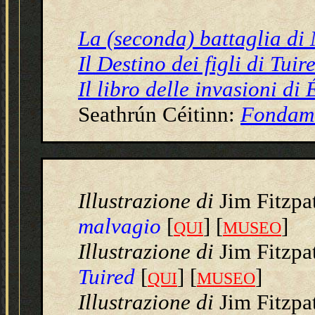
La (seconda) battaglia di
Il Destino dei figli di Tuire
Il libro delle invasioni di 
Seathrún Céitinn:
Fondame
Illustrazione
di
Jim Fitzpa
malvagio
[
] [
]
QUI
MUSEO
Illustrazione
di
Jim Fitzpa
Tuired
[
] [
]
QUI
MUSEO
Illustrazione
di
Jim Fitzpa