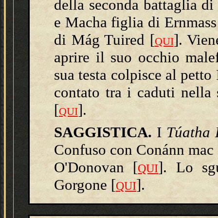
della seconda battaglia d
e Macha figlia di Ernmass 
di Mág Tuired [
]. Vie
QUI
aprire il suo occhio male
sua testa colpisce al pet
contato tra i caduti nell
[
].
QUI
SAGGISTICA.
I
Túatha
Confuso con Conánn mac F
O'Donovan [
]
. Lo sg
QUI
Gorgone [
]
.
QUI