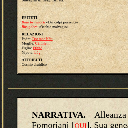
battaglia di Mág Tuired.
EPITETI
Bailcbemnioch
«Dai colpi possenti»
Birugderc
«Occhio malvagio»
RELAZIONI
Padre:
Dót mac Néit
Moglie:
Céithlenn
Figlia:
Ethné
Nipote:
Lúg
ATTRIBUTI
Occhio druidico
NARRATIVA.
Allean
Fomoriani [
]. Sua gene
QUI