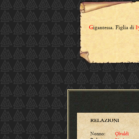
igantessa. Figlia di
Þ
G
RELAZIONI
Nonno:
Ǫlvaldi