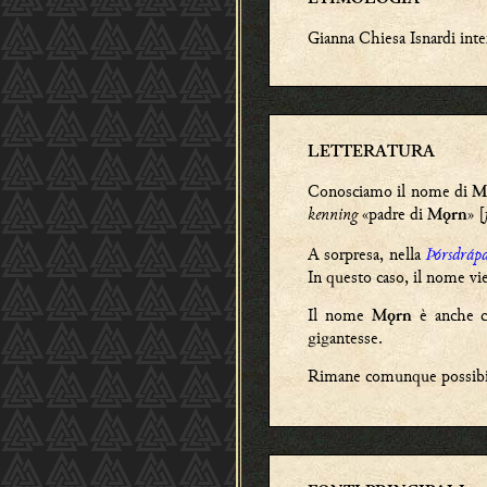
Gianna Chiesa Isnardi inte
LETTERATURA
Conosciamo il nome di
M
kenning
«padre di
» [
Mǫrn
A sorpresa, nella
Þórsdráp
In questo caso, il nome vi
Il nome
è anche c
Mǫrn
gigantesse.
Rimane comunque possibi