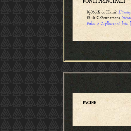
FONTI PRINCIPALI
Þjóðólfr ór Hvíni
:
Haustl
Eilífr Goðrúnarson:
Þórsd
Þulur
>
Trǫllkvenna heiti
[
PAGINE