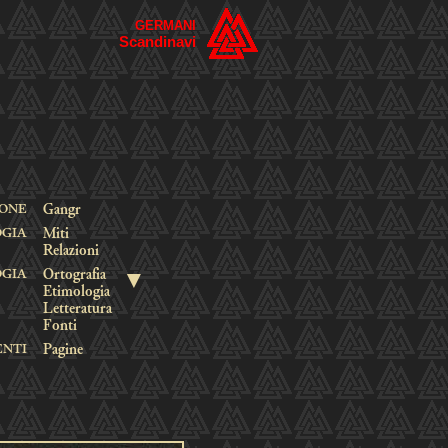
GERMANI
Scandinavi
IONE
Gangr
OGIA
Miti
Relazioni
▼
OGIA
Ortografia
Etimologia
Letteratura
Fonti
ENTI
Pagine