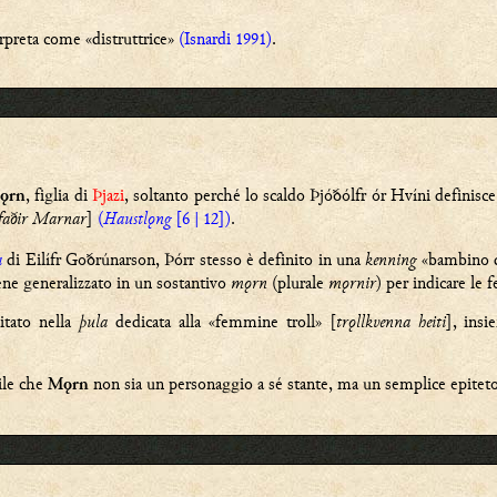
rpreta come «distruttrice»
(Isnardi 1991)
.
, figlia di
Þjazi
,
soltanto perché lo scaldo Þjóðólfr ór Hvíni definisce
ǫrn
fa
ð
ir Marnar
]
(
Haustlǫng
[6 | 12])
.
a
di Eilífr Goðrúnarson, Þórr stesso è definito in una
kenning
«bambino 
ene generalizzato in un sostantivo
mǫrn
(plurale
mǫrnir
) per indicare le
itato nella
þula
dedicata alla «femmine troll» [
trǫllkvenna heiti
], ins
le che
non sia un personaggio a sé stante, ma un semplice epitet
Mǫrn