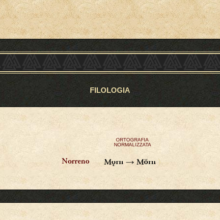
FILOLOGIA
ORTOGRAFIA
NORMALIZZATA
→
Norreno
Mǫrn
Mörn
)