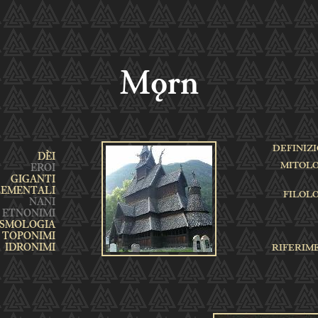
Mǫrn
DEFINIZ
MITOL
FILOL
RIFERIM