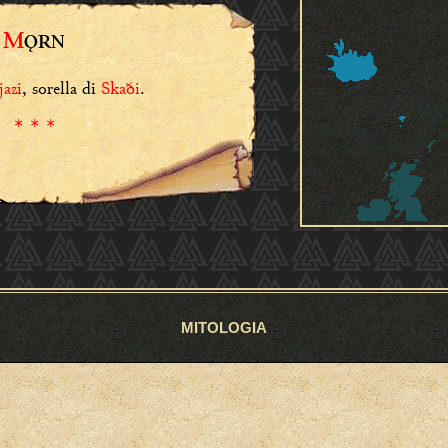
M
ǪRN
jazi
, sorella di
Skaði
.
* * *
MITOLOGIA