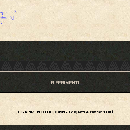
ǫng
[6 | 12]
rápa
[7]
3]
RIFERIMENTI
IL RAPIMENTO DI IÐUNN - I giganti e l'immortalità