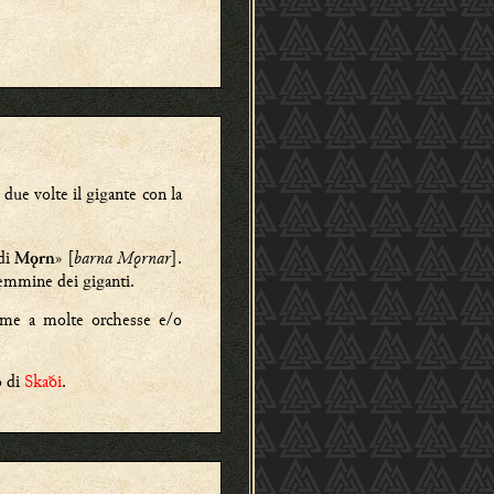
 due volte il gigante
con la
di
» [
barna Mǫrnar
].
Mǫrn
 femmine dei giganti.
ieme a molte orchesse e/o
o di
Skaði
.