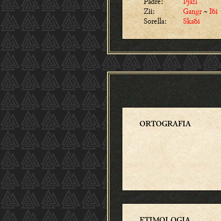
Padre:
Þjazi
Zii:
Gangr
~
Iði
Sorella:
Skaði
ORTOGRAFIA
ETIMOLOGIA