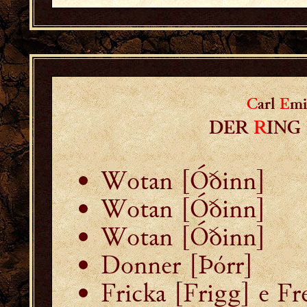
C
arl
E
m
DER
R
ING
Wotan [Óðinn]
Wotan [Óðinn]
Wotan [Óðinn]
Donner [Þórr]
Fricka [Frigg] e Fre