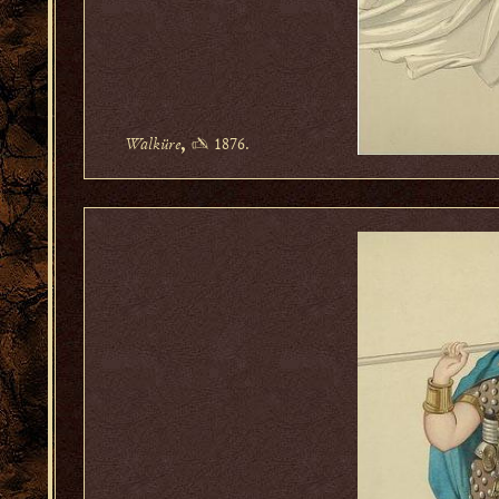
Walküre
✍ 1876.
,