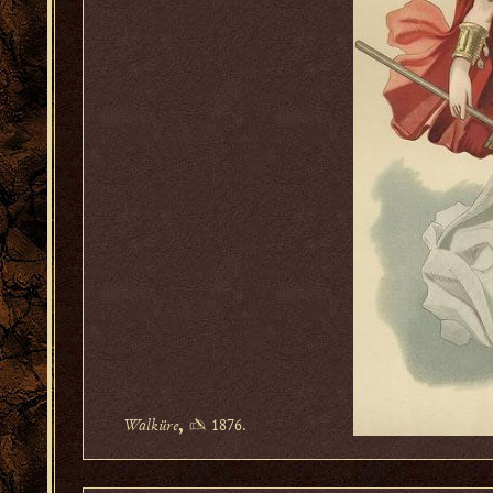
Walküre
✍ 1876.
,