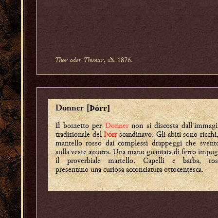
Thor oder Thunar
, ✍ 1876.
Þórr]
Donner [
Il bozzetto per
Donner
non si discosta dall'immag
tradizionale del
Þórr
scandinavo. Gli abiti sono ricchi,
mantello rosso dai complessi drappeggi che svent
sulla veste azzurra. Una mano guantata di ferro impu
il proverbiale martello. Capelli e barba, ross
presentano una curiosa acconciatura ottocentesca.