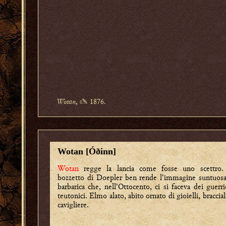
Wotan
, ✍ 1876.
Wotan [Óðinn]
Wotan
regge la lancia come fosse uno scettro. 
bozzetto di Doepler ben rende l'immagine suntuos
barbarica che, nell'Ottocento, ci si faceva dei guerri
teutonici. Elmo alato, abito ornato di gioielli, braccial
cavigliere.