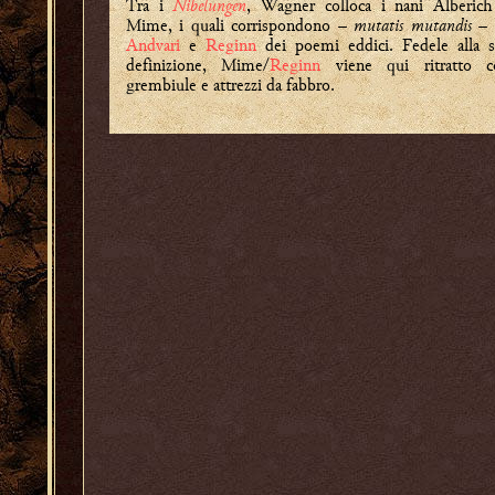
Tra i
Nibelungen
, Wagner colloca i nani Alberich
Mime, i quali corrispondono –
mutatis mutandis
– 
Andvari
e
Reginn
dei poemi eddici. Fedele alla 
definizione, Mime/
Reginn
viene qui ritratto c
grembiule e attrezzi da fabbro.