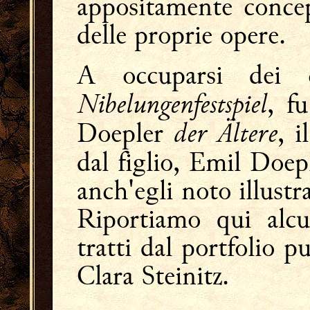
appositamente concep
delle proprie opere.
A occuparsi dei 
Nibelungenfestspiel
, f
der Ältere
Doepler
, i
dal figlio, Emil Doe
anch'egli noto illustr
Riportiamo qui alcun
tratti dal portfolio p
Clara Steinitz.