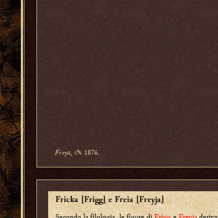
Freya,
✍ 1876.
Fricka [Frigg] e Freia [Freyja]
Secondo la filologia, le figure di
Frigg
e
Freyja
deriva