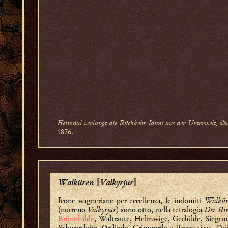
Heimdal verlangt die Rückkehr Iduns aus der Unterwelt,
✍
1876.
Walküren
Valkyrjur
[
]
Icone wagneriane per eccellenza, le indomiti
Walkür
(norreno
Valkyrjur
) sono otto, nella tetralogia
Der Ri
Brünnhilde
, Waltraute, Helmwige, Gerhilde, Siegru
Schwertleite, Ortlinde, Grimgerde e Rossweisse. Qui