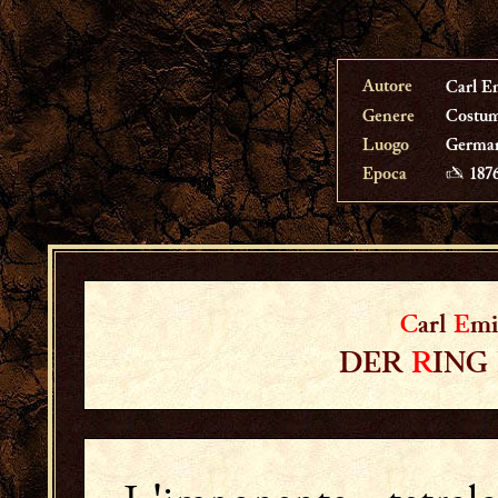
Autore
Carl E
Genere
Costumi
Luogo
Germa
Epoca
✍ 187
C
arl
E
m
DER
R
ING