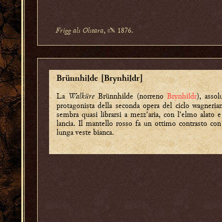
Frigg als Olstara
, ✍ 1876.
Brünnhilde [Brynhildr]
La
Walküre
Brünnhilde (norreno
Brynhildr
), assol
protagonista della seconda opera del ciclo wagneria
sembra quasi librarsi a mezz'aria, con l'elmo alato e
lancia. Il mantello rosso fa un ottimo contrasto con
lunga veste bianca.