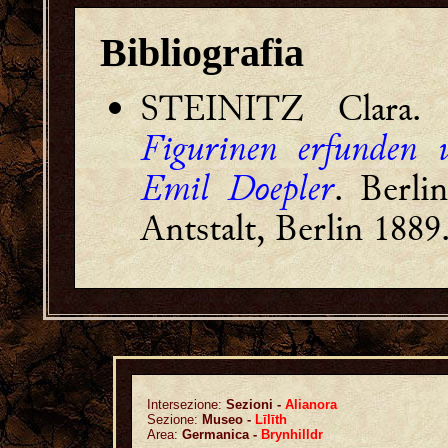
Bibliografia
STEINITZ Clara
Figurinen erfunden 
Emil Doepler
. Berli
Antstalt, Berlin 1889
Intersezione:
Sezioni -
Alianora
Sezione:
Museo -
Līlīth
Area:
Germanica -
Brynhilldr