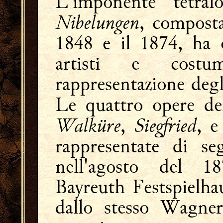
L'imponente tetral
Nibelungen
, compost
1848 e il 1874, ha o
artisti e costu
rappresentazione degl
Le quattro opere del
Walküre
Siegfried
,
, e
rappresentate di se
nell'agosto del 18
Bayreuth Festspielhau
dallo stesso Wagne