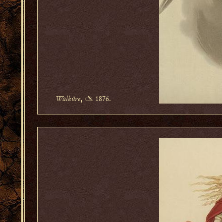
Walküre
✍ 1876.
,