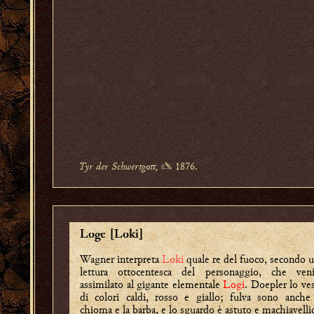
Tyr der Schwertgott,
✍ 1876.
Loge [Loki]
Wagner interpreta
Loki
quale re del fuoco, secondo 
lettura ottocentesca del personaggio, che veni
assimilato al gigante elementale
Logi
. Doepler lo ve
di colori caldi, rosso e giallo; fulva sono anche
chioma e la barba, e lo sguardo è astuto e machiavelli