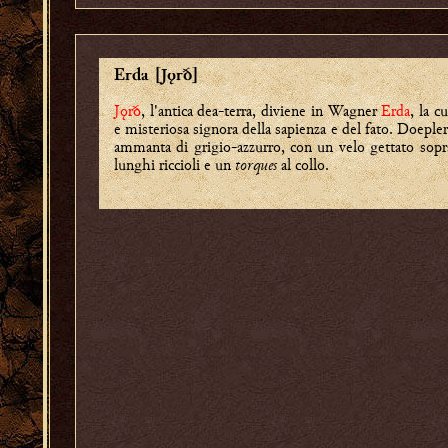
Erda [Jǫrð]
Jǫrð
, l'antica dea-terra, diviene in Wagner
Erda
, la c
e misteriosa signora della sapienza e del fato. Doepler
ammanta di grigio-azzurro, con un velo gettato sopr
lunghi riccioli e un
torques
al collo.