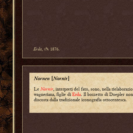
Erda,
✍ 1876.
Nornen
Nornir
[
]
Le
Nornir
, interpreti del fato, sono, nella rielaborazi
wagneriana, figlie di
Erda
. Il bozzetto di Doepler non
discosta dalla tradizionale iconografia ottocentesca.