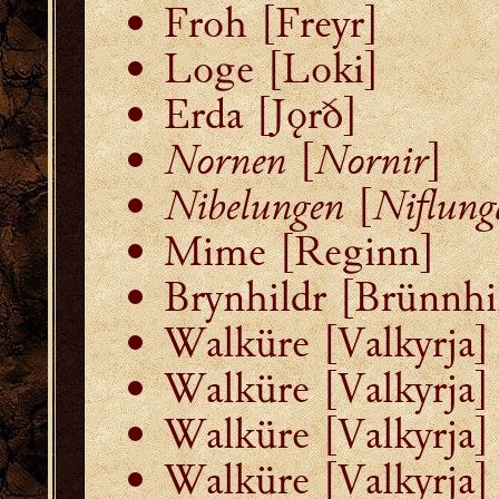
Froh [Freyr]
Loge [Loki]
Erda [Jǫrð]
Nornen
[
Nornir
]
Nibelungen
[
Niflung
Mime [Reginn]
Brynhildr [Brünnhi
Walküre [Valkyrja]
Walküre [Valkyrja]
Walküre [Valkyrja]
Walküre [Valkyrja]