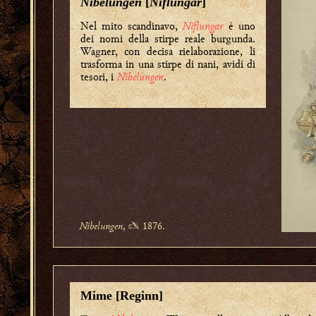
Nibelungen
[
Niflungar
]
Nel mito scandinavo,
Niflungar
è uno
dei nomi della stirpe reale burgunda.
Wagner, con decisa rielaborazione, li
trasforma in una stirpe di nani, avidi di
tesori, i
Nibelungen
.
Nibelungen
, ✍ 1876.
Mime [Reginn]