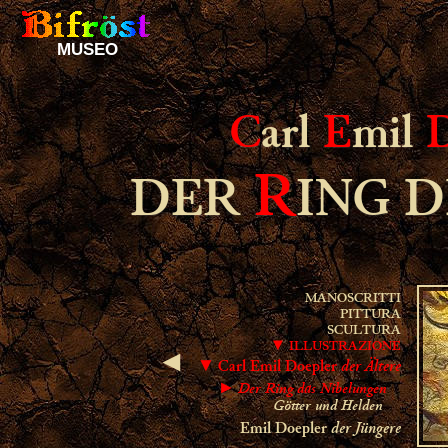
MUSEO
C
arl
E
mil
R
DER
ING 
MANOSCRITTI
PITTURA
SCULTURA
▼ ILLUSTRAZIONE
◄
der Ältere
▼ Carl Emil Doepler
► Der Ring das Nibelungen
Götter und Helden
der Jüngere
Emil Doepler