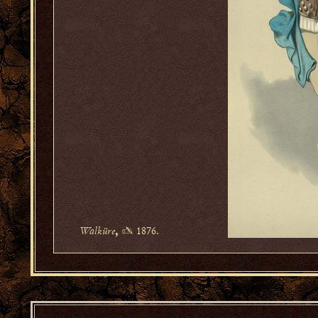
Walküre
✍ 1876.
,