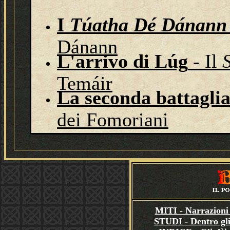
I
Túatha Dé Dánann
Dánann
L'arrivo di Lúg
- Il
Temáir
La seconda battagli
dei Fomoriani
MITI - Narrazioni 
STUDI - Dentro gli