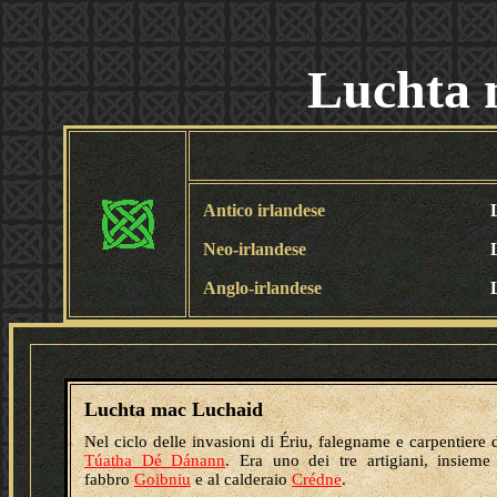
Luchta 
Antico irlandese
Neo-irlandese
Anglo-irlandese
Luchta mac Luchaid
Nel ciclo delle invasioni di Ériu, falegname e carpentiere 
Túatha Dé Dánann
. Era uno dei tre artigiani, insieme
fabbro
Goibniu
e al calderaio
Crédne
.