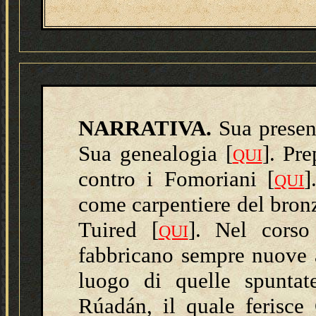
NARRATIVA.
Sua presen
Sua genealogia [
].
Pre
QUI
contro i Fomoriani
[
]
QUI
come carpentiere del bron
Tuired [
]. Nel corso 
QUI
fabbricano sempre nuove 
luogo di quelle spuntat
Rúadán, il quale ferisce