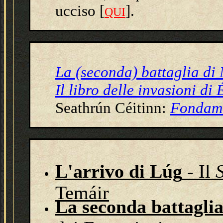
ucciso [
].
QUI
La (seconda) battaglia di
Il libro delle invasioni di 
Seathrún Céitinn:
Fondame
L'arrivo di Lúg
- Il
Temáir
La seconda battagli