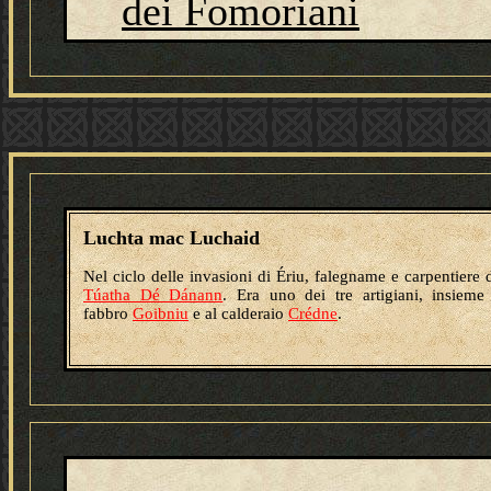
dei Fomoriani
Luchta mac Luchaid
Nel ciclo delle invasioni di Ériu, falegname e carpentiere 
Túatha Dé Dánann
. Era uno dei tre artigiani, insieme
fabbro
Goibniu
e al calderaio
Crédne
.