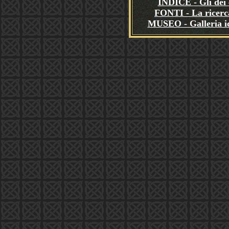
INDICE - Gli dèi e
FONTI - La ricerca
MUSEO - Galleria i