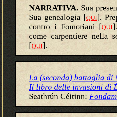
NARRATIVA.
Sua presen
Sua genealogia [
].
Pre
QUI
contro i Fomoriani
[
]
QUI
come carpentiere nella s
[
].
QUI
La (seconda) battaglia di
Il libro delle invasioni di 
Seathrún Céitinn:
Fondame