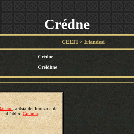
Crédne
CELTI
>
Irlandesi
Crédne
Créidhne
Dánann
, artista del bronzo e del
a
e al fabbro
Goibniu
.