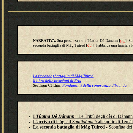
NARRATIVA.
Sua presenza tra i Túatha Dé Dánann [
]. S
QUI
seconda battaglia di Mág Tuired [
]. Fabbrica una lancia a 
QUI
La (seconda) battaglia di Mág Tuired
Il libro delle invasioni di Ériu
Seathrún Céitinn:
Fondamenti della conoscenza d'Irlanda
I
Túatha Dé Dánann
- Le Tribù degli dèi di Dánann
L'arrivo di Lúg
- Il
Samildánach
alle porte di Temái
La seconda battaglia di Mág Tuired
- Sconfitta de