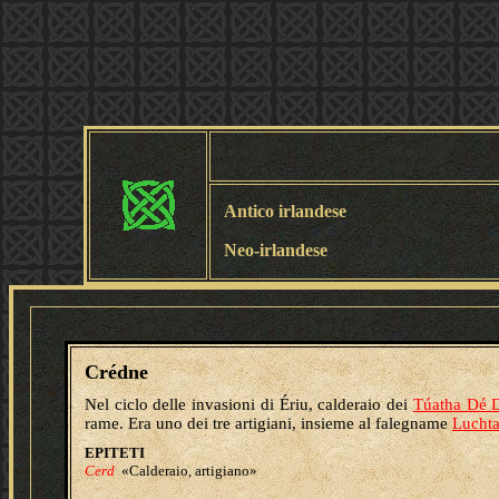
Antico irlandese
Neo-irlandese
Crédne
Nel ciclo delle invasioni di Ériu, calderaio dei
Túatha Dé 
rame. Era uno dei tre artigiani, insieme al falegname
Lucht
EPITETI
Cerd
«Calderaio, artigiano»