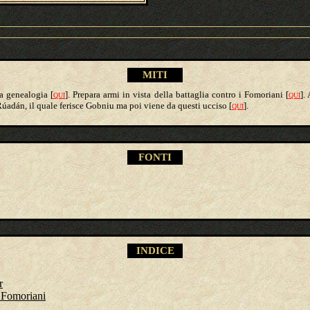
M
ITI
ua genealogia [
].
Prepara armi in vista della battaglia contro i Fomoriani
[
].
QUI
QUI
Rúadán, il quale ferisce Gobniu ma poi viene da questi ucciso [
].
QUI
FONTI
INDICE
r
i Fomoriani