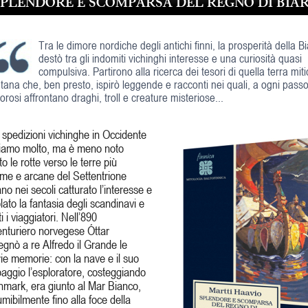
SPLENDORE E SCOMPARSA DEL REGNO DI BIA
Tra le dimore nordiche degli antichi finni, la prosperità della B
destò tra gli indomiti vichinghi interesse e una curiosità quasi
compulsiva. Partirono alla ricerca dei tesori di quella terra mit
ntana che, ben presto, ispirò leggende e racconti nei quali, a ogni passo
lorosi affrontano draghi,
troll
e creature misteriose...
 spedizioni vichinghe in Occidente
iamo molto, ma è meno noto
o le rotte verso le terre più
me e arcane del Settentrione
no nei secoli catturato l’interesse e
lato la fantasia degli scandinavi e
ti i viaggiatori. Nell’890
enturiero norvegese Óttar
gnò a re Alfredo il Grande le
ie memorie: con la nave e il suo
aggio l’esploratore, costeggiando
nnmark, era giunto al Mar Bianco,
mibilmente fino alla foce della