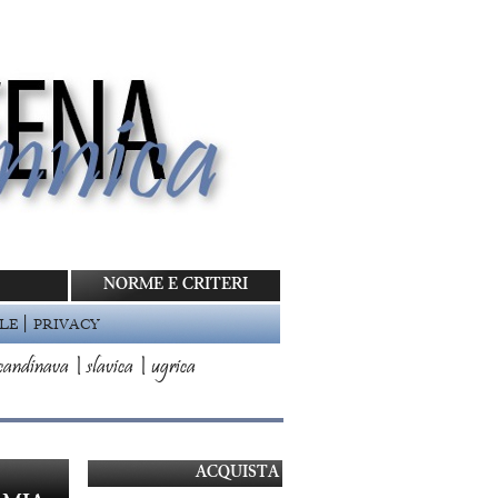
NORME E CRITERI
|
LE
PRIVACY
candinava
|
slavica
|
ugrica
ACQUISTA