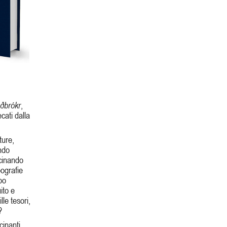
oðbrókr
,
cati dalla
ture,
ndo
scinando
ografie
ppo
ito e
le tesori,
?
cinanti