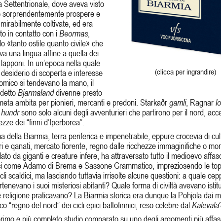
 Settentrionale, dove aveva visto
e sorprendentemente prospere e
 mirabilmente coltivate, ed era
to in contatto con i
Beormas
,
o «tanto ostile quanto civile» che
va una lingua affine a quella dei
i lapponi. In un’epoca nella quale
(clicca per ingrandire)
 desiderio di scoperta e interesse
mico si tendevano la mano, il
ddetto
Bjarmaland
divenne presto
eta ambita per pionieri, mercanti e predoni. Starkaðr
gamli
, Ragnar
l
r
hundr
sono solo alcuni degli avventurieri che partirono per il nord, acce
ezze dei “finni d’Iperborea”.
ma della Biarmia, terra periferica e impenetrabile, eppure crocevia di cul
i e qanati, mercato fiorente, regno dalle ricchezze immaginifiche o mo
ato da giganti e creature infere, ha attraversato tutto il medioevo affa
ici come Adamo di Brema e Sassone Grammatico, impreziosendo le top
icli scaldici, ma lasciando tuttavia irrisolte alcune questioni: a quale ce
tenevano i suoi misteriosi abitanti? Quale forma di civiltà avevano istitu
 religione praticavano? La Biarmia storica era dunque la Pohjola dai mil
tico “regno del nord” dei cicli epici baltofinnici, reso celebre dal
Kalevala
rimo e più completo studio comparato su uno degli argomenti più affas