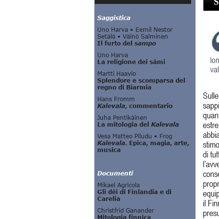
lo
va
Sulle
sapp
quant
estre
abbia
stimo
di tut
l’avv
conse
propr
equip
il Fi
presu