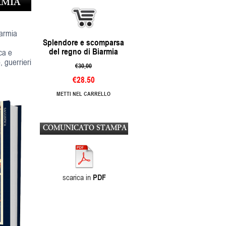
RMIA
iarmia
Splendore e scomparsa
del regno di Biarmia
ica e
, guerrieri
€30,00
€28.50
METTI NEL CARRELLO
COMUNICATO STAMPA
scarica in
PDF