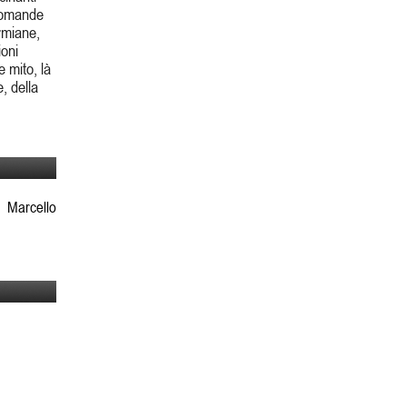
 domande
ermiane,
ioni
 mito, là
, della
i Marcello