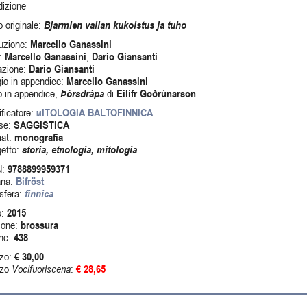
dizione
o originale:
Bjarmien vallan kukoistus ja tuho
uzione:
Marcello Ganassini
:
Marcello Ganassini
,
Dario Giansanti
azione:
Dario Giansanti
io in appendice:
Marcello Ganassini
o in appendice,
Þórsdrápa
di
Eilífr Goðrúnarson
ificatore:
mITOLOGIA BALTOFINNICA
se:
SAGGISTICA
at:
monografia
etto:
storia, etnologia, mitologia
N:
9788899959371
ana:
Bifröst
sfera:
finnica
o:
2015
ione:
brossura
ne:
438
zo:
€ 30,00
zzo
Vocifuoriscena
:
€ 28,65