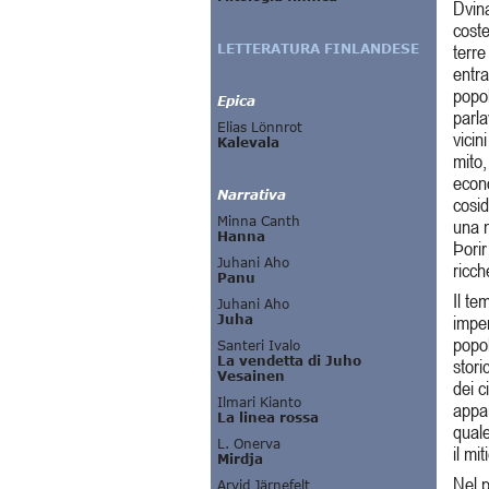
Dvina
cost
terre
entra
popol
parla
vicin
mito,
econo
cosi
una m
Þori
ricch
Il te
imper
popol
stor
dei c
appar
quale
il mi
Nel p