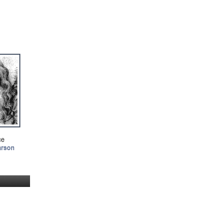
ce
arson