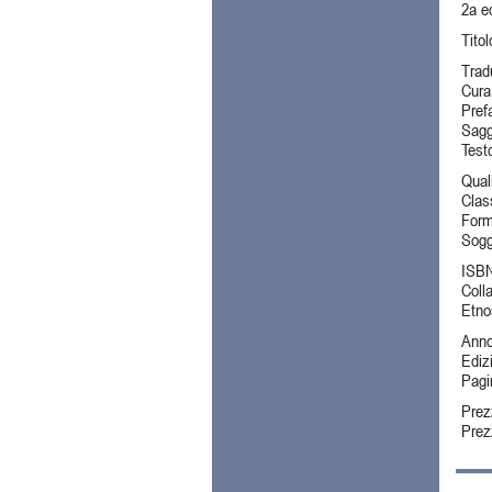
2a e
Titol
Trad
Cura
Pref
Sagg
Test
Qual
Clas
Form
Sogg
ISB
Coll
Etno
Ann
Ediz
Pagi
Prez
Pre