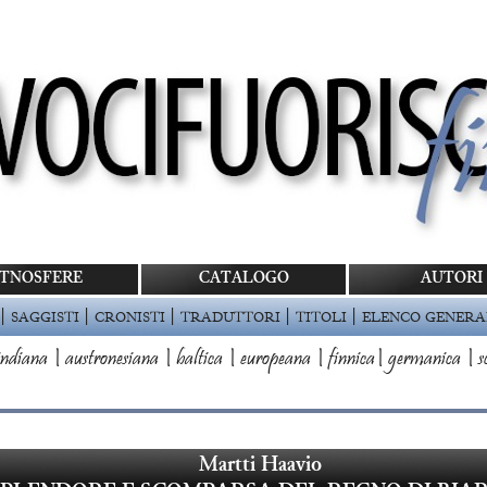
TNOSFERE
CATALOGO
AUTORI
|
|
|
|
|
SAGGISTI
CRONISTI
TRADUTTORI
TITOLI
ELENCO GENERA
ndiana
|
austronesiana
|
baltica
|
europeana
|
finnica
|
germanica
|
s
Martti Haavio