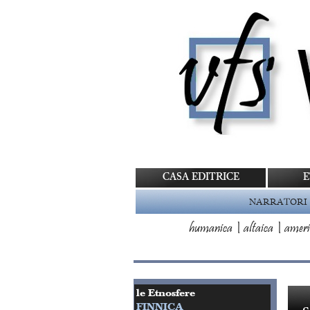
CASA EDITRICE
E
NARRATORI
humanica
|
altaica
|
ameri