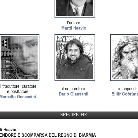
l'autore
Martti Haavio
il traduttore, curatore
il co-curatore
in appendi
e postfatore
Dario Giansanti
Eilífr Goðrún
Marcello Ganassini
SPECIFICHE
ti Haavio
ENDORE E SCOMPARSA DEL REGNO DI BIARMIA