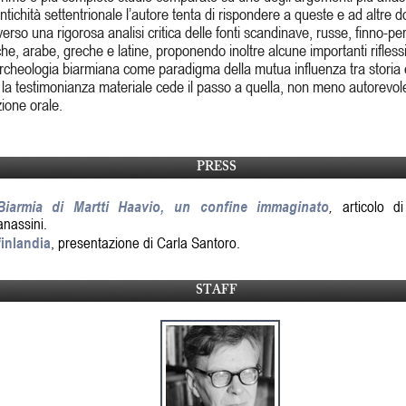
antichità settentrionale l’autore tenta di rispondere a queste e ad altre
verso una rigorosa analisi critica delle fonti scandinave, russe, finno-p
che, arabe, greche e latine, proponendo inoltre alcune importanti rifless
archeologia biarmiana come paradigma della mutua influenza tra storia e
la testimonianza materiale cede il passo a quella, non meno autorevole
zione orale.
PRESS
iarmia di Martti Haavio, un confine immaginato
,
articolo d
nassini.
finlandia
, presentazione di Carla Santoro.
STAFF