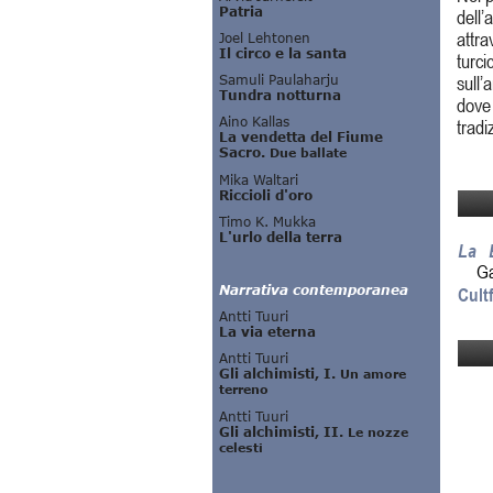
dell’
attra
turci
sull’
dove 
tradi
La B
Ga
Cult