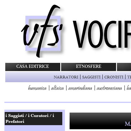
CASA EDITRICE
ETNOSFERE
|
|
|
NARRATORI
SAGGISTI
CRONISTI
T
humanica
|
altaica
|
amerindiana
|
austronesiana
|
ba
M