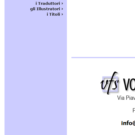
Via Piav
P