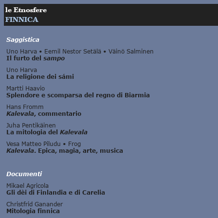
le Etnosfere
FINNICA
Saggistica
Uno Harva • Eemil Nestor Setälä • Väinö Salminen
Il furto del
sampo
Uno Harva
La religione dei sámi
Martti Haavio
Splendore e scomparsa del regno di Biarmia
Hans Fromm
Kalevala
, commentario
Juha Pentikäinen
La mitologia del
Kalevala
Vesa Matteo Piludu • Frog
Kalevala
. Epica, magia, arte, musica
Documenti
Mikael Agricola
Gli dèi di Finlandia e di Carelia
Christfrid Ganander
Mitologia finnica