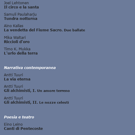
Joel Lehtonen
Il circo e la santa
Samuli Paulaharju
Tundra notturna
Aino Kallas
La vendetta del Fiume Sacro.
Due ballate
Mika Waltari
Riccioli d'oro
Timo K. Mukka
L'urlo della terra
Narrativa contemporanea
Antti Tuuri
La via eterna
Antti Tuuri
Gli alchimisti, I.
Un amore terreno
Antti Tuuri
Gli alchimisti, II.
Le nozze celesti
Poesia e teatro
Eino Leino
Canti di Pentecoste