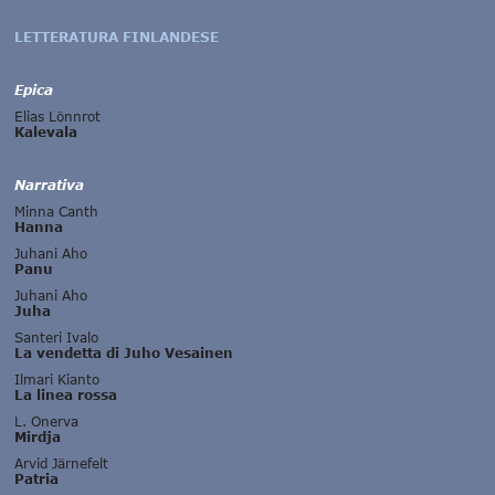
LETTERATURA FINLANDESE
Epica
Elias Lönnrot
Kalevala
Narrativa
Minna Canth
Hanna
Juhani Aho
Panu
Juhani Aho
Juha
Santeri Ivalo
La vendetta di Juho Vesainen
Ilmari Kianto
La linea rossa
L. Onerva
Mirdja
Arvid Järnefelt
Patria