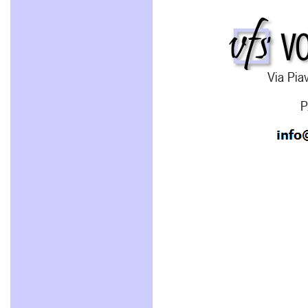
Via Piav
P