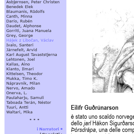
Eilífr Guðrúnarson
è stato uno scaldo norvege
dello
jarl
Hákon Sigurðarson
Þórsdrápa
, una delle com