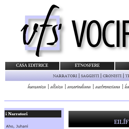
CASA EDITRICE
ETNOSFERE
|
|
|
NARRATORI
SAGGISTI
CRONISTI
T
humanica
|
altaica
|
amerindiana
|
austronesiana
|
ba
EILÍ