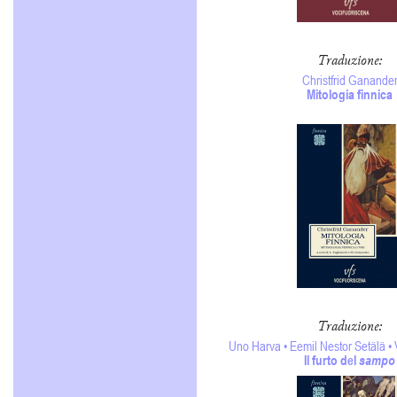
Traduzione
:
Christfrid Ganande
Mitologia finnica
Traduzione
:
Uno Harva • Eemil Nestor Setälä •
Il furto del
sampo