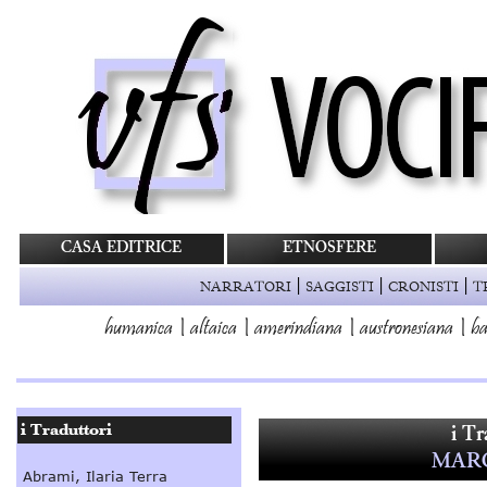
CASA EDITRICE
ETNOSFERE
|
|
|
NARRATORI
SAGGISTI
CRONISTI
T
humanica
|
altaica
|
amerindiana
|
austronesiana
|
ba
i Tr
MARC