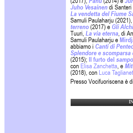
(2017),
Panu
(2014) e
Ju
Juho Vesainen
di Santeri
La vendetta del Fiume S
Samuli Paulaharju (2021), i
terreno
(2017) e
Gli Alchi
Tuuri,
La via eterna
, di An
Samuli Paulaharju e
Mirdj
abbiamo i
Canti di Pente
Splendore e scomparsa d
(2015);
Il furto del
samp
con
Elisa Zanchetta
, e
Mit
(2018), con
Luca Taglianet
Presso Vocifuoriscena è di
I