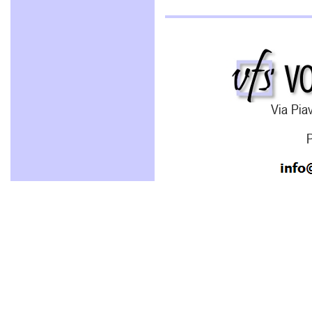
Via Piav
P