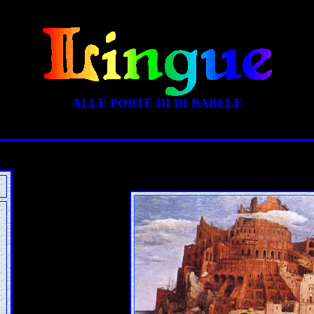
ALLE PORTE DI DI BABELE