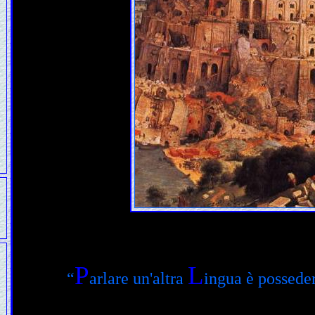
P
L
“
arlare un'altra
ingua è posseder