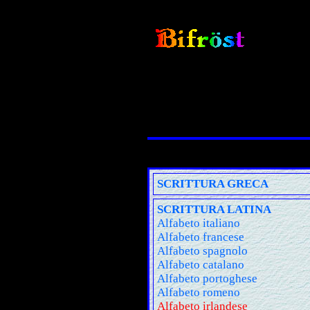
SCRITTURA GRECA
SCRITTURA LATINA
Alfabeto italiano
Alfabeto francese
Alfabeto spagnolo
Alfabeto catalano
Alfabeto portoghese
Alfabeto romeno
Alfabeto irlandese