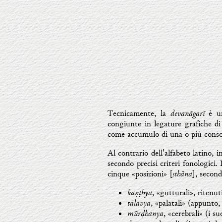
devanāgarī
Tecnicamente, la
è u
congiunte in legature grafiche di 
come accumulo di una o più conso
Al contrario dell'alfabeto latino, 
secondo precisi criteri fonologici.
sthāna
cinque «posizioni» [
], second
kaṇṭhya
, «gutturali», ritenuti
tālavya
, «palatali» (appunto, 
mūrḍhanya
, «cerebrali» (i su