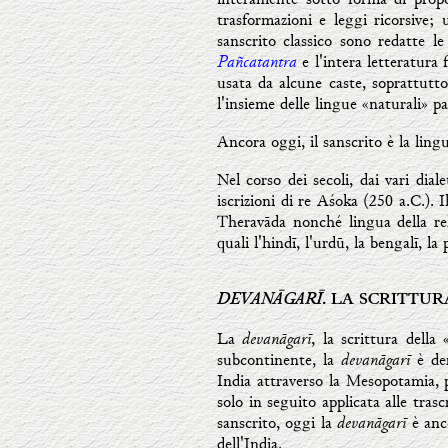
trasformazioni e leggi ricorsive;
sanscrito classico sono redatte l
Pañcatantra
e l'intera letteratura 
usata da alcune caste, soprattutt
l'insieme delle lingue «naturali» pa
Ancora oggi, il sanscrito è la ling
Nel corso dei secoli, dai vari dial
iscrizioni di re Aśoka (250 a.C.). I
Theravāda nonché lingua della reli
quali l'hindī, l'urdū, la bengalī, la
DEVANĀGARĪ
. LA SCRITTUR
devanāgarī
La
, la scrittura della
devanāgarī
subcontinente, la
è de
India attraverso la Mesopotamia, 
solo in seguito applicata alle trasc
devanāgarī
sanscrito, oggi la
è anc
dell'India.