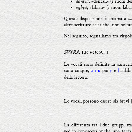
dantya
, «dentali» (i suoni den
oṣṭhya
, «labiali» (i suoni labia
v
Questa disposizione è chiamata
altre scritture asiatiche, non solta
Nel seguito, segnaliamo tra virgolet
SVARA
. LE VOCALI
Le vocali sono definite in sanscr
sono cinque,
più
e
sillab
a i u
ṛ
ḷ
della lettera:
Le vocali possono essere sia brevi 
La differenza tra i due gruppi sta
vedico conosceva anche una terza c