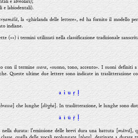
tali e alveolari);
li e labiodentali).
arṇamālā
, la «ghirlanda delle lettere», ed ha fornito il modello pe
nto indiane.
te («») i termini utilizzati nella classificazione tradizionale sanscrit
svara
ito con il termine
, «suono, tono, accento». I suoni definiti 
iche. Queste ultime due lettere sono indicate in traslitterazione 
a
i
u
ṛ
ḷ
hrasva
dīrgha
[
] che lunghe [
]. In traslitterazione, le lunghe sono di
ā
ī
ū
ṝ
ḹ
mātrā
 nella durata: l'emissione delle brevi dura una battuta [
], 
pluta
lasse, quella delle vocali prolungate [
], destinate a durare t