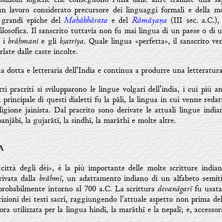
 un lavoro considerato precursore dei linguaggi formali e della 
Mahābhārata
Rāmāyaṇa
e grandi epiche del
e del
(III sec. a.C.),
filosofica. Il sanscrito tuttavia non fu mai lingua di un paese o di
brāhmani
kṣatriya
o i
e gli
. Quale lingua «perfetta», il sanscrito ven
rlate dalle caste incolte.
ua dotta e letteraria dell'India e continua a produrre una letteratur
etti pracriti si svilupparono le lingue volgari dell'india, i cui più 
l principale di questi dialetti fu la pāli, la lingua in cui venne red
gione jainista. Dal pracrito sono derivate le attuali lingue indian
 panjābī, la gujarātī, la sindhī, la marāthī e molte altre.
A
 «città degli dèi», è la più importante delle molte scritture indi
brāhmī
rivata dalla
, un adattamento indiano di un alfabeto semiti
devanāgarī
probabilmente intorno al 700 a.C. La scrittura
fu usat
rizioni dei testi sacri, raggiungendo l'attuale aspetto non prima del
ora utilizzata per la lingua hindī, la marāthī e la nepalī; e, accesso