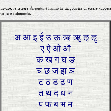
devanāgarī
urvate, le lettere
hanno la singolarità di essere «appe
ristica e fisionomia.
अ आ इ ई उ ऊ ऋ ॠ ऌ ॡ
ए ऐ ओ औ
क ख ग घ ङ
च छ ज झ ञ
ट ठ ड ढ ण
त थ द ध न
प फ ब भ म