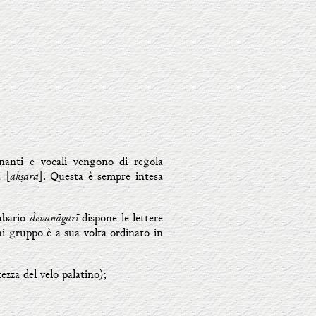
onanti e vocali vengono di regola
akṣara
a [
]. Questa è sempre intesa
devanāgarī
labario
dispone le lettere
gni gruppo è a sua volta ordinato in
tezza del velo palatino);