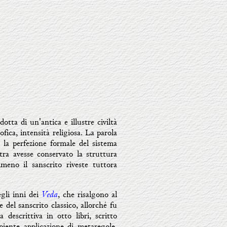
otta di un'antica e illustre civiltà
ofica, intensità religiosa. La parola
a la perfezione formale del sistema
tra avesse conservato la struttura
meno il sanscrito riveste tuttora
Veda
egli inni dei
, che risalgono al
e del sanscrito classico, allorché fu
a descrittiva in otto libri, scritto
iente applicazione di metaregole,