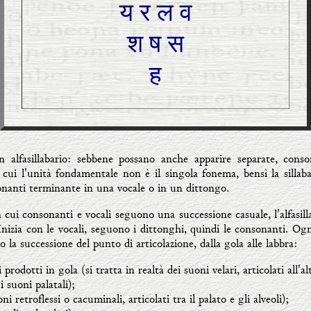
य र ल व
श ष स
ह
n alfasillabario: sebbene possano anche apparire separate, cons
cui l'unità fondamentale non è il singola fonema, bensì la sillab
nanti terminante in una vocale o in un dittongo.
in cui consonanti e vocali seguono una successione casuale, l'alfasil
 Inizia con le vocali, seguono i dittonghi, quindi le consonanti. O
o la successione del punto di articolazione, dalla gola alle labbra:
 prodotti in gola (si tratta in realtà dei suoni velari, articolati all'al
i suoni palatali);
oni retroflessi o cacuminali, articolati tra il palato e gli alveoli);