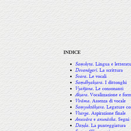
INDICE
Saṃskṛta
. Lingua e letterat
Devanāgarī
. La scrittura
Svara
. Le vocali
Saṃdhyakṣara
. I dittonghi
Vyañjana
. Le consonanti
Akṣara
. Vocalizzazione e form
Virāma
. Assenza di vocale
Saṃyuktākṣara
. Legature c
Visarga
. Aspirazione finale
Anusvāra
anunāsika
e
. Segni 
Daṇḍa
. La punteggiatura