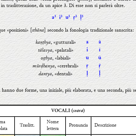
in traslitterazione, da un apice 3. Di esse non si parlerà oltre.
a³
i³
u³
ṛ³
ḷ³
sthāna
ue «posizioni» [
] secondo la fonologia tradizionale sanscrita:
kaṇṭhya
, «gutturali»
a
ā
tālavya
, «palatali»
i
ī
oṣṭhya
, «labiali»
u
ū
mūrḍhanya
, «cerebrali»
ṛ
ṝ
dantya
, «dentali»
ḷ
ḹ
li hanno due forme, una iniziale, più elaborata, e una seconda, più se
svara
VOCALI (
)
rma
Nome
Traslitt.
Pronuncia
Descrizione
olata
lettera