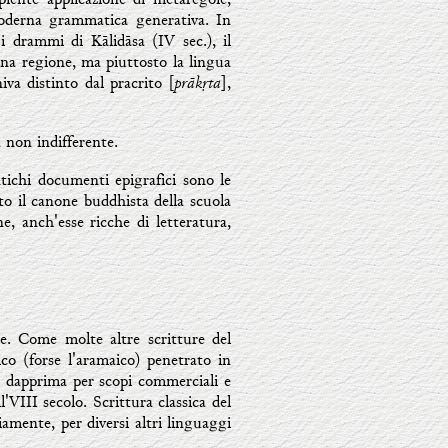
moderna grammatica generativa. In
 i drammi di Kālidāsa (IV sec.), il
 una regione, ma piuttosto la lingua
prākṛta
iva distinto dal pracrito [
],
a non indifferente.
antichi documenti epigrafici sono le
atto il canone buddhista della scuola
e, anch'esse ricche di letteratura,
ane. Come molte altre scritture del
co (forse l'aramaico) penetrato in
a dapprima per scopi commerciali e
l'VIII secolo. Scrittura classica del
riamente, per diversi altri linguaggi