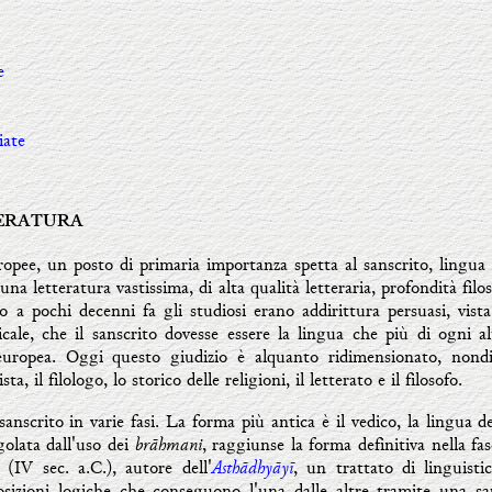
e
iate
TERATURA
opee, un posto di primaria importanza spetta al sanscrito, lingua d
na letteratura vastissima, di alta qualità letteraria, profondità filos
o a pochi decenni fa gli studiosi erano addirittura persuasi, vist
cale, che il sanscrito dovesse essere la lingua che più di ogni al
doeuropea. Oggi questo giudizio è alquanto ridimensionato, nondi
a, il filologo, lo storico delle religioni, il letterato e il filosofo.
 sanscrito in varie fasi. La forma più antica è il vedico, la lingua d
brāhmani
golata dall'uso dei
, raggiunse la forma definitiva nella fas
Asthādhyāyī
(IV sec. a.C.), autore dell'
, un trattato di linguistic
sizioni logiche che conseguono l'una dalle altre tramite una sap