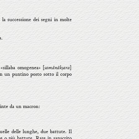
r la successione dei segni in molte
a.
samānākṣara
a «sillaba omogenea» [
]
con un puntino posto sotto il corpo
stinte da un macron:
quelle delle lunghe, due battute. Il
re o più battute. Rare in sanscrito