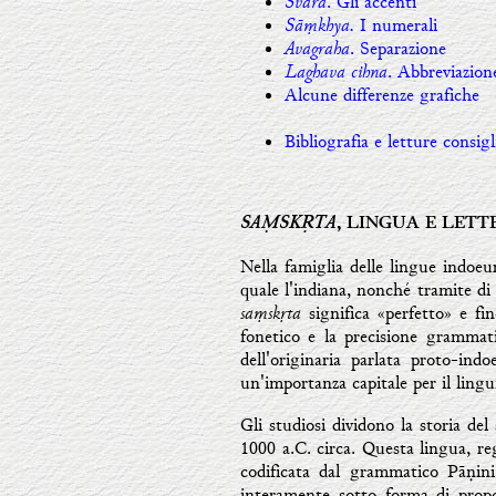
Svara
. Gli accenti
Sāṃkhya.
I numerali
Avagraha
. Separazione
Laghava cihna
. Abbreviazion
Alcune differenze grafiche
Bibliografia e letture consigl
SAṂSKṚTA
, LINGUA E LET
Nella famiglia delle lingue indoeur
quale l'indiana, nonché tramite di u
saṃskṛta
significa «perfetto» e fin
fonetico e la precisione grammati
dell'originaria parlata proto-in
un'importanza capitale per il linguist
Gli studiosi dividono la storia del
1000 a.C. circa. Questa lingua, re
codificata dal grammatico Pāṇini 
interamente sotto forma di propo