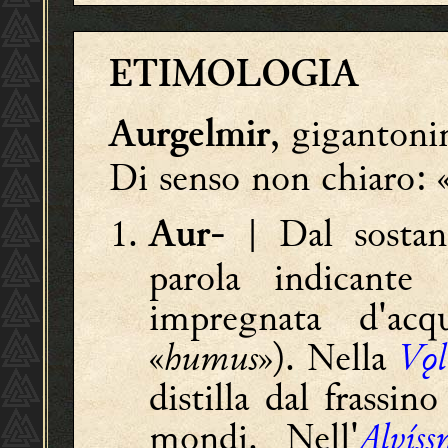
ETIMOLOGIA
, giganton
Aurgelmir
Di senso non chiaro: «a
| Dal sostan
Aur-
parola indicante 
impregnata d'ac
«
humus
»). Nella
Vǫl
distilla dal frassin
mondi. Nell'
Alvíss