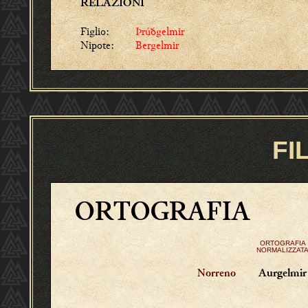
RELAZIONI
Figlio:
Þrúðgelmir
Nipote:
Bergelmir
FI
ORTOGRAFIA
ORTOGRAFIA
NORMALIZZAT
Aurgelmir
Norreno