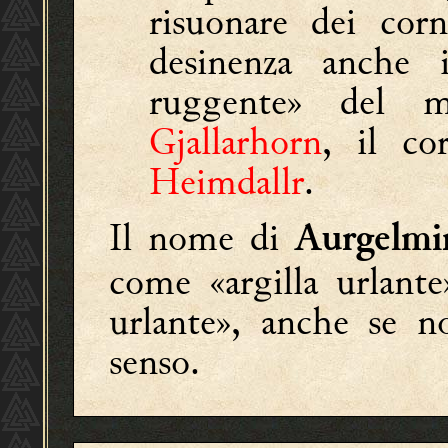
risuonare dei cor
desinenza anche
ruggente» del 
Gjallarhorn
, il co
Heimdallr
.
Il nome di
Aurgelmi
come «argilla urlante
urlante», anche se n
senso.