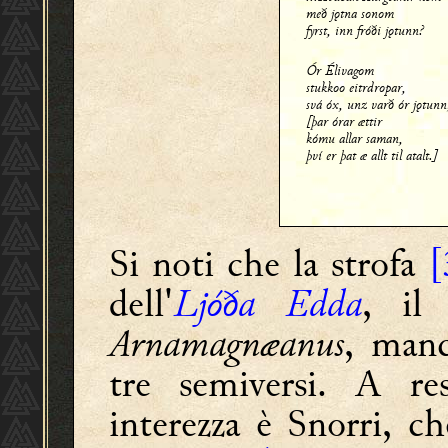
með jǫtna sonom
fyrst, inn fróði jǫtunn?
Ór Élivagom
stukkoo eitrdropar,
svá óx, unz varð ór jǫtunn
[þar órar ættir
kómu allar saman,
því er þat æ allt til atalt.]
Si noti che la strofa
[
dell'
Ljóða Edda
, i
Arnamagnæanus
, manc
tre semiversi. A res
interezza è Snorri, ch