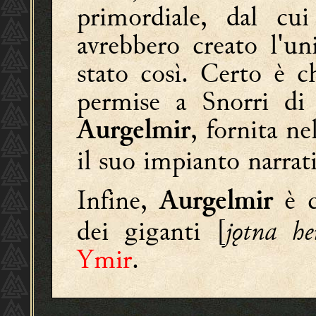
primordiale, dal cu
avrebbero creato l'u
stato così. Certo è ch
permise a Snorri di 
, fornita n
Aurgelmir
il suo impianto narrat
Infine,
è c
Aurgelmir
dei giganti [
jǫtna hei
Ymir
.