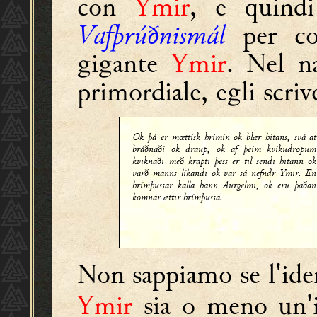
con
Ymir
, e quindi 
Vafþrúðnismál
per cos
gigante
Ymir
. Nel na
primordiale, egli scriv
Ok þá er mœttisk hrímin ok blær hitans, svá at
bráðnaði ok draup, ok af þeim kvikudropum
kviknaði með krapti þess er til sendi hitann ok
varð manns líkandi ok var sá nefndr Ymir. En
hrímþussar kalla hann Aurgelmi, ok eru þaðan
komnar ættir hrímþussa.
Non sappiamo se l'ide
Ymir
sia o meno un'in