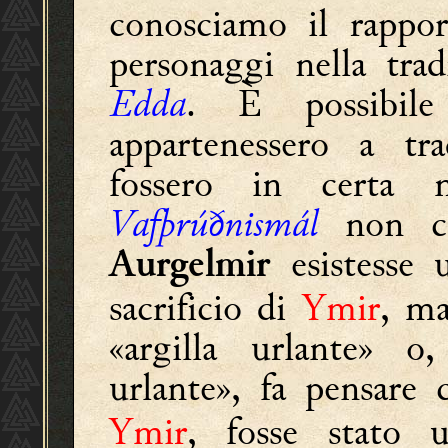
conosciamo il rappor
personaggi nella tra
Edda
. È possibil
appartenessero a tr
fossero in certa mi
Vafþrúðnismál
non ci
esistesse 
Aurgelmir
sacrificio di
Ymir
, ma
«argilla urlante» o,
urlante», fa pensare
Ymir
, fosse stato 