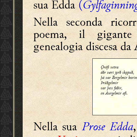
sua Edda
(
Gylfaginni
Nella seconda ricor
poema, il gigan
genealogia discesa da
Ǫrófi vetra
áðr væri jǫrð skǫpuð,
þá var Bergelmir bori
Þrúðgelmir
var þess faðir,
en Aurgelmir afi.
Nella sua
Prose Edda