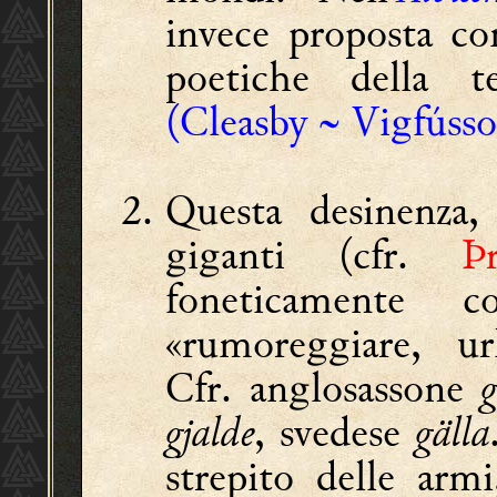
invece proposta c
poetiche della t
(Cleasby ~ Vigfúss
Questa desinenza,
giganti (cfr.
Þ
foneticamente
«rumoreggiare, url
Cfr. anglosassone
g
gjalde
, svedese
gälla
strepito delle armi