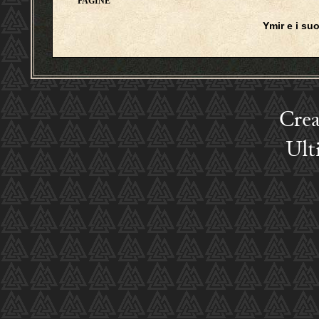
PAGINE
Ymir e i suoi
Crea
Ult