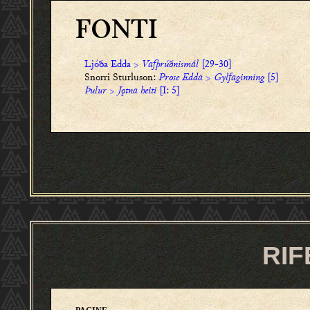
FONTI
Ljóða Edda
>
Vafþrúðnismál
[29-30]
Snorri Sturluson:
Prose Edda
>
Gylfaginning
[5]
Þulur
>
Jǫtna heiti
[I: 5]
RIF