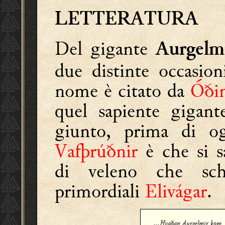
LETTERATURA
Del gigante
Aurgelm
due distinte occasion
nome è citato da
Óði
quel sapiente gigant
giunto, prima di og
Vafþrúðnir
è che si s
di veleno che sch
primordiali
Elivágar
.
...Hvaðan Aurgelmir kom