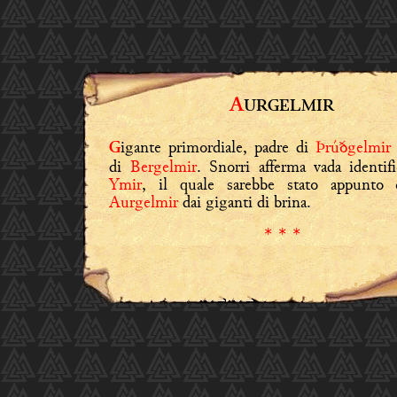
A
URGELMIR
igante primordiale, padre di
Þrúðgelmir
G
di
Bergelmir
. Snorri afferma vada identif
Ymir
, il quale sarebbe stato appunto 
Aurgelmir
dai giganti di brina.
* * *