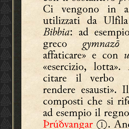
Ci vengono in ai
utilizzati da Ulfil
Bibbia
: ad esempi
greco
gymnazō
«
affaticare» e con
u
«esercizio, lotta»
citare il verbo 
rendere esausti». I
composti che si rif
ad esempio il regn
Þrúðvangar
①. Anch