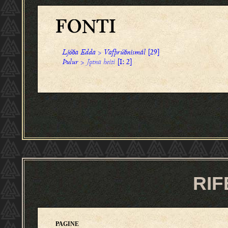
FONTI
Ljóða Edda
>
Vafþrúðnismál
[29]
Þulur
>
Jǫtna heiti
[I: 2]
RIF
PAGINE