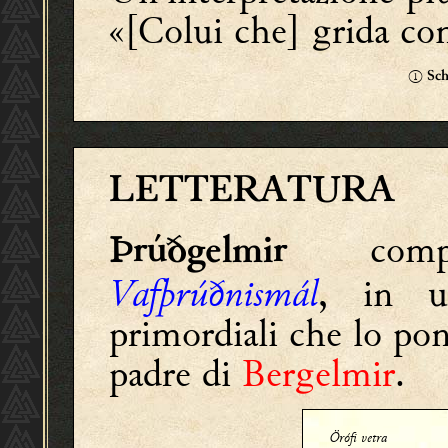
«[Colui che] grida con
①
Sch
LETTERATURA
com
Þrúðgelmir
Vafþrúðnismál
, in u
primordiali che lo pon
padre di
Bergelmir
.
Örófi vetra