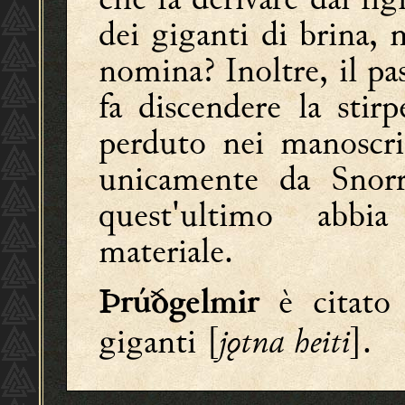
dei giganti di brina, 
nomina? Inoltre, il p
fa discendere la stir
perduto nei manoscrit
unicamente da Snorri
quest'ultimo abbia
materiale.
è citato
Þrúðgelmir
giganti [
jǫtna heiti
].