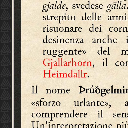
gjalde
, svedese
gälla
strepito delle armi
risuonare dei cor
desinenza anche
ruggente» del 
Gjallarhorn
, il co
Heimdallr
.
Il nome
Þrúðgelm
«sforzo urlante»
comprendere il sen
Un'interpretazione pi