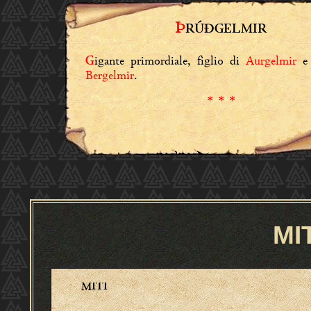
Þ
RÚÐGELMIR
igante primordiale, figlio di
Aurgelmir
e 
G
Bergelmir
.
* * *
MI
MITI