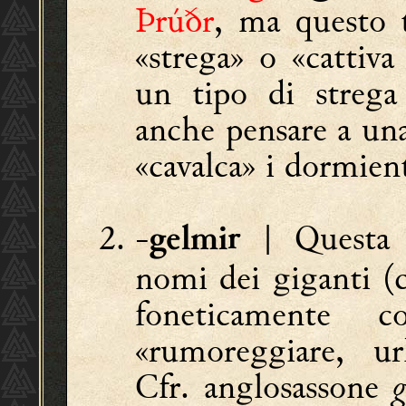
Þrúðr
, ma questo t
«strega» o «cattiv
un tipo di strega
anche pensare a una
«cavalca» i dormient
-
| Questa d
gelmir
nomi dei giganti (
foneticamente
«rumoreggiare, url
Cfr. anglosassone
g