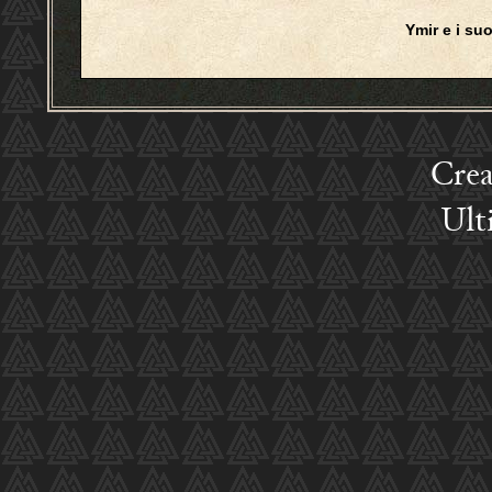
Ymir e i suoi
Crea
Ult