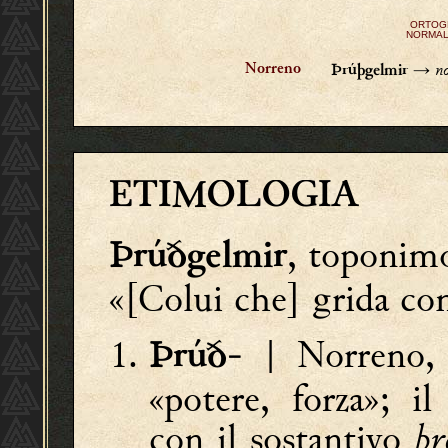
ORTOG
NORMAL
n
→
Norreno
Þrúþgelmir
ETIMOLOGIA
, toponim
Þrúðgelmir
«[Colui che] grida con
| Norreno, 
Þrúð-
«potere, forza»; i
con il sostantivo
þr