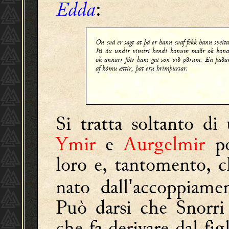
Edda
:
On svá er sagt at þá er hann svaf fekk hann sveita
Þá óx undir vinstri hendi honum maðr ok kona
ok annarr fótr hans gat son við ǫðrum. En þaða
af kómu ættir, þat eru hrímþursar.
Si tratta soltanto di
Ymir
e
Aurgelmir
po
loro e, tantomento, 
nato dall'accoppiam
Può darsi che Snorri 
che fa derivare dal fig