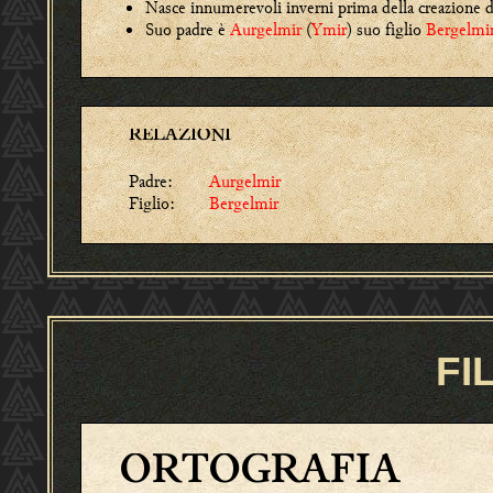
Nasce innumerevoli inverni prima della creazione de
Suo padre è
Aurgelmir
(
Ymir
) suo figlio
Bergelmi
RELAZIONI
Padre:
Aurgelmir
Figlio:
Bergelmir
FI
ORTOGRAFIA