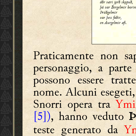
áðr væri jǫrð skǫpuð,
þá var Bergelmir bori
Þrúðgelmir
var þess faðir,
en Aurgelmir afi.
Praticamente non sap
personaggio, a parte
possono essere tratt
nome. Alcuni esegeti, 
Snorri opera tra
Ymi
[5])
, hanno veduto
Þ
teste generato da
Ym