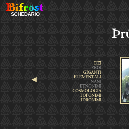
SCHEDARIO
Þr
◄