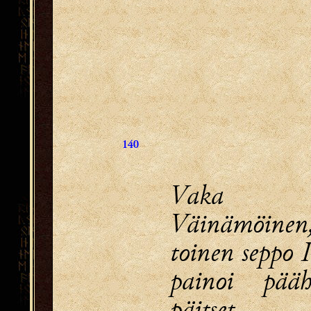
140
Vaka 
Väinämöinen
toinen seppo 
painoi pää
päitset,