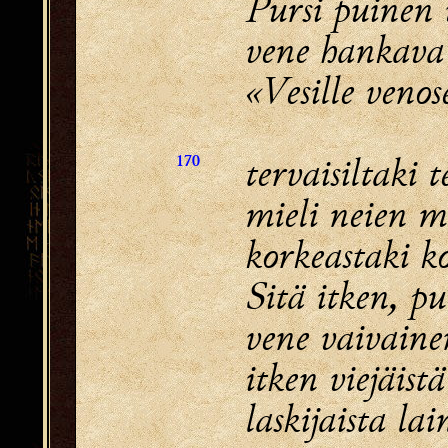
Pursi puinen 
vene hankava 
«Vesille venos
tervaisiltaki t
170
mieli neien m
korkeastaki ko
Sitä itken, pu
vene vaivaine
itken viejäistä
laskijaista lai