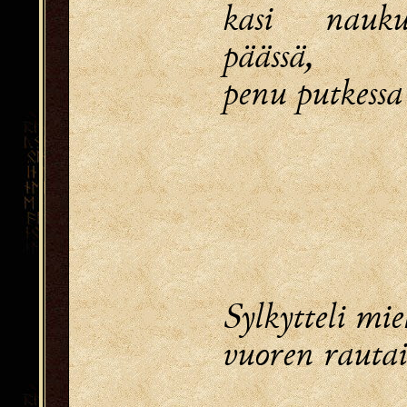
kasi nauk
päässä,
penu putkessa
Sylkytteli mi
vuoren rautai