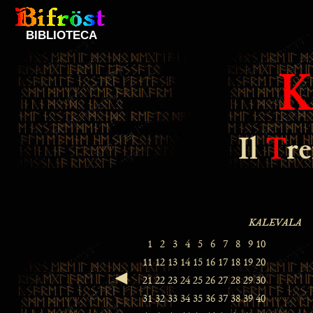
BIBLIOTECA
Il
T
r
◄