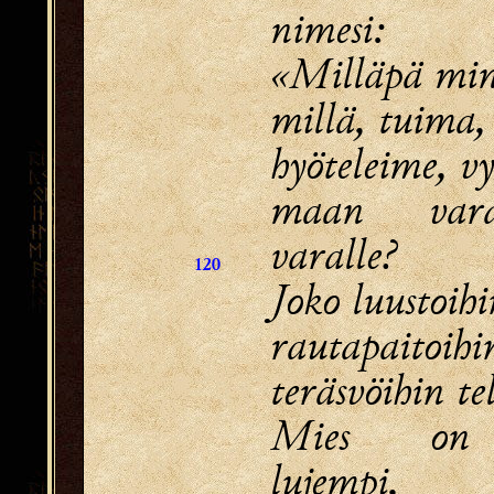
nimesi:
«Milläpä min
millä, tuima,
hyöteleime, v
maan vara
varalle?
120
Joko luustoih
rautapaitoihi
teräsvöihin te
Mies on l
lujempi,