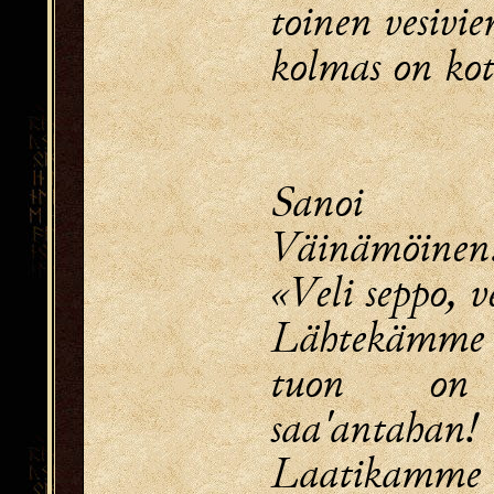
toinen vesivie
kolmas on ko
Sanoi
Väinämöinen
«Veli seppo, v
Lähtekämme 
tuon on
saa'antahan!
Laatikamme l