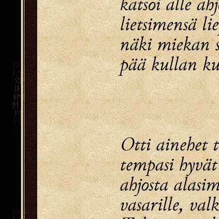
katsoi alle ah
lietsimensä lie
näki miekan s
pää kullan ku
Otti ainehet t
tempasi hyvät
ahjosta alasim
vasarille, val