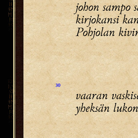
johon sampo s
kirjokansi ka
Pohjolan kivi
30
vaaran vaskise
yheksän lukon