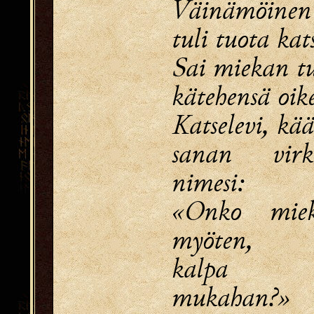
Väinämöinen
tuli tuota ka
Sai miekan tu
kätehensä oik
Katselevi, kää
sanan virk
nimesi:
«Onko miek
myöten,
kalpa k
mukahan?»