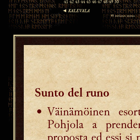
Sunto del runo
Väinämöinen esor
Pohjola a prende
proposta ed essi si