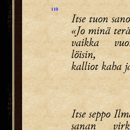
110
Itse tuon sano
«Jo minä terä
vaikka vuo
löisin,
kalliot kaha j
Itse seppo Il
sanan virk