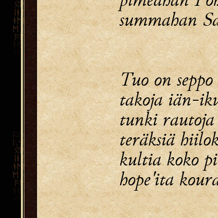
summahan Sa
Tuo on seppo
takoja iän-ik
tunki rautoja
teräksiä hiilo
kultia koko pi
hope'ita koura