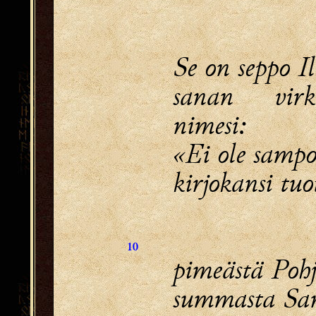
Se on seppo I
sanan virk
nimesi:
«Ei ole sampo
kirjokansi tu
10
pimeästä Pohj
summasta Sar