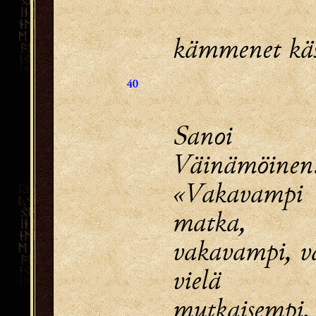
kämmenet käs
40
Sanoi
Väinämöinen
«Vakavamp
matka,
vakavampi, v
vielä 
mutkaisempi.