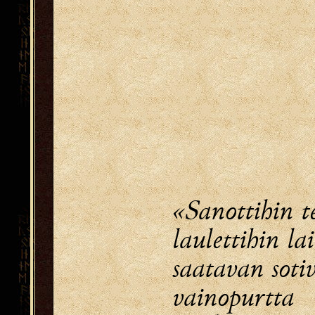
«Sanottihin te
laulettihin lai
saatavan soti
vainopurtta