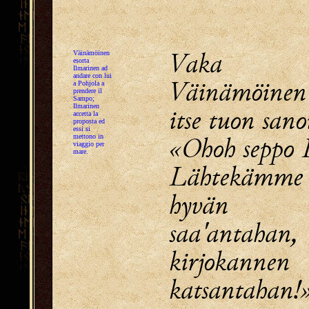
Vaka 
Väinämöinen
esorta
Ilmarinen ad
andare con lui
Väinämöinen
a Pohjola a
prendere il
Sampo;
Ilmarinen
itse tuon sano
accetta la
proposta ed
essi si
«Ohoh seppo 
mettono in
viaggio per
mare.
Lähtekämme 
hyvän 
saa'antahan,
kirjokannen
katsantahan!