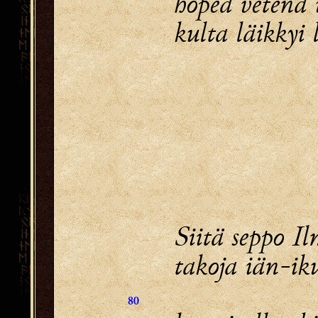
hopea vetenä 
kulta läikkyi 
Siitä seppo I
takoja iän-ik
80