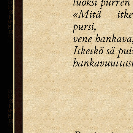
luoksi purren
«Mitä itke
pursi,
vene hankava,
Itketkö sä pui
hankavuuttasi