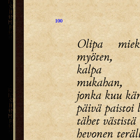
100
Olipa miek
myöten,
kalpa k
mukahan,
jonka kuu käre
päivä paistoi 
tähet västistä 
hevonen teräl