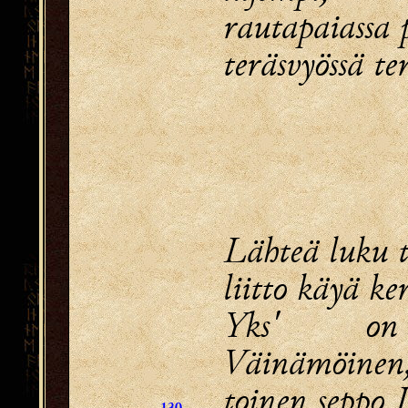
rautapaiassa 
teräsvyössä t
Lähteä luku t
liitto käyä ke
Yks' o
Väinämöinen
toinen seppo 