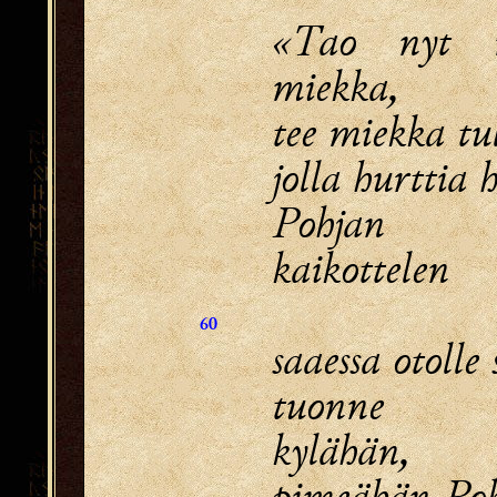
«Tao nyt m
miekka,
tee miekka tu
jolla hurttia 
Pohjan
kaikottelen
60
saaessa otoll
tuonne k
kylähän,
pimeähän Poh