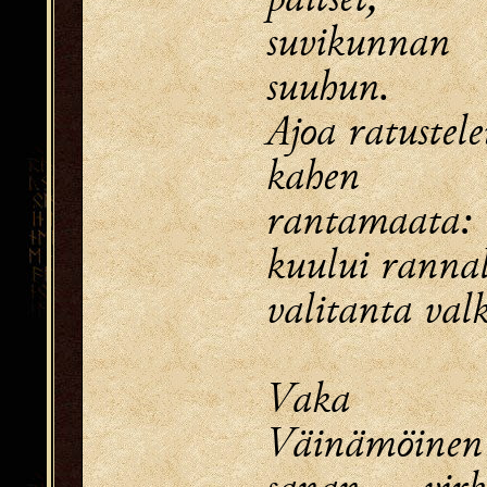
suvikunna
suuhun.
Ajoa ratustele
kahen 
rantamaata:
kuului rannal
valitanta val
Vaka 
Väinämöinen
sanan virk