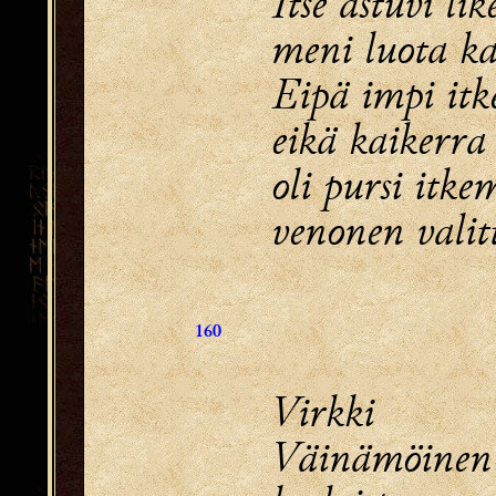
Itse astuvi l
meni luota k
Eipä impi it
eikä kaikerra
oli pursi itke
venonen valit
160
Virkki
Väinämöinen