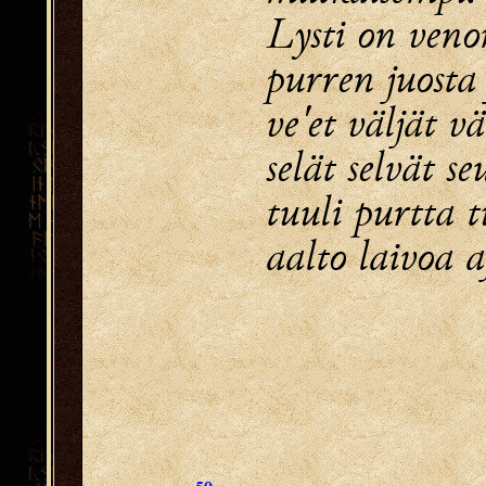
Lysti on venon
purren juosta 
ve'et väljät vä
selät selvät se
tuuli purtta t
aalto laivoa a