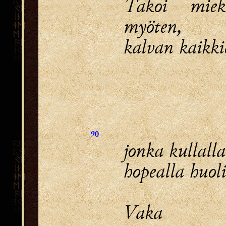
Takoi miek
myöten,
kalvan kaikk
90
jonka kullalla
hopealla huoli
Vaka 