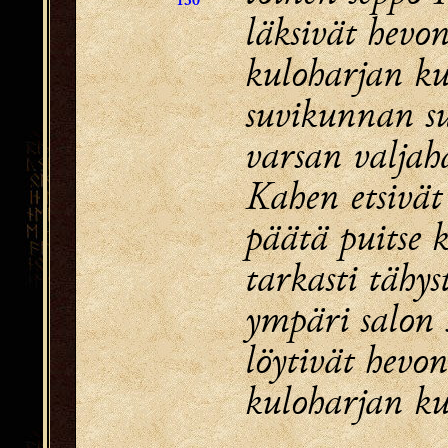
130
läksivät hevo
kuloharjan ku
suvikunnan sui
varsan valjaha
Kahen etsivät 
päätä puitse k
tarkasti tähys
ympäri salon 
löytivät hevon
kuloharjan ku