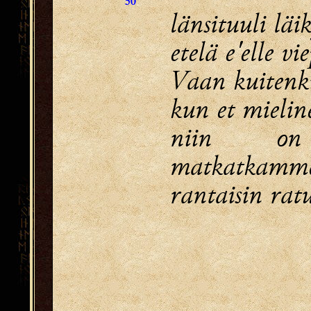
50
länsituuli läik
etelä e'elle vie
Vaan kuitenki
kun et mielin
niin on
matkatkamm
rantaisin rat