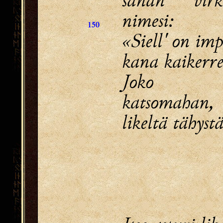
nimesi:
150
«Siell' on imp
kana kaikerr
Joko 
katsomahan,
likeltä tähys