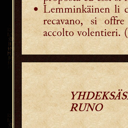
Lemminkäinen li ch
recavano, si offr
accolto volentieri
. 
YHDEKSÄS
RUNO