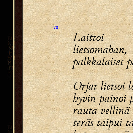
70
Laitto
lietsomahan,
palkkalaiset
Orjat lietsoi l
hyvin painoi p
rauta vellinä 
teräs taipui 