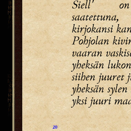
Siell' o
saatettuna,
kirjokansi ka
Pohjolan kiv
vaaran vaskis
yheksän lukon 
siihen juuret 
yheksän sylen
yksi juuri m
20