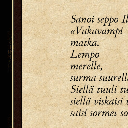
Sanoi seppo I
«Vakavamp
matka.
Lempo m
merelle,
surma suurelle
Siellä tuuli tu
siellä viskaisi
saisi sormet s