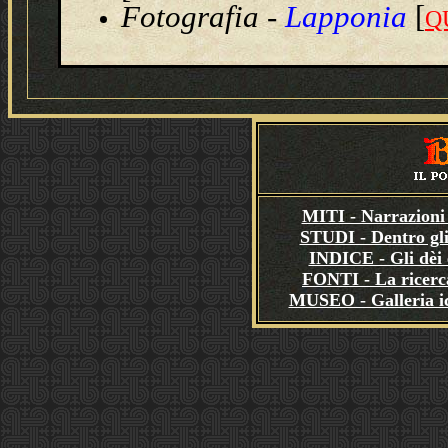
Fotografia
-
Lapponia
[
Q
MITI - Narrazioni 
STUDI - Dentro gli
INDICE - Gli dèi e
FONTI - La ricerca
MUSEO - Galleria i