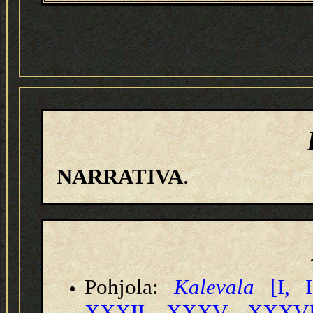
NARRATIVA
.
Pohjola:
Kalevala
[I, I
XXXII, XXXV, XXXVII