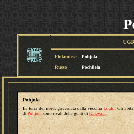
P
UGR
Finlandese
Pohjola
Russo
Pochŭela
Pohjola
La terra del nord, governata dalla vecchia
Louhi
. Gli abita
di
Pohjola
sono rivali delle genti di
Kalevala
.