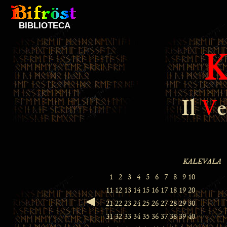
BIBLIOTECA
Il
V
e
◄