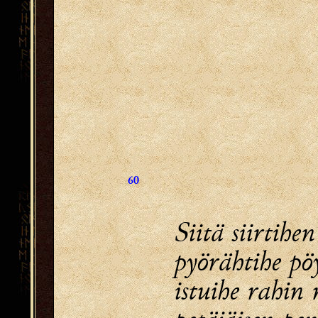
60
Siitä siirtih
pyörähtihe p
istuihe rahin