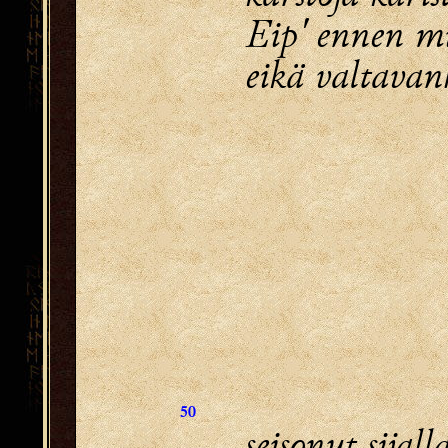
Eip' ennen m
eikä valtava
50
seisonut sijalla