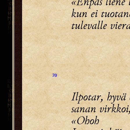
«Enpäs liene 
kun ei tuotan
tulevalle vier
70
Ilpotar, hyvä
sanan virkkoi
«Ohoh