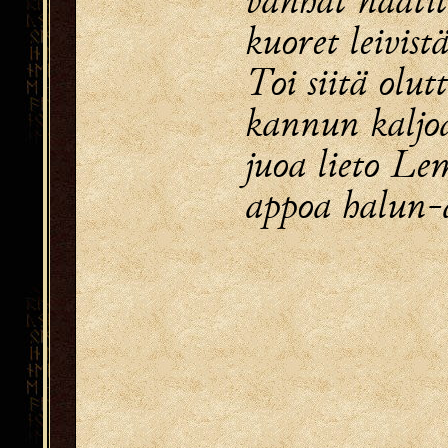
kuoret leivistä
Toi siitä olut
kannun kaljo
juoa lieto Le
appoa halun-a