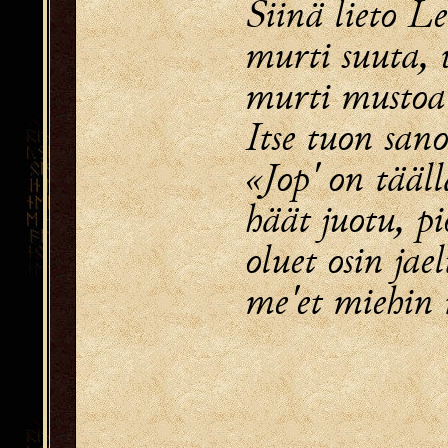
Siinä lieto 
murti suuta, 
murti mustoa
Itse tuon sano
«Jop' on tääll
häät juotu, pio
oluet osin jael
me'et miehin 