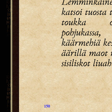
Lemminkäinen
katsoi tuosta 
toukka 
pohjukassa,
käärmehiä kes
äärillä maot 
sisiliskot liuah
150