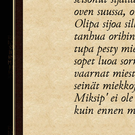
oven suussa, o
Olipa sijoa sil
tanhua orihin
tupa pesty mie
sopet luoa sor
vaarnat miest
seinät miekkoj
Miksip' ei ole
kuin ennen mi