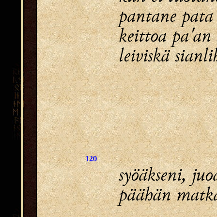
pantane pata 
keittoa pa'an 
leiviskä sianli
120
syöäkseni, juo
päähän matka