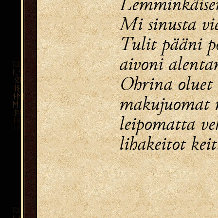
Lemminkäise
Mi sinusta vi
Tulit pääni 
aivoni alent
Ohrina oluet 
makujuomat 
leipomatta ve
lihakeitot kei