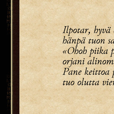
Ilpotar, hyvä
hänpä tuon sa
«Ohoh piika 
orjani alinom
Pane keittoa 
tuo olutta vie