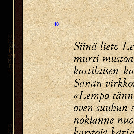
40
Siinä lieto 
murti mustoa
kattilaisen-ka
Sanan virkkoi
«Lempo tänne
oven suuhun 
nokianne nu
karstoja kari