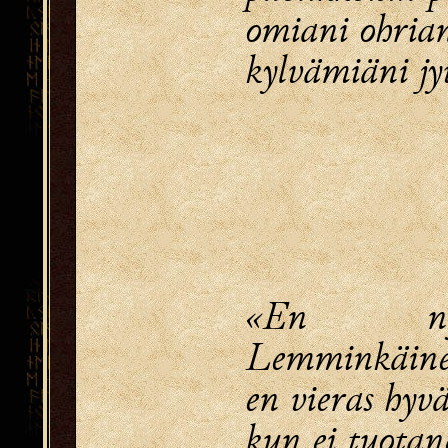
omiani ohrian
kylvämiäni jy
«En ny
Lemminkäine
en vieras hyv
kun ei tuotan