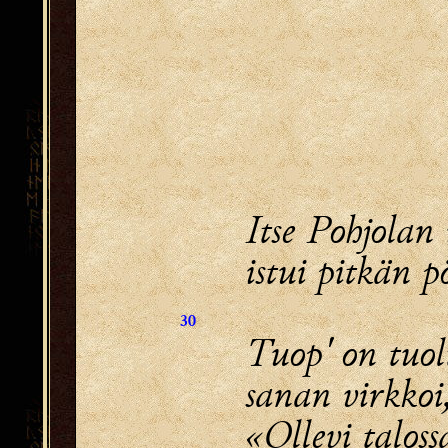
Itse Pohjolan 
istui pitkän p
30
Tuop' on tuol
sanan virkkoi
«Ollevi taloss