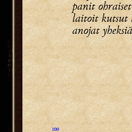
panit ohraiset
laitoit kutsut
anojat yheksi
100