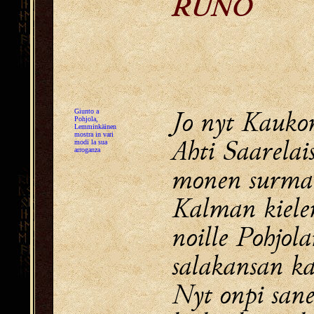
RUNO
Jo nyt Kaukon
Giunto a
Pohjola,
Lemminkäinen
mostra in vari
Ahti Saarelai
modi la sua
arroganza
monen surman
Kalman kiele
noille Pohjola
salakansan ka
Nyt onpi sane