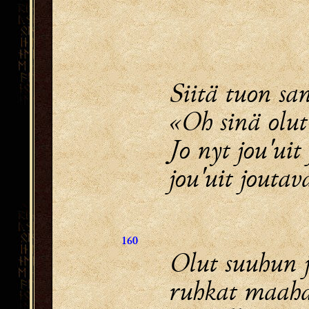
Siitä tuon san
«Oh sinä olut
Jo nyt jou'uit
jou'uit joutava
160
Olut suuhun 
ruhkat maaha