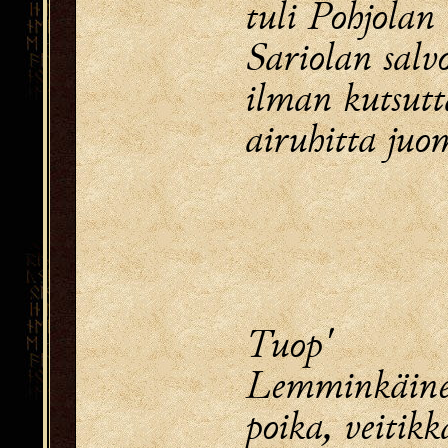
tuli Pohjolan 
Sariolan salvo
ilman kutsutt
airuhitta juo
Tuop' 
Lemminkäine
poika, veitikk