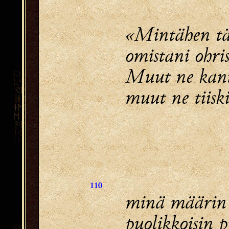
«Mintähen t
omistani ohri
Muut ne kanto
muut ne tiiski
110
minä määrin 
puolikkoisin 