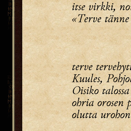
itse virkki, n
«Terve tänne 
terve tervehytt
Kuules, Pohjo
Oisiko talossa
ohria orosen 
olutta urohon