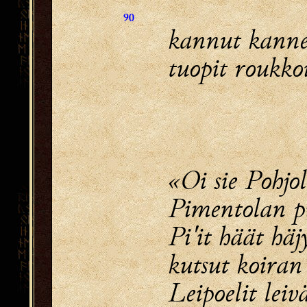
90
kannut kanne
tuopit roukkoi
«Oi sie Pohjo
Pimentolan p
Pi'it häät häj
kutsut koiran
Leipoelit leiv