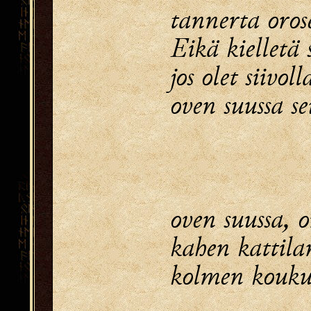
tannerta oros
Eikä kielletä 
jos olet siivol
oven suussa se
oven suussa, o
kahen kattilan
kolmen koukun