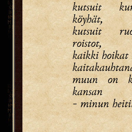
kutsuit kur
köyhät,
kutsuit ruo
roistot,
kaikki hoikat
kaitakauhtana
muun on ku
kansan
- minun heiti