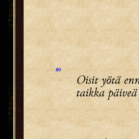
80
Oisit yötä en
taikka päiveä 