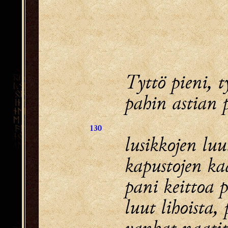
Tyttö pieni, t
pahin astian p
130
lusikkojen luu
kapustojen ka
pani keittoa 
luut lihoista, 
vanhat naatit