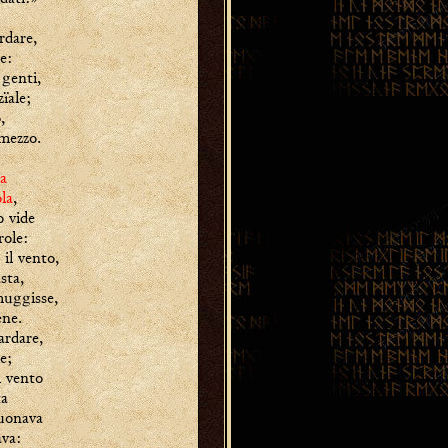
rdare,
e:
genti,
ïale;
,
mezzo.
a
ola
,
o vide
role:
 il vento,
sta,
muggisse,
ene.
ardare,
e;
l vento
ta
uonava
ava: