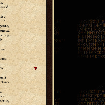
a,
zava!
iso,
nte?
gente,
ronchi,
ermogli,
le.
nero
dace,
;
ro
:
zurri
ettare».
za
mone:
ortile,