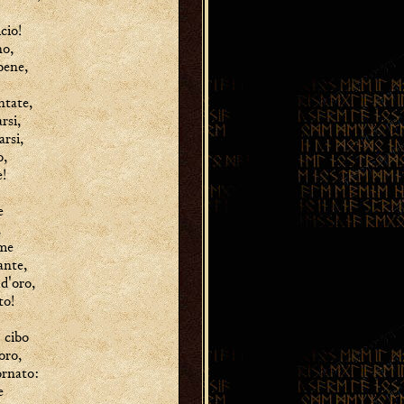
cio!
no,
bene,
ntate,
rsi,
arsi,
o,
e!
e
,
ome
ante,
 d'oro,
to!
l cibo
oro,
ornato:
e