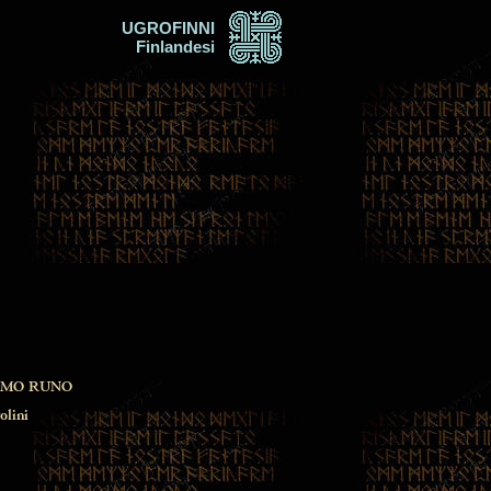
UGROFINNI
Finlandesi
IMO RUNO
olini