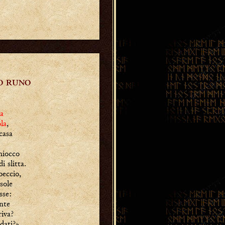
O RUNO
a
ola
,
casa
hiocco
i slitta.
beccio,
 sole
sse:
nte
riva?
dati?»