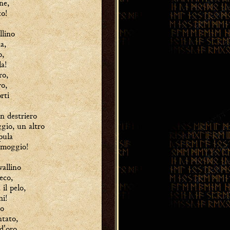
ne,
to!
llino
a,
o,
la!
ro,
ro,
rti
n destriero
gio, un altro
pula
o moggio!
vallino
heco,
il pelo,
hi!
no
ntato,
d'oro,