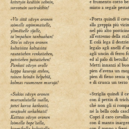
keitetyin kesäisin vehnin,
e frumento cotto be
survotuin suvirukihin!
misto a segale pesta
«Vie siitä vävyn oronen
«Porta quindi il cava
soimelle sopimmaiselle,
alla greppia più vicin
ylimäiselle sijalle,
nel più alto posticin
ta'impahan tanhuahan!
all'estremo della stal
Sito'os vävyn oronen
E colà lega il destrie
kultaisista koltsasista
legalo agli anelli d'o
rautaisehen renkaisehen,
agli uncin di ferro fo
patvisehen patsaisehen!
ed al palo di betulla!
Pankosi vävyn orolle
Metti innanzi al buo
kappa kauroja etehen,
pien d'avena un mog
toinen heinän helpehiä,
pien di fieno senza s
kolmas ruumenen muruja!
e di crusca un terz
«Sukios vävyn oronen
«Striglia quindi il ca
mursunluisella sualla,
con il pettin di tric
jottei karva katkeaisi,
ché non gli si rompa 
sorajouhi sorkahtaisi!
né la bella coda casc
Kattaos vävyn oronen
Copri il caro cavalli
loimella hope'isella,
con il manto inarge
kuomikolla kultaisella,
con il panno a fregi 