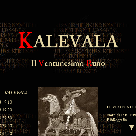
K
ALEVALA
Il
V
entunesimo
R
uno
IL VENTUNES
Note di P.E. Pav
Bibliografia
▼