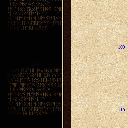
100
110