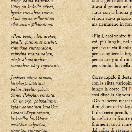
vävyn kansa kartanolle.
la sua gente alla dim
Vävy on keskellä väkeä,
Stava il genero nel 
hyvän rahvahan raossa,
stava con la buona 
ei ole varsin eellimäisnä
ei non stava proprio
eikä aivan jälkimäisnä.
ma nemmeno in fond
«Pois, pojat, ulos, urohot,
«Figli, eroi venite fu
pihalle, pitimmät miehet,
voi, più lunghi, nel c
rinnuksia riistamahan,
per levare via il colla
rahkehia raastamahan,
per isciogliere le brig
aisoja alentamahan,
per calare giù il tim
tuomahan vävy tupahan!»
per condur lui nella 
Juoksevi vävyn oronen,
Corse rapido il destr
kirjokorja kiiättävi
con la slitta variopin
pitkin appelan pihoa.
lungo la corte. Di
P
Sanoi Pohjolan emäntä:
così disse la signora:
«Oi sie orja, palkkalainen,
«Oh tu servo mercen
kylän kaunoinen kasakka!
il migliore del villag
Ottaos vävyn oronen,
Il destriero prendi, s
lasketellos laukkiotsa
lo stellato in fronte 
vaskisista valjahista,
finimenti tutti rame
tinaisista rinnuksista,
dal collar di stagno 