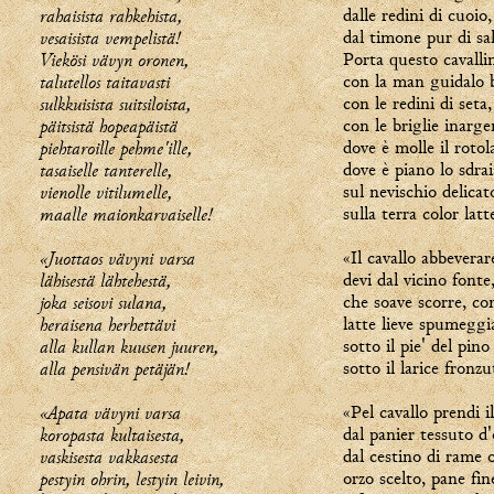
rahaisista rahkehista,
dalle redini di cuoio,
vesaisista vempelistä!
dal timone pur di sal
Viekösi vävyn oronen,
Porta questo cavalli
talutellos taitavasti
con la man guidalo 
sulkkuisista suitsiloista,
con le redini di seta,
päitsistä hopeapäistä
con le briglie inarge
piehtaroille pehme'ille,
dove è molle il rotola
tasaiselle tanterelle,
dove è piano lo sdrai
vienolle vitilumelle,
sul nevischio delicat
maalle maionkarvaiselle!
sulla terra color latt
«Juottaos vävyni varsa
«Il cavallo abbeverar
lähisestä lähtehestä,
devi dal vicino fonte
joka seisovi sulana,
che soave scorre, c
heraisena herhettävi
latte lieve spumeggi
alla kullan kuusen juuren,
sotto il pie' del pino
alla pensivän petäjän!
sotto il larice fronzu
«Apata vävyni varsa
«Pel cavallo prendi i
koropasta kultaisesta,
dal panier tessuto d'
vaskisesta vakkasesta
dal cestino di rame 
pestyin ohrin, lestyin leivin,
orzo scelto, pane fin