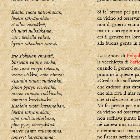
Kaaloi tuota katsomahan,
Si fe' presso per gua
likeltä tähyämähän:
da vicino ad osservar
ei ollut sotaväkeä;
non di guerra erano 
oli suuri sulhaiskansa,
ma un corteggio nuz
vävy keskellä väkeä,
era il genero fra loro
hyvän rahvahan raossa.
alla buona gente in 
Itse Pohjolan emäntä,
La signora di
Pohjol
Sariolan vaimo vanha,
la vecchietta di
Sari
kun tunsi vävyn tulevan,
quando il genero su
sanan virkkoi, noin nimesi:
pronunziò queste pa
«Luulin tuulen tuulevaksi,
«Credei che soffiasse
pinon pystyn viereväksi,
che cadesse una cata
meren rannan roikkivaksi,
che alla riva il mar 
someren karehtivaksi.
che stridessero le ar
Kaaloin tuota katsomahan,
Mi fei presso per gu
likeltä tähyämähän;
da vicino ad osservar
eipä tuuli tuullutkana,
non soffiava punto i
pino pysty vierrytkänä,
né cadeva una catas
meren ranta rauennunna,
e nemmeno il mar t
someret karehtinunna:
né l'arena scricchiol