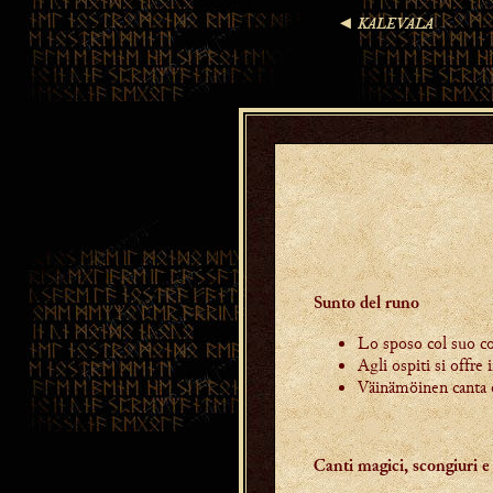
Sunto del runo
Lo sposo col suo co
Agli ospiti si offre
Väinämöinen canta e 
Canti magici, scongiuri e