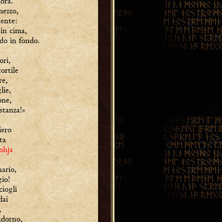
ora.
mezzo,
gente:
 in cima,
o in fondo.
ori,
ortile
re,
lie,
one,
stanza!»
iero
ta
ohja
ario,
gio!
ciogli
dai
,
adorno,