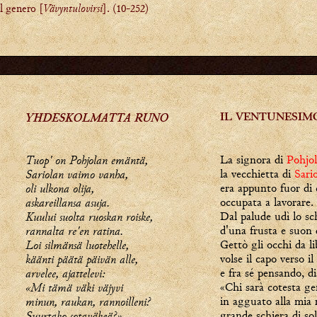
l genero [
Vävyntulovirsi
].
(10-252)
YHDESKOLMATTA RUNO
IL VENTUNESIM
Tuop' on Pohjolan emäntä,
La signora di
Pohjol
Sariolan vaimo vanha,
la vecchietta di
Sari
oli ulkona olija,
era appunto fuor di 
askareillansa asuja.
occupata a lavorare.
Kuului suolta ruoskan roiske,
Dal palude udì lo sc
rannalta re'en ratina.
d'una frusta e suon d
Loi silmänsä luotehelle,
Gettò gli occhi da li
käänti päätä päivän alle,
volse il capo verso il
arvelee, ajattelevi:
e fra sé pensando, di
«Mi tämä väki väjyvi
«Chi sarà cotesta ge
minun, raukan, rannoilleni?
in agguato alla mia 
Suurtako sotaväkeä?»
grande schiera di sol