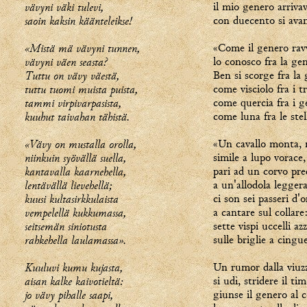
vävyni väki tulevi,
il mio genero arrivav
saoin kaksin käänteleikse!
con duecento si avan
«Mistä mä vävyni tunnen,
«Come il genero ravv
vävyni väen seasta?
lo conosco fra la ge
Tuttu on vävy väestä,
Ben si scorge fra la 
tuttu tuomi muista puista,
come visciolo fra i t
tammi virpivarpasista,
come quercia fra i g
kuuhut taivahan tähistä.
come luna fra le stel
«Vävy on mustalla orolla,
«Un cavallo monta, 
niinkuin syövällä suella,
simile a lupo vorace,
kantavalla kaarnehella,
pari ad un corvo pre
lentävällä lievehellä;
a un'allodola leggera
kuusi kultasirkkulaista
ci son sei passeri d'o
vempelellä kukkumassa,
a cantare sul collare
seitsemän siniotusta
sette vispi uccelli az
rahkehella laulamassa».
sulle briglie a cingu
Kuuluvi kumu kujasta,
Un rumor dalla viuz
aisan kalke kaivotieltä:
si udì, stridere il ti
jo vävy pihalle saapi,
giunse il genero al c