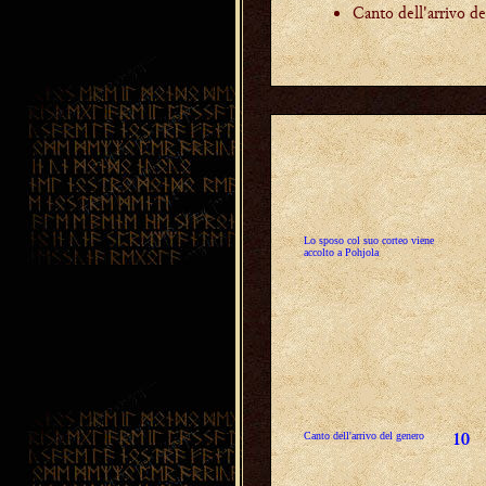
Canto dell'arrivo de
Lo sposo col suo corteo viene
accolto a Pohjola
Canto dell'arrivo del genero
10