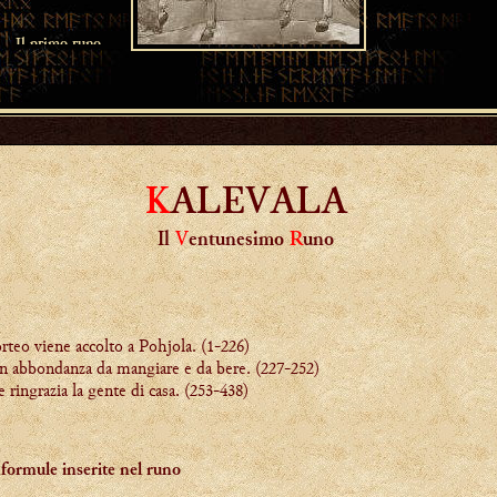
K
ALEVALA
Il
V
entunesimo
R
uno
rteo viene accolto a Pohjola.
(1-226)
 in abbondanza da mangiare e da bere.
(227-252)
ringrazia la gente di casa.
(253-438)
 formule inserite nel runo