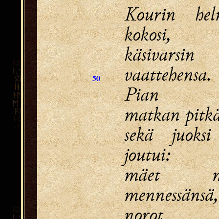
Kourin hel
kokosi,
käsivarsin
vaattehensa.
50
Pian ju
matkan pitk
sekä juoksi
joutui:
mäet mä
mennessänsä,
norot no