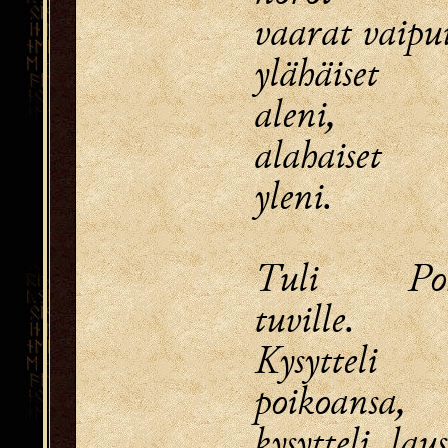
vaarat vaipui
ylähäiset
aleni,
alahaiset
yleni.
Tuli Poh
tuville.
Kysytteli
poikoansa,
kysytteli, laus