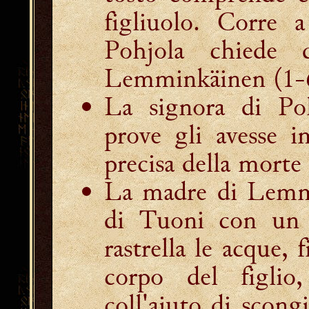
figliuolo. Corre 
Pohjola chiede 
Lemminkäinen
(1-
La signora di Poh
prove gli avesse i
precisa della mort
La madre di Lemmi
di Tuoni con un l
rastrella le acque, 
corpo del figlio
coll'aiuto di scongi