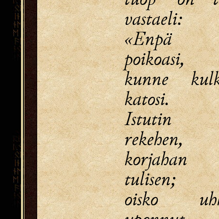
vastaeli:
«Enpä 
poikoasi,
kunne kul
katosi.
Istutin 
rekehen,
korjahan 
tulisen;
oisko uh
uponnut,