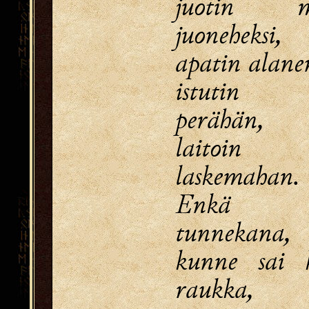
juotin m
juoneheksi,
apatin alane
istutin 
perähän,
laitoin k
laskemahan.
Enkä t
tunnekana,
kunne sai k
raukka,