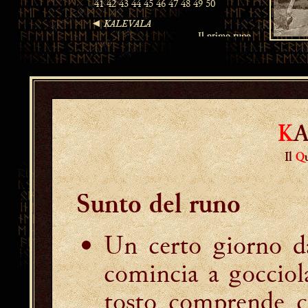
K
Il
Q
Sunto del runo
Un certo giorno d
comincia a gocciol
tosto comprende c