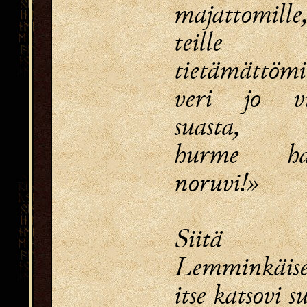
majattomille
teille
tietämättömil
veri jo vu
suasta,
hurme har
noruvi!»
Siitä 
Lemminkäis
itse katsovi s