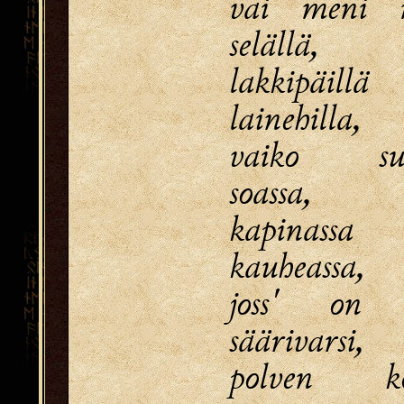
vai meni 
selällä,
lakkipäillä
lainehilla,
vaiko suu
soassa,
kapinassa
kauheassa,
joss' on 
säärivarsi,
polven ko