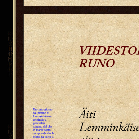
VIIDESTO
RUNO
Äiti l
Un certo giorno
dal pettine di
Lemminkäinen
comincia a
Lemminkäis
gocciolare
sangue, dal che
la madre tosto
comprende che la
morte ha colto il