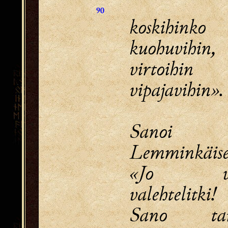
90
koskihinko
kuohuvihin,
virtoihin
vipajavihin».
Sanoi 
Lemminkäise
«Jo va
valehtelitki!
Sano tar