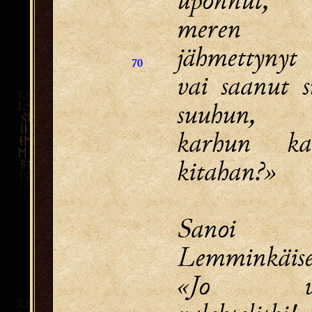
meren jä
jähmettynyt
70
vai saanut s
suuhun,
karhun ka
kitahan?»
Sanoi 
Lemminkäise
«Jo va