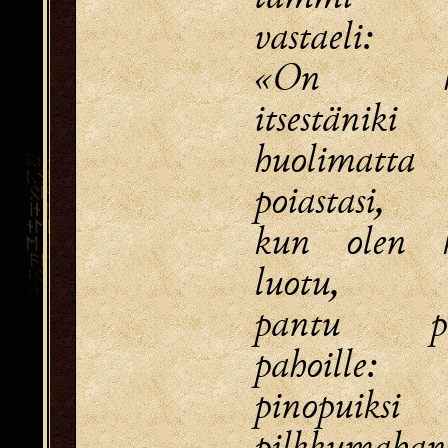
vastaeli:
«On hu
itsestäniki
huolimatta
poiastasi,
kun olen ko
luotu,
pantu päi
pahoille:
pinopuiksi
pilkkumahan