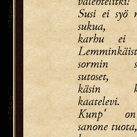
valehtelitki!
Susi ei syö
sukua,
karhu ei 
Lemminkäist
sormin so
sutoset,
käsin ka
kaatelevi.
Kunp' o
sanone tuota