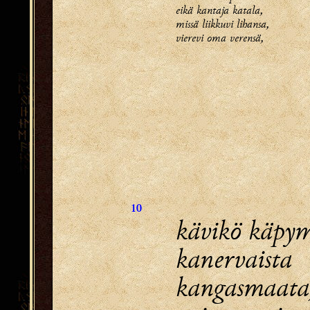
eikä kantaja katala,
missä liikkuvi lihansa,
vierevi oma verensä,
10
kävikö käpy
kanervaista
kangasmaata