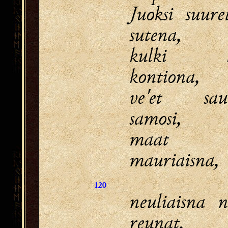
Juoksi suure
sutena,
kulki ko
kontiona,
ve'et sau
samosi,
maat kä
mauriaisna,
120
neuliaisna 
reunat,