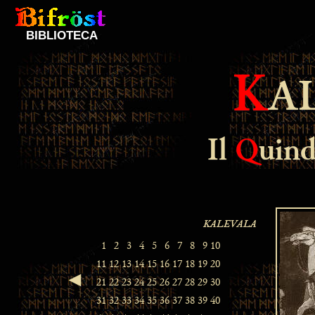
BIBLIOTECA
K
A
Il
Q
uin
◄