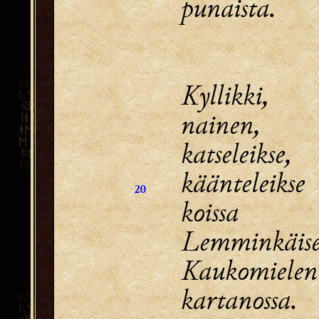
punaista.
Kyllikki, 
nainen,
katseleikse,
käänteleikse
20
koissa l
Lemminkäise
Kaukomielen
kartanossa.