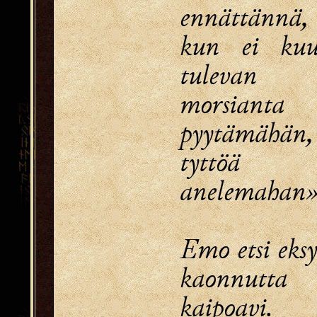
ennättännä,
kun ei kuu
tulevan
morsianta
pyytämähän,
tyttöä
anelemahan»
Emo etsi eksy
kaonnutta
kaipoavi.