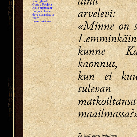
aina ko
suo figliuolo.
Corre a Pohjola
arvelevi:
e alla signora di
Pohjola chiede
dove sia andato a
finire
«Minne on s
Lemminkäinen
Lemminkäin
kunne Ka
kaonnut,
kun ei kuu
tulevan
matkoiltansa
maailmassa?
Ei tieä emo poloinen