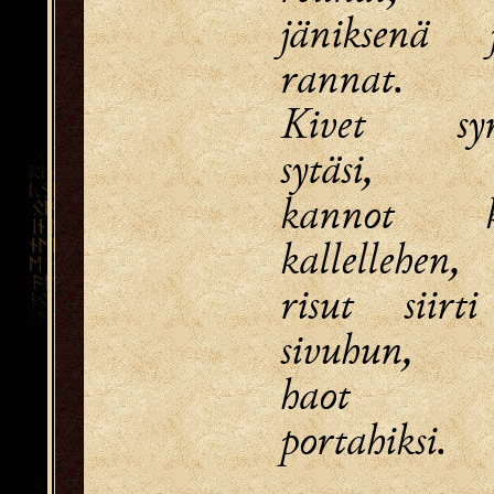
jäniksenä j
rannat.
Kivet syr
sytäsi,
kannot k
kallellehen,
risut siirt
sivuhun,
haot p
portahiksi.