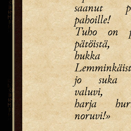
saanut päi
pahoille!
Tuho on p
pätöistä,
hukka l
Lemminkäist
jo suka 
valuvi,
harja hur
noruvi!»