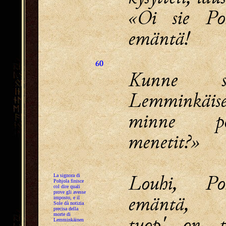
«Oi sie Poh
emäntä!
60
Kunne sa
Lemminkäise
minne po
menetit?»
Louhi, Poh
La signora di
Pohjola finisce
col dire quali
prove gli avesse
emäntä,
imposto, e il
Sole dà notizia
precisa della
morte di
tuop' on t
Lemminkäinen