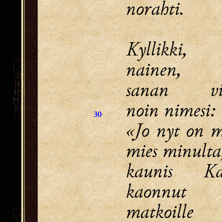
norahti.
Kyllikki, 
nainen,
sanan vir
noin nimesi:
30
«Jo nyt on 
mies minulta
kaunis Ka
kaonnut
matkoille