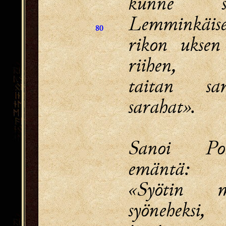
kunne sa
Lemminkäise
80
rikon uksen
riihen,
taitan sa
sarahat».
Sanoi Poh
emäntä:
«Syötin m
syöneheksi,