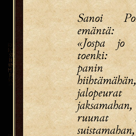
Sanoi Poh
emäntä:
«Jospa jo 
toenki:
panin hi
hiihtämähän
jalopeurat
jaksamahan,
ruunat s
suistamahan,