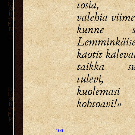
tosia,
valehia viime
kunne sa
Lemminkäise
kaotit kaleva
taikka su
tulevi,
kuolemasi
kohtoavi!»
100