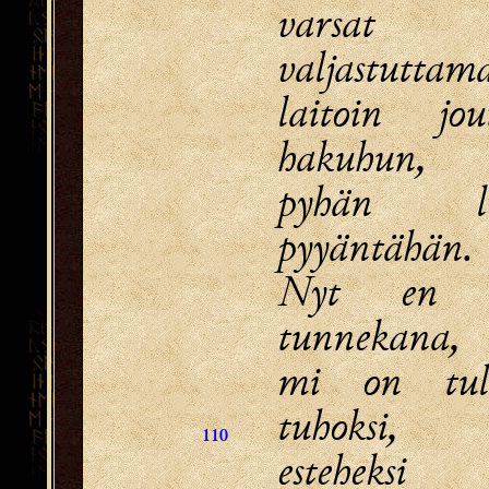
varsat
valjastuttam
laitoin jou
hakuhun,
pyhän li
pyyäntähän.
Nyt en t
tunnekana,
mi on tul
tuhoksi,
110
esteheksi