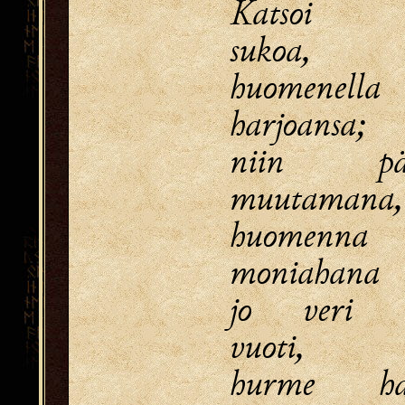
Katsoi il
sukoa,
huomenella
harjoansa;
niin päi
muutamana,
huomenna
moniahana
jo veri s
vuoti,
hurme har