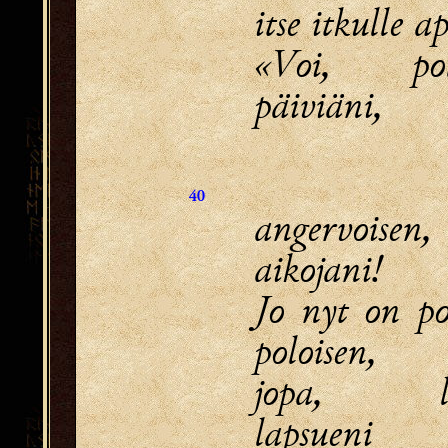
itse itkulle a
«Voi, polo
päiviäni,
40
angervoisen,
aikojani!
Jo nyt on po
poloisen,
jopa, la
lapsueni