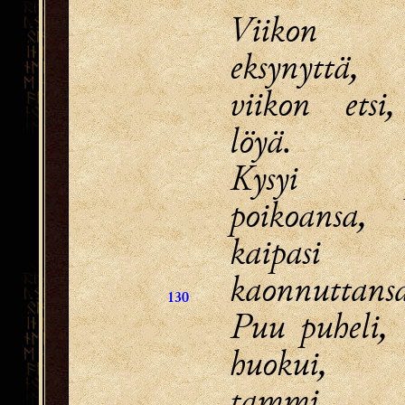
Viikon 
eksynyttä,
viikon etsi
löyä.
Kysyi pu
poikoansa,
kaipasi
kaonnuttansa
130
Puu puheli,
huokui,
tammi ta