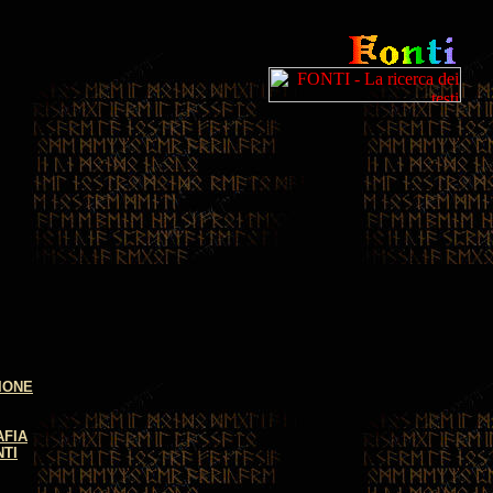
IONE
AFIA
NTI