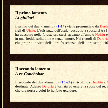
Il primo lamento
Ai giullari
Il primo dei
due «lamenti»
(
1-14
)
viene pronunciato da
Derd
figli di
Uisliu
. L'esistenza dell'esule, costretto a spostarsi tr
ha trascorso nelle foreste scozzesi
accanto all'amato
Noísiu
e
in una fredda solitudine e senza amore. Nei ricordi di
Derdri
che proprio in virtù della loro freschezza, della loro semplicit
Il secondo lamento
A re Conchobar
Il secondo dei
due «lamenti»
(
15-24
)
è rivolto da
Derdriu
a
destinata. Adesso
Derdriu
è tornata ad essere la sposa del re
che ora porta a colui lo ha fatto uccidere.