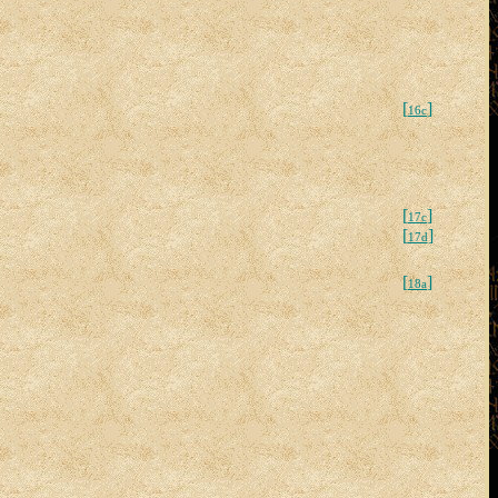
[
]
16c
[
]
17c
[
]
17d
[
]
18a