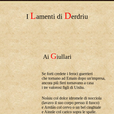
L
D
I
amenti di
erdriu
G
A
i
iullari
Se forti credete i feroci guerrieri
che tornano ad Emain dopo un'impresa,
ancora più fieri tornavano a casa
i tre valorosi figli di Uisliu.
Noísiu col dolce idromele di nocciola
(lavavo il suo corpo presso il fuoco)
e Arrdán col cervo o un bel cinghiale
e Ainnle col carico sopra le spalle.