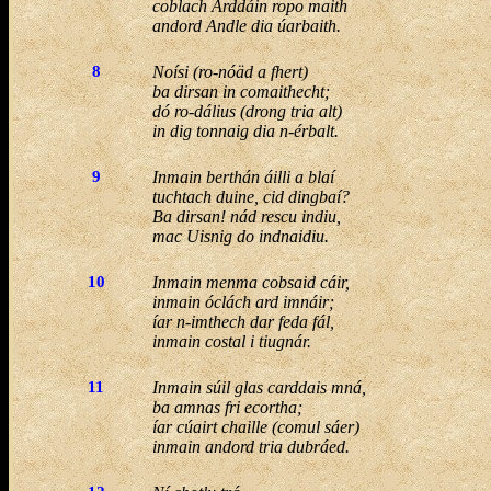
coblach Arddáin ropo maith
andord Andle dia úarbaith.
8
Noísi (ro-nóäd a fhert)
ba dirsan in comaithecht;
dó ro-dálius (drong tria alt)
in dig tonnaig dia n-érbalt.
9
Inmain berthán áilli a blaí
tuchtach duine, cid dingbaí?
Ba dirsan! nád rescu indiu,
mac Uisnig do indnaidiu.
10
Inmain menma cobsaid cáir,
inmain óclách ard imnáir;
íar n-imthech dar feda fál,
inmain costal i tiugnár.
11
Inmain súil glas carddais mná,
ba amnas fri ecortha;
íar cúairt chaille (comul sáer)
inmain andord tria dubráed.