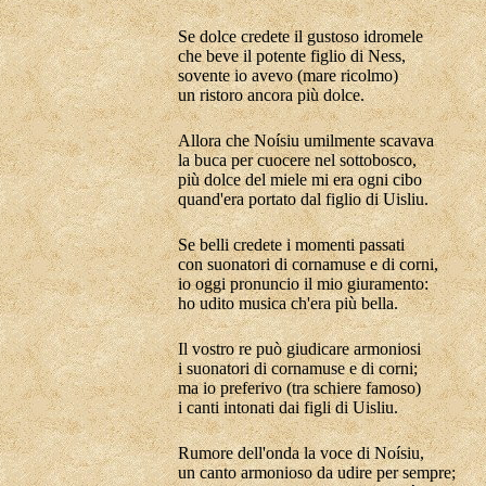
Se dolce credete il gustoso idromele
che beve il potente figlio di Ness,
sovente io avevo (mare ricolmo)
un ristoro ancora più dolce.
Allora che Noísiu umilmente scavava
la buca per cuocere nel sottobosco,
più dolce del miele mi era ogni cibo
quand'era portato dal figlio di Uisliu.
Se belli credete i momenti passati
con suonatori di cornamuse e di corni,
io oggi pronuncio il mio giuramento:
ho udito musica ch'era più bella.
Il vostro re può giudicare armoniosi
i suonatori di cornamuse e di corni;
ma io preferivo (tra schiere famoso)
i canti intonati dai figli di Uisliu.
Rumore dell'onda la voce di Noísiu,
un canto armonioso da udire per sempre;