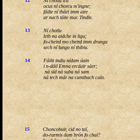
12
Ní chotlu trá
ocus ní chorcu m'ingne;
fáilte ní tháet imm aire
ar nach táite mac Tindle.
13
Ní chotlu
leth na aidche in ligu;
fo-cheird mo cheird imm drungu
sech ní lungo ní thibiu.
14
Fáilti indiu nídam úain
i n-dáil Emna ercdair sáer;
ná síd ná suba ná sam
ná tech már na cumthach caín.
15
Choncobuir, cid no taí,
do-rurmis dam brón fo chaí?