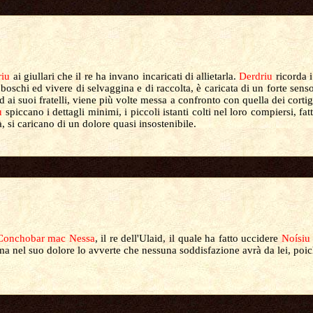
riu
ai giullari che il re ha invano incaricati di allietarla.
Derdriu
ricorda 
a i boschi ed vivere di selvaggina e di raccolta, è caricata di un forte sen
d ai suoi fratelli, viene più volte messa
a confronto con quella dei cortig
u
spiccano i dettagli minimi, i piccoli istanti colti nel loro compiersi, fat
à, si caricano di un dolore quasi insostenibile.
Conchobar mac Nessa
, il re dell'Ulaid, il quale ha fatto uccidere
Noísiu
, ma nel suo dolore lo avverte che nessuna soddisfazione avrà da lei, po