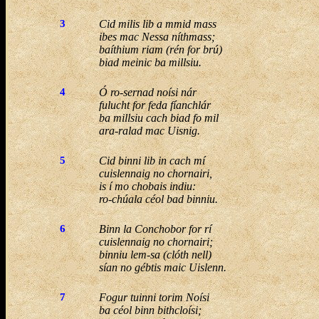
3
Cid milis lib a mmid mass
ibes mac Nessa níthmass;
baíthium riam (rén for brú)
biad meinic ba millsiu.
4
Ó ro-sernad noísi nár
fulucht for feda fíanchlár
ba millsiu cach biad fo mil
ara-ralad mac Uisnig.
5
Cid binni lib in cach mí
cuislennaig no chornairi,
is í mo chobais indiu:
ro-chúala céol bad binniu.
6
Binn la Conchobor for rí
cuislennaig no chornairi;
binniu lem-sa (clóth nell)
sían no gébtis maic Uislenn.
7
Fogur tuinni torim Noísi
ba céol binn bithcloísi;