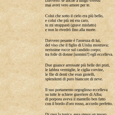
Davvero: se anche a lungo vivessi
mai avrei vero amore per te.
Colui che sotto il cielo era più bello,
e colui che più mi era caro,
tu mi strappasti (grave misfatto)
e non lo rivedrò fino alla morte.
Davvero pesante è l'assenza
di
lui,
del viso che il figlio
di
Uisliu mostrava;
nerissime rocce sul candido corpo;
tra folle
di
donne [uomini?] egli eccelleva.
Due guance arrossate più belle dei prati,
le labbra vermiglie, le ciglia corvine,
le file
di
denti che eran gioielli,
splendenti
di
puro biancore
di
neve.
Il suo portamento orgoglioso eccelleva
su tutte le schiere guerriere
di
Alba;
di
porpora aveva il mantello ben fatto
con il bordo d'oro rosso, accordo perfetto.
Di
raso la tunica, essa stessa un tesoro,