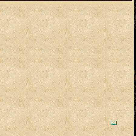
[
]
2b