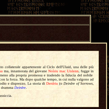
nto collaterale appartenente al Ciclo dell'Ulaid, una delle più
sa
ma, innamorata del giovane
Noísiu mac Uislenn
, fugge in
 meno alla propria promessa e tradendo la fiducia del nobile
con la forza. Ma dopo qualche tempo, in cui nulla valgono ad
odio e disprezzo. La storia di
Derdriu
(o
Deirdre of Sorrows
,
 il dramma
Deirdre
.
assiccia.