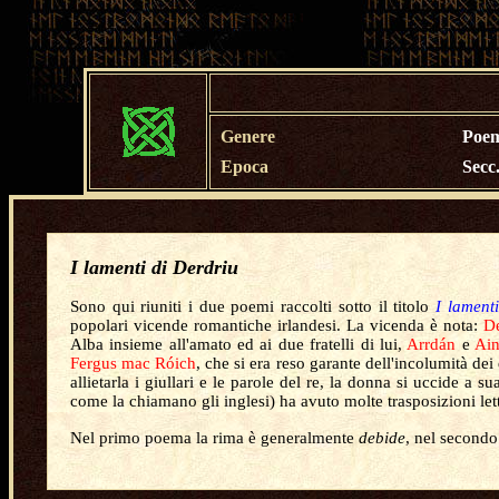
Genere
Poem
Epoca
Secc.
I lamenti di Derdriu
Sono qui riuniti i due poemi raccolti sotto il titolo
I lament
popolari vicende romantiche irlandesi. La vicenda è nota:
De
Alba insieme all'amato ed ai due fratelli di lui,
Arrdán
e
Ain
Fergus mac Róich
, che si era reso garante dell'incolumità de
allietarla i giullari e le parole del re, la donna si uccide a su
come la chiamano gli inglesi) ha avuto molte trasposizioni le
Nel primo poema la rima è generalmente
debide
, nel secondo