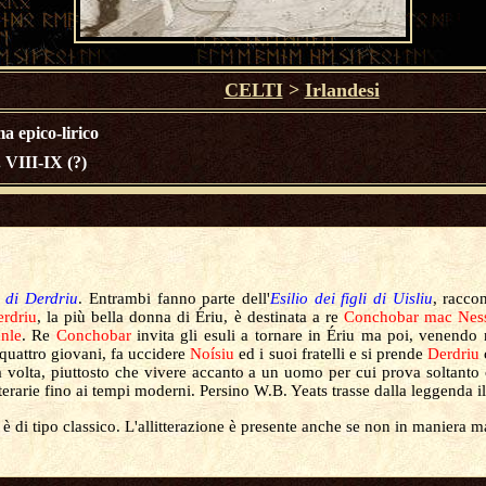
CELTI
>
Irlandesi
a epico-lirico
 VIII-IX (?)
i di Derdriu
. Entrambi fanno parte dell'
Esilio dei figli di Uisliu
, racco
rdriu
, la più bella donna di Ériu, è destinata a re
Conchobar mac Nes
nle
. Re
Conchobar
invita gli esuli a tornare in Ériu ma poi, venendo
i quattro giovani, fa uccidere
Noísiu
ed i suoi fratelli e si prende
Derdriu
a volta,
piuttosto che vivere accanto a un uomo per cui prova soltanto 
tterarie fino ai tempi moderni. Persino W.B. Yeats trasse dalla leggenda
 è di tipo classico. L'allitterazione è presente anche se non in maniera m