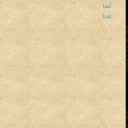
[
]
12b
[
]
12d