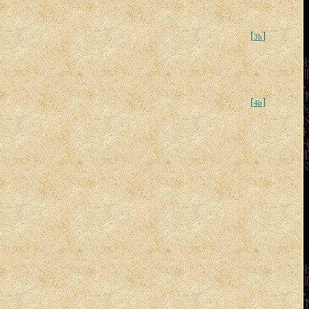
[
]
3b
[
]
4b