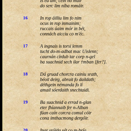
Is ed ám; cein no mair
do serc lim níba romáir.
16
In rop áilliu lim fo nim
ocus in rop inmainim;
ruccais úaim mór in bét,
connách aicciu co m'éc.
17
A ingnais is torsi lemm
tucht do-m-adbat mac Uislenn;
caurnán círdub tar corp n-gel
ba suachnid sech ilar †mban [fer?].
18
Dá gruad chorcra cainiu srath,
béoil deirg, abrait fo daildath;
déthgein némanda fo lí
amail sóerdaith snechtaidi.
19
Ba suachnid a errad n-glan
eter fhíannaib fer n-Alban
fúan caín corcra comul cóir
cona imthacmong dergóir.
20
Inar srólda sét co m-bríg