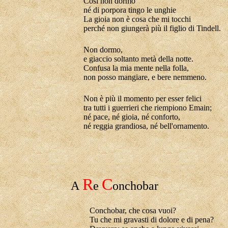
Così non dormo
né di porpora tingo le unghie
La gioia non è cosa che mi tocchi
perché non giungerà più il figlio di Tindell.
Non dormo,
e giaccio soltanto metà della notte.
Confusa la mia mente nella folla,
non posso mangiare, e bere nemmeno.
Non è più il momento per esser felici
tra tutti i guerrieri che riempiono Emain;
né pace, né gioia, né conforto,
né reggia grandiosa, né bell'ornamento.
R
C
A
e
onchobar
Conchobar, che cosa vuoi?
Tu che mi gravasti
di
dolore e
di
pena?