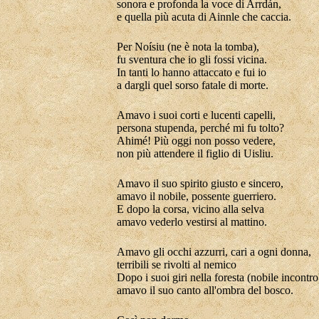
sonora e profonda la voce di Arrdán,
e quella più acuta di Ainnle che caccia.
Per Noísiu (ne è nota la tomba),
fu sventura che io gli fossi vicina.
In tanti lo hanno attaccato e fui io
a dargli quel sorso fatale di morte.
Amavo i suoi corti e lucenti capelli,
persona stupenda, perché mi fu tolto?
Ahimé! Più oggi non posso vedere,
non più attendere il figlio di Uisliu.
Amavo il suo spirito giusto e sincero,
amavo il nobile, possente guerriero.
E dopo la corsa, vicino alla selva
amavo vederlo vestirsi al mattino.
Amavo gli occhi azzurri, cari a ogni donna,
terribili se rivolti al nemico
Dopo i suoi giri nella foresta (nobile incontro
amavo il suo canto all'ombra del bosco.