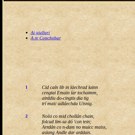
Ai giullari
A re Conchobar
1
Cid caín lib in láechrad lainn
cengtai Emain íar tochaimm,
airddiu do-cingtis dia tig
trí maic adláechda Uisnig.
2
Noísi co mid chollán chain,
folcud lim-sa dó 'con tein;
Arrdán co n-dam no muicc maiss,
aslang Andle dar arddais.