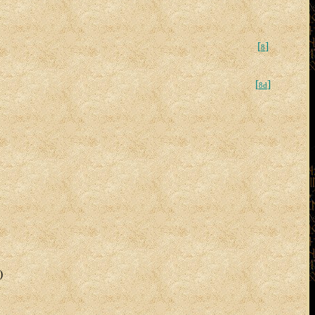
[
]
8
[
]
8d
)