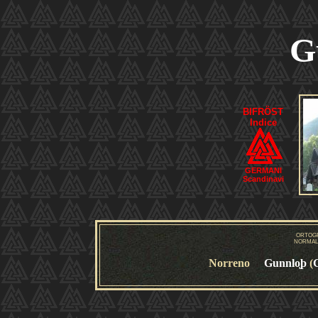
G
BIFRÖST
Indice
GERMANI
Scandinavi
ORTOG
NORMAL
Norreno
Gunnlo
þ
(