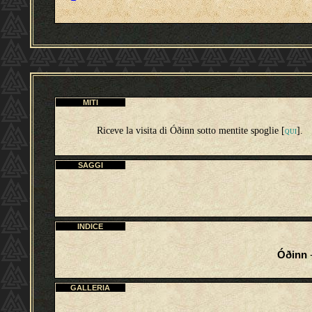
MITI
Riceve la visita di Óðinn sotto mentite spoglie [
].
QUI
SAGGI
INDICE
Óðinn
-
GALLERIA