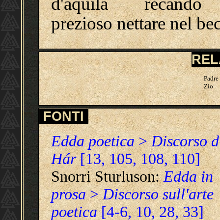
d'aquila recando
prezioso nettare nel be
REL
Padre
Zio
FONTI
Edda poetica
>
Discorso d
Hár
[13, 105, 108, 110]
Snorri Sturluson:
Edda in
prosa
>
Discorso sull'arte
poetica
[4-6, 10, 28, 33]