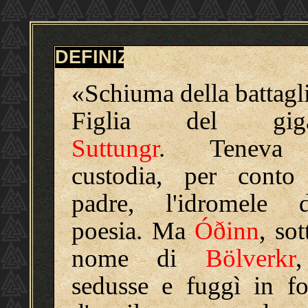
DEFINIZIONE
«Schiuma della battagl
Figlia del giga
Suttungr
. Teneva
custodia, per conto
padre, l'idromele d
poesia. Ma
Óðinn
, sot
nome di
Bölverkr
sedusse e fuggì in f