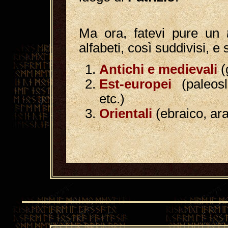
Ma ora, fatevi pure un
alfabeti, così suddivisi, e
Antichi e medievali
(
Est-europei
(paleos
etc.)
Orientali
(ebraico, ara