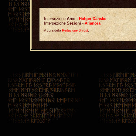
Intersezione
Aree
-
Holger Danske
Intersezione
Sezioni -
Alianora
A cura della
Redazione Bifröst
.