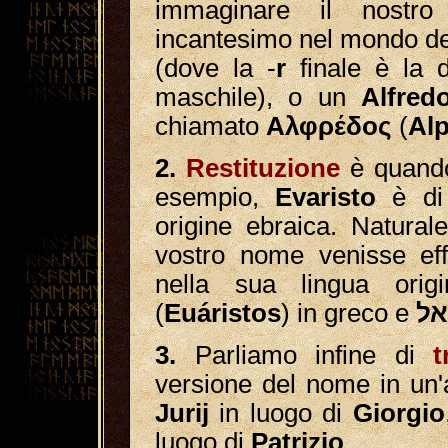
immaginare il nostr
incantesimo nel mondo dei
(dove la -
r
finale è la 
maschile), o un
Alfred
chiamato
Αλφρέδος
(
Al
2.
Restituzione
è quando
esempio,
Evaristo
è di 
origine ebraica. Naturale
vostro nome venisse eff
nella sua lingua ori
(
Euáristos
) in greco e
3.
Parliamo infine di
t
versione del nome in un'a
Jurij
in luogo di
Giorgio
luogo di
Patrizio
.