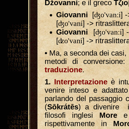
Džovanni
; e il greco
Τζιο
Giovanni
[
ʤo'vanːi
] 
[
ʤo'vani
] -> ritraslitte
Giovanni
[
ʤo'vanːi
] 
[
ʣo'vani
] -> ritraslitte
•
Ma, a seconda dei casi, 
metodi di conversione
traduzione
.
1.
Interpretazione
è int
venire inteso e adattat
parlando del passaggio c
(
Sōkrátēs
) a divenire i
filosofi inglesi
More
rispettivamente in
Mor