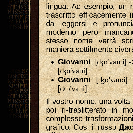
lingua. Ad esempio, u
trascritto efficacemente 
da leggersi e pronunci
moderno, però, mancand
stesso nome verrà scr
maniera sottilmente diver
Giovanni
[
ʤo'vanːi
] 
[
ʤo'vani
]
Giovanni
[
ʤo'vanːi
] 
[
ʣo'vani
]
Il vostro nome, una volta t
poi ri-traslitterato in
complesse trasformazion
grafico. Così il russo
Дж