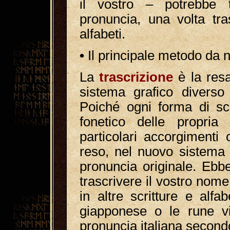
il vostro – potrebbe t
pronuncia, una volta tra
alfabeti.
•
Il principale metodo da n
La
trascrizione
è la res
sistema grafico diverso 
Poiché ogni forma di scri
fonetico delle propria 
particolari accorgimenti 
reso, nel nuovo sistema gr
pronuncia originale. Ebbe
trascrivere il vostro nome
in altre scritture e alfabe
giapponese o le rune vi
pronuncia italiana secondo