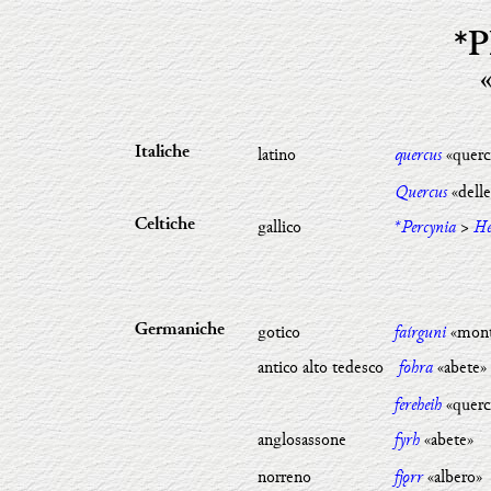
*
latino
quercus
«querc
Italiche
Quercus
«delle
gallico
*Percynia
>
He
Celtiche
gotico
faírguni
«mont
Germaniche
antico alto tedesco
fohra
«abete»
fereheih
«querc
anglosassone
fyrh
«abete»
norreno
fjǫrr
«albero»