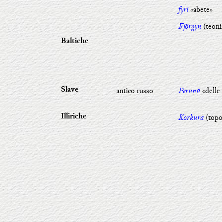
fyri
«abete»
Fjörgyn
(teoni
Baltiche
antico russo
Perunŭ
«delle
Slave
Korkura
(topo
Illiriche