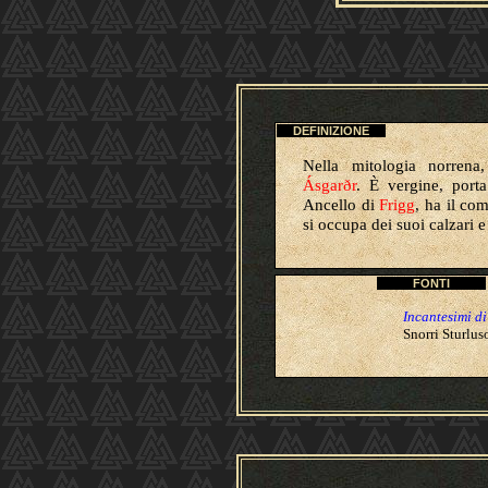
DEFINIZIONE
Nella mitologia norren
Ásgarðr
. È vergine, port
Ancello di
Frigg
, ha il com
si occupa dei suoi calzari e
FONTI
Incantesimi d
Snorri Sturlu