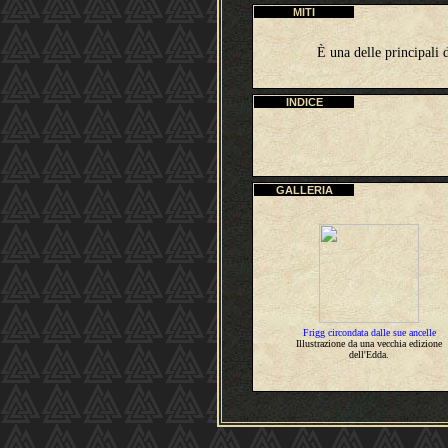
MITI
È una delle principali 
INDICE
GALLERIA
Frigg circondata dalle sue ancelle
Illustrazione da una vecchia edizione
dell'Edda.