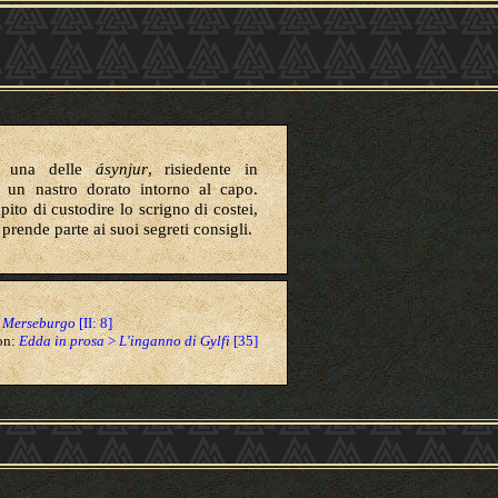
a, una delle
ásynjur
, risiedente in
a un nastro dorato intorno al capo.
pito di custodire lo scrigno di costei,
 prende parte ai suoi segreti consigli.
i Merseburgo
[II: 8]
son:
Edda in prosa
>
L'inganno di Gylfi
[35]