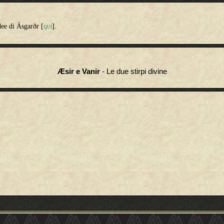
dee di Ásgarðr [
].
QUI
Æsir e Vanir
- Le due stirpi divine