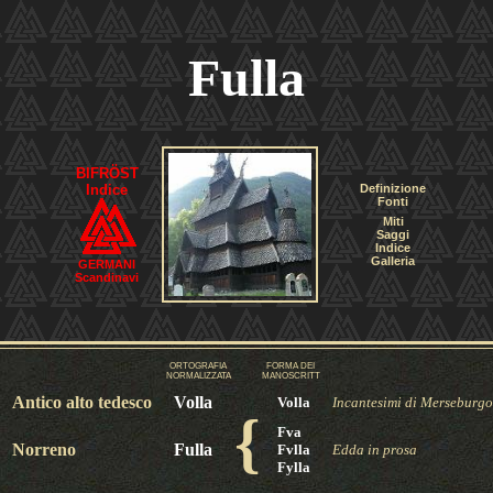
Fulla
BIFRÖST
Indice
Definizione
Fonti
Miti
Saggi
Indice
Galleria
GERMANI
Scandinavi
ORTOGRAFIA
FORMA DEI
NORMALIZZATA
MANOSCRITT
Antico alto tedesco
Volla
Volla
Incantesimi di Merseburgo
{
Fva
Norreno
Fulla
Fvlla
Edda in prosa
Fylla