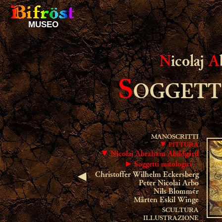
MUSEO
N
icolaj
A
S
OGGETT
MANOSCRITTI
▼ PITTURA
▼ Nicolai Abraham Abildgård
►
Soggetti mitologici
Christoffer Wilhelm Eckersberg
◄
Peter Nicolai Arbo
Nils Blommér
Mårten Eskil Winge
SCULTURA
ILLUSTRAZIONE