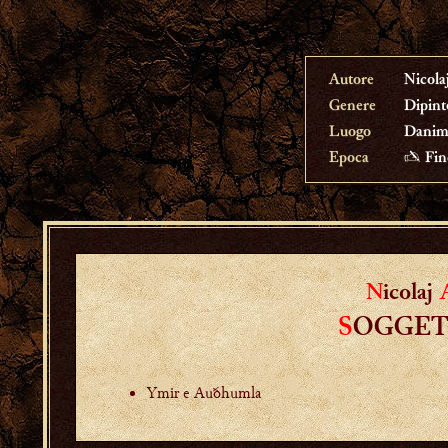
Autore
Nicola
Genere
Dipint
Luogo
Danim
Epoca
✍ Fine
N
icolaj
S
OGGET
Ymir e Auðhumla