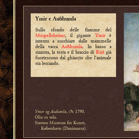
Ymir e Auðhumla
Sullo sfondo delle fiamme del
Múspellsheimr
, il gigante
Ymir
è
intento a succhiare dalle mammelle
della vacca
Auðhumla
. In basso a
sinistra, la testa e il braccio di
Búri
già
fuoriescono dal ghiaccio che l'animale
sta leccando.
Ymer og Audumla
, ✍ 1790.
Olio su tela.
Statens Museum for Kunst,
København (Danimarca).