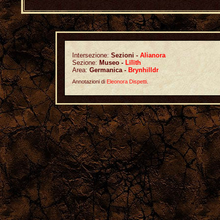
Intersezione:
Sezioni -
Alianora
Sezione:
Museo -
Līlīth
Area:
Germanica -
Brynhilldr
Annotazioni di
Eleonora Dispetti
.