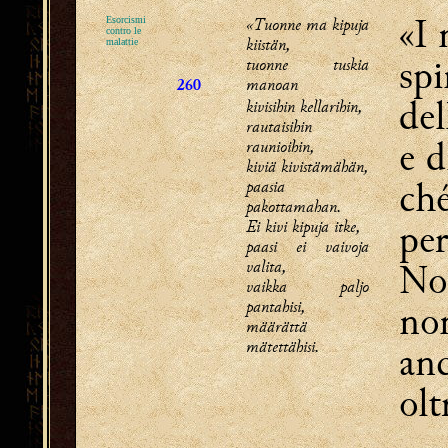
«I 
«Tuonne ma kipuja
Esorcismi
contro le
kiistän,
malattie
spi
tuonne tuskia
manoan
260
del
kivisihin kellarihin,
rautaisihin
e d
raunioihin,
kiviä kivistämähän,
ché
paasia
pakottamahan.
per
Ei kivi kipuja itke,
paasi ei vaivoja
valita,
Non
vaikka paljo
pantahisi,
non
määrättä
mätettähisi.
anc
olt