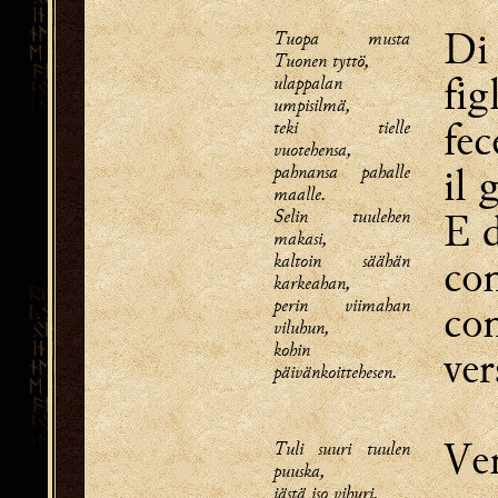
D
Tuopa musta
Tuonen tyttö,
fig
ulappalan
umpisilmä,
fec
teki tielle
vuotehensa,
il 
pahnansa pahalle
maalle.
Selin tuulehen
E d
makasi,
kaltoin säähän
con
karkeahan,
perin viimahan
con
viluhun,
kohin
ver
päivänkoittehesen.
Ven
Tuli suuri tuulen
puuska,
iästä iso vihuri,