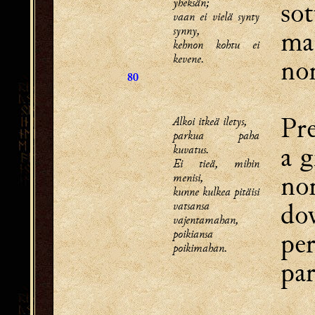
yheksän;
sot
vaan ei vielä synty
synny,
ma 
kehnon kohtu ei
kevene.
non
80
Pre
Alkoi itkeä iletys,
parkua paha
a g
kuvatus.
Ei tieä, mihin
no
menisi,
kunne kulkea pitäisi
dov
vatsansa
vajentamahan,
poikiansa
per
poikimahan.
par