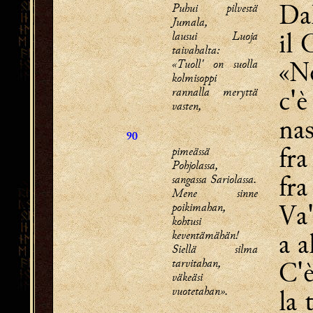
Dal
Puhui pilvestä
Jumala,
il 
lausui Luoja
taivahalta:
«Ne
«Tuoll' on suolla
kolmisoppi
c
rannalla meryttä
vasten,
nas
90
fra
pimeässä
Pohjolassa,
fra
sangassa Sariolassa.
Mene sinne
Va'
poikimahan,
kohtusi
a a
keventämähän!
Siellä silma
tarvitahan,
C'è
väkeäsi
vuotetahan».
la 