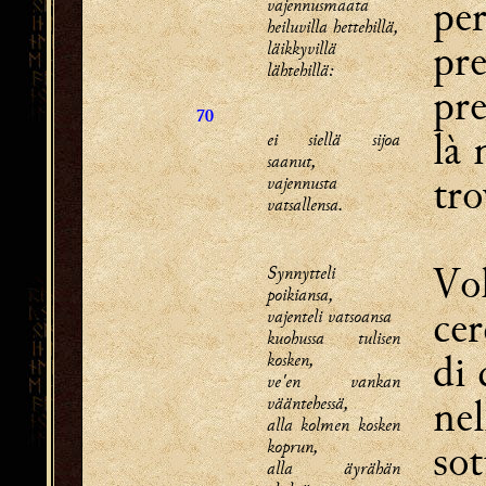
per
vajennusmaata
heiluvilla hettehillä,
pre
läikkyvillä
lähtehillä:
pre
70
là
ei siellä sijoa
saanut,
tro
vajennusta
vatsallensa.
Vol
Synnytteli
poikiansa,
cer
vajenteli vatsoansa
kuohussa tulisen
di 
kosken,
ve'en vankan
nel
vääntehessä,
alla kolmen kosken
koprun,
sot
alla äyrähän