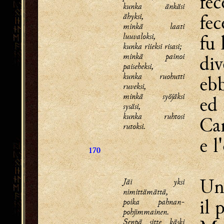
fec
kunka änkäsi
fec
ähyksi,
minkä laati
luuvaloksi,
fu 
kunka riieksi risasi;
minkä painoi
div
paiseheksi,
kunka ruohutti
eb
ruveksi,
minkä syöjäksi
ed 
sysäsi,
kunka ruhtosi
Can
rutoksi.
e l
170
Un
Jäi yksi
nimittämättä,
il 
poika pahnan-
pohjimmainen.
Senpä sitte käski