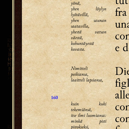
tut
yönä,
fra
yhen löylyn
lyötävillä,
una
yhen saunan
saatavilla,
yhestä vatsan
con
väestä,
kohuntäyestä
e d
kovasta.
Di
Nimitteli
poikiansa,
fig
laaitteli lapsiansa,
all
160
com
kuin kuki
tekemiänsä,
com
itse ilmi luomiansa:
minkä pisti
pistokseksi,