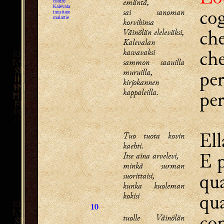
emäntä,
contro
Kalevala
cog
sai sanoman
inusitate
malattie
korvihinsa
che
Väinölän eleleväksi,
Kalevalan
che
kasvavaksi
sammon saauilla
muruilla,
per
kirjokannen
kappaleilla.
per
Ell
Tuo tuota kovin
kaehti.
E p
Itse aina arvelevi,
minkä surman
qua
suorittaisi,
kunka kuoleman
qua
kokisi
10
con
tuolle Väinölän