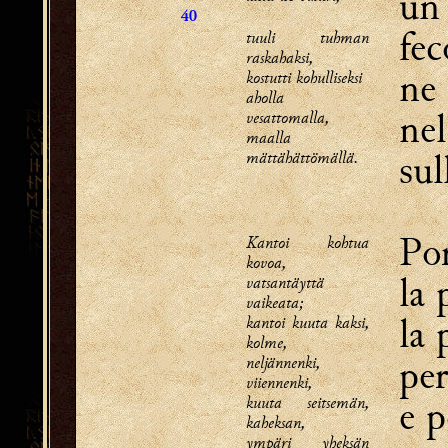
un 
40
fec
tuuli tuhman
raskahaksi,
ne 
kostutti kohulliseksi
aholla
nel
vesattomalla,
maalla
sul
mättähättömällä.
Por
Kantoi kohtua
kovoa,
la 
vatsantäyttä
vaikeata;
la 
kantoi kuuta kaksi,
kolme,
per
neljännenki,
viiennenki,
kuuta seitsemän,
e p
kaheksan,
ympäri yheksän