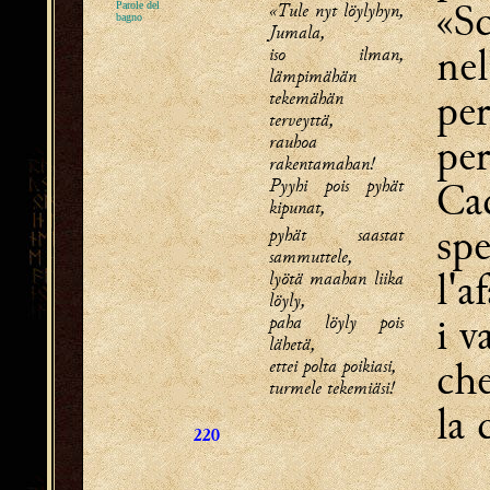
«Sc
«Tule nyt löylyhyn,
Parole del
bagno
Jumala,
nel
iso ilman,
lämpimähän
per
tekemähän
terveyttä,
per
rauhoa
rakentamahan!
Pyyhi pois pyhät
Cac
kipunat,
spe
pyhät saastat
sammuttele,
l'a
lyötä maahan liika
löyly,
i v
paha löyly pois
lähetä,
che
ettei polta poikiasi,
turmele tekemiäsi!
la 
220