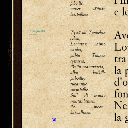
i m
pihoille,
e l
naiset läävän
lattioille!»
Av
Tyttö oli Tuonelan
L'origine dei
morbi
sokea,
Lov
Loviatar, vaimo
vanha,
tra
pahin Tuonen
tyttäriä,
la 
ilke'in manattaria,
alku kaikille
pahoille,
d'o
tuhansille
turmioille.
fon
Sill' oli muoto
mustanlainen,
Ner
iho inhon-
karvallinen.
la 
30