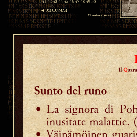
Il
Q
uar
Sunto del runo
La signora di Pohj
inusitate malattie.
(
Väinämöinen guaris