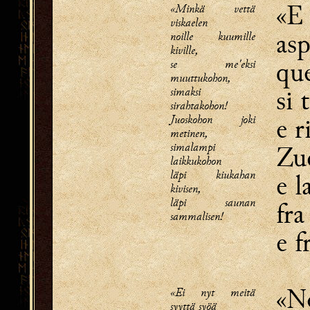
«E
«Minkä vettä
viskaelen
as
noille kuumille
kiville,
que
se me'eksi
muuttukohon,
si 
simaksi
sirahtakohon!
Juoskohon joki
e r
metinen,
simalampi
Zu
laikkukohon
läpi kiukahan
e l
kivisen,
läpi saunan
fra
sammalisen!
e f
«N
«Ei nyt meitä
syyttä syöä