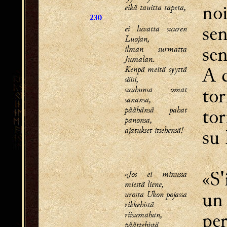
noi
eikä tauitta tapeta,
230
sen
ei luvatta suuren
Luojan,
se
ilman surmatta
Jumalan.
A c
Kenpä meitä syyttä
söisi,
tor
suuhunsa omat
sanansa,
päähänsä pahat
tor
panonsa,
ajatukset itsehensä!
su 
«S'
«Jos ei minussa
miestä liene,
un 
urosta Ukon pojassa
rikkehistä
per
riisumahan,
päättehistä