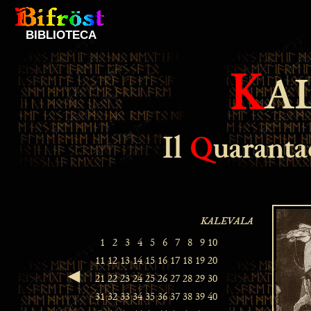
BIBLIOTECA
K
A
Il
Q
uarant
◄