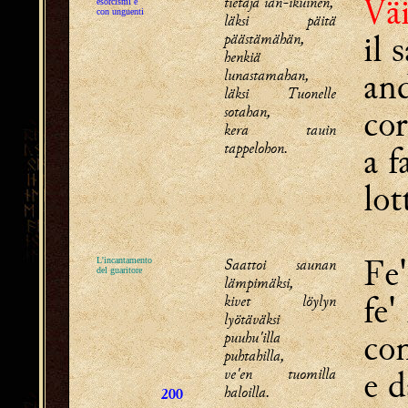
Vä
tietäjä iän-ikuinen,
esorcismi e
con unguenti
läksi päitä
il 
päästämähän,
henkiä
and
lunastamahan,
läksi Tuonelle
sotahan,
cor
kera tauin
tappelohon.
a f
lot
Fe'
Saattoi saunan
L'incantamento
del guaritore
lämpimäksi,
fe'
kivet löylyn
lyötäväksi
co
puuhu'illa
puhtahilla,
e d
ve'en tuomilla
haloilla.
200