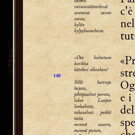
vaimo
vatsanvääntehessä
c'è
saunassa savun
seassa,
nel
kylän
kylpyhuonehessa.
tut
«Pr
«Ota kultainen
kurikka
str
kätehesi oikeahan!
140
Ogn
Sillä haittoja
hajota,
e i
pihtipuoliset porota,
lukot Luojan
del
lonkahuta,
takasalvat poikki
spe
taita
mennä suuren,
mennä pienen,
che