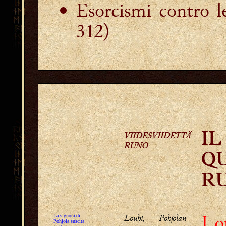
Esorcismi contro l
312)
VIIDESVIIDETTÄ
IL
RUNO
Q
R
Lo
Louhi, Pohjolan
La signora di
Pohjola suscita