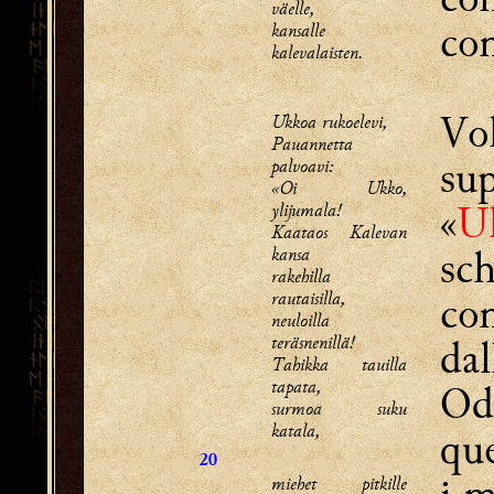
väelle,
con
kansalle
kalevalaisten.
Vo
Ukkoa rukoelevi,
Pauannetta
sup
palvoavi:
«Oi Ukko,
«
U
ylijumala!
Kaataos Kalevan
sch
kansa
rakehilla
rautaisilla,
con
neuloilla
teräsnenillä!
dal
Tahikka tauilla
tapata,
Od
surmoa suku
katala,
que
20
miehet pitkille