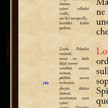
Ma
tuonne,
ne 
työnti velhoiksi
vesille,
noi'iksi noroperille,
uno
katehiksi kaikin
paikoin.
che
Lo
Louhi, Pohjolan
emäntä,
ord
muut on käski
käyä tuonne
sul
nenähän utuisen
niemen,
sop
päähän saaren
terhenisen.
180
Spi
Ärrytti äkäiset
luomat,
que
tavattomat tauit
työnti
vasten Väinölän