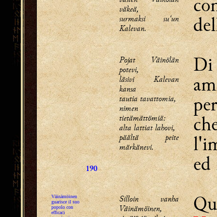
co
väkeä,
del
surmaksi su'un
Kalevan.
D
Pojat Väinölän
potevi,
amm
läsivi Kalevan
kansa
per
tautia tavattomia,
nimen
ch
tietämättömiä:
alta lattiat lahovi,
päältä peite
l'i
märkänevi.
ed 
190
Q
Silloin vanha
Väinämöinen
guarisce il suo
Väinämöinen,
popolo con
efficaci