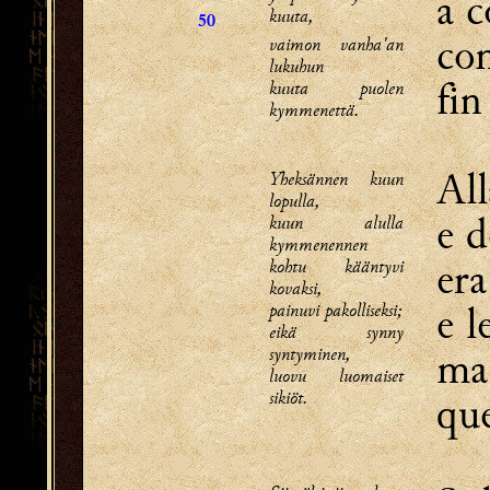
a c
kuuta,
50
com
vaimon vanha'an
lukuhun
fin
kuuta puolen
kymmenettä.
All
Yheksännen kuun
lopulla,
e d
kuun alulla
kymmenennen
era
kohtu kääntyvi
kovaksi,
e l
painuvi pakolliseksi;
eikä synny
syntyminen,
ma 
luovu luomaiset
sikiöt.
que