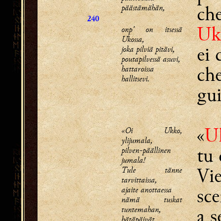
che
päästämähän,
240
Uk
onp' on itsessä
Ukossa,
ei 
joka pilviä pitävi,
poutapilvessä asuvi,
che
hattaroissa
hallitsevi.
gui
«
U
«Oi Ukko,
ylijumala,
tu 
pilven-päällinen
jumala!
Vie
Tule tänne
tarvittaissa,
sce
ajaite anottaessa
nämä tuskat
tuntemahan,
a s
hätäpäivät