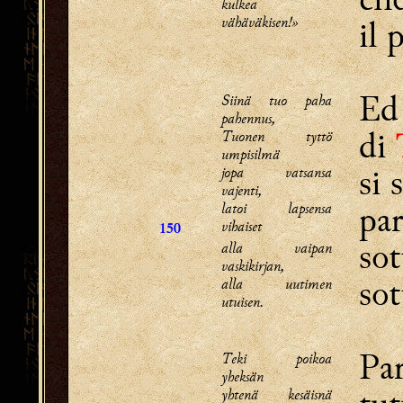
kulkea
vähäväkisen!»
il 
Ed 
Siinä tuo paha
pahennus,
di
Tuonen tyttö
umpisilmä
si 
jopa vatsansa
vajenti,
par
latoi lapsensa
vihaiset
150
sot
alla vaipan
vaskikirjan,
sot
alla uutimen
utuisen.
Par
Teki poikoa
yheksän
yhtenä kesäisnä