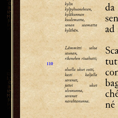
da
kylin
kylpyhuonehesen,
kyläkunnan
sen
kuulematta,
sanan saamatta
ad 
kylähän.
Sca
Lämmitti saloa
saunan,
tut
rikenehen riuahutti;
110
con
oluella ukset voiti,
kasti kaljalla
bag
saranat,
jottei ukset
ché
ulvonunna,
saranat
né 
narahtanunna.