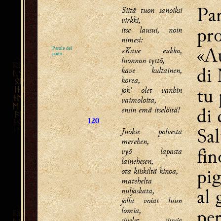
Par
Siitä tuon sanoiksi
virkki,
pro
itse lausui, noin
nimesi:
«A
«Kave eukko,
Parole del
parto
luonnon tyttö,
di 
kave kultainen,
korea,
tu 
jok' olet vanhin
vaimoloita,
di 
ensin emä itselöitä!
120
Sal
Juokse polvesta
merehen,
fin
vyö lapasta
lainehesen,
pig
ota kiiskiltä kinoa,
matehelta
al 
nuljaskata,
jolla voiat luun
lomia,
per
sivelet sivuja