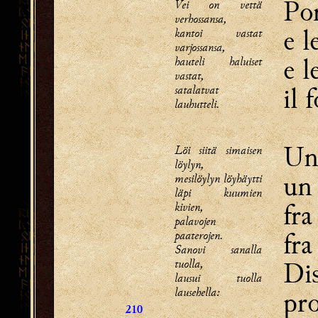
Por
Vei on vettä
verhossansa,
e l
kantoi vastat
varjossansa,
e l
hauteli haluiset
vastat,
il 
satalatvat
lauhutteli.
Un
Löi siitä simaisen
löylyn,
un 
mesilöylyn löyhäytti
läpi kuumien
fra
kivien,
palavojen
fra
paaterojen.
Sanovi sanalla
tuolla,
Dis
lausui tuolla
lausehella:
pr
210