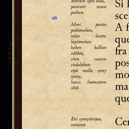
Si 
Siirrälti sijan aloa,
paneutti toisen
sce
paikan.
60
A f
Meni portto
poikimahan,
que
tulen lautta
lapsimahan
fra
kahen kallion
välihin,
po
viien vuoren
viukelohon:
eipä tuolla synty
mo
synny,
luovu luomainen
ma 
sikiö.
que
Cer
Etsi synnytössijoa,
vatsansa