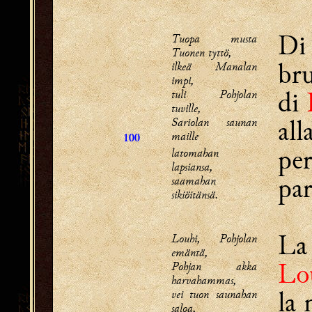
D
Tuopa musta
Tuonen tyttö,
bru
ilkeä Manalan
impi,
di
tuli Pohjolan
tuville,
all
Sariolan saunan
maille
100
per
latomahan
lapsiansa,
par
saamahan
sikiöitänsä.
La
Louhi, Pohjolan
emäntä,
Lo
Pohjan akka
harvahammas,
la 
vei tuon saunahan
saloa,