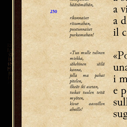
häätämähän,
a v
250
a d
rikonnaiset
riisumahan,
il 
puutunnaiset
purkamahan!
«Po
«Tuo mulle tulinen
miekka,
una
säkehinen säilä
kanna,
i 
jolla ma pahat
pitelen,
e p
ilkeät iki asetan,
tuskat tuulen teitä
myöten,
sul
kivut aavoillen
ahoille!
sug