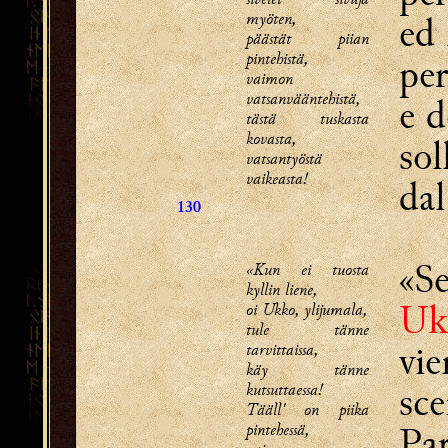
myöten,
ed 
päästät piian
pintehistä,
per
vaimon
vatsanvääntehistä,
e d
tästä tuskasta
kovasta,
sol
vatsantyöstä
vaikeasta!
da
130
«Se
«Kun ei tuosta
kyllin liene,
Uk
oi Ukko, ylijumala,
tule tänne
vie
tarvittaissa,
käy tänne
sce
kutsuttaessa!
Tääll' on piika
pintehessä,
Par