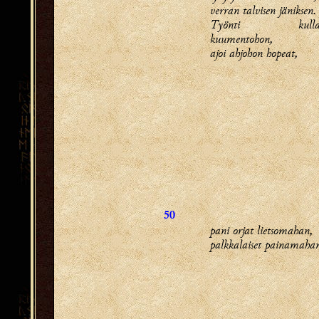
verran talvisen jäniksen.
Työnti kulla
kuumentohon,
ajoi ahjohon hopeat,
50
pani orjat lietsomahan,
palkkalaiset painamaha