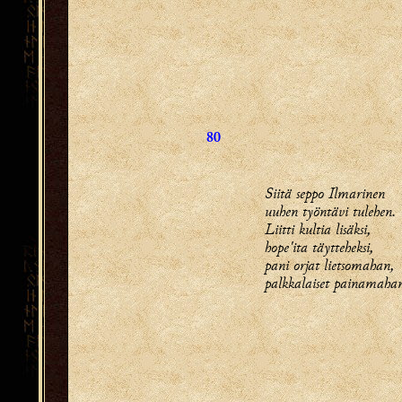
80
Siitä seppo Ilmarinen
uuhen työntävi tulehen.
Liitti kultia lisäksi,
hope'ita täytteheksi,
pani orjat lietsomahan,
palkkalaiset painamaha