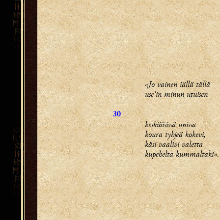
«Jo vainen iällä tällä
use'in minun utuisen
30
keskiöisissä unissa
koura tyhjeä kokevi,
käsi vaalivi valetta
kupehelta kummaltaki».