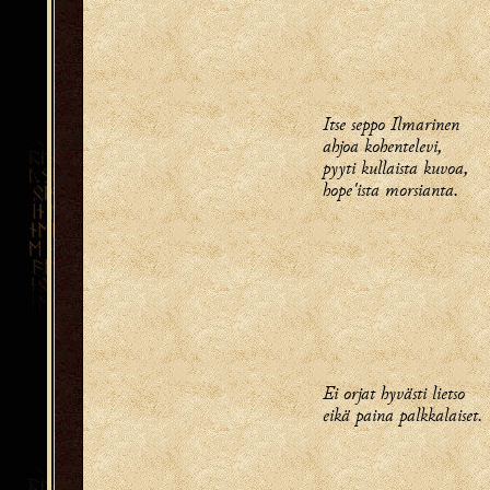
Itse seppo Ilmarinen
ahjoa kohentelevi,
pyyti kullaista kuvoa,
hope'ista morsianta.
Ei orjat hyvästi lietso
eikä paina palkkalaiset.