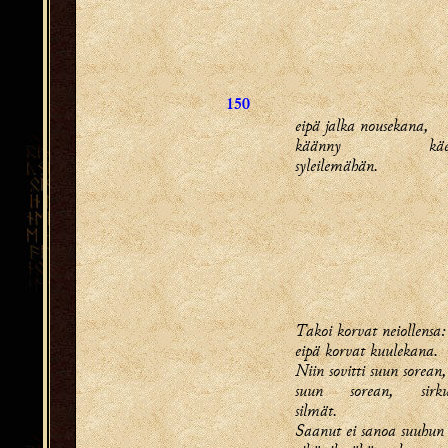
150
eipä jalka nousekana,
käänny käe
syleilemähän.
Takoi korvat neiollensa:
eipä korvat kuulekana.
Niin sovitti suun sorean,
suun sorean, sirku
silmät.
Saanut ei sanoa suuhun