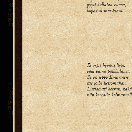
pyyti kullaista kuvoa,
hope'ista morsianta.
Ei orjat hyvästi lietso
eikä paina palkkalaiset.
Se on seppo Ilmarinen
itse loihe lietsomahan.
Lietsahutti kerran, kaksi
niin kerralla kolmannel