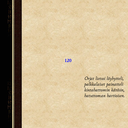
120
Orjat lietsoi löyhytteli,
palkkalaiset painatteli
kintahattomin kätösin,
hatuttoman hartioisen.