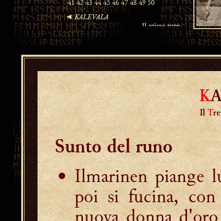
K
Il
T
r
Sunto del runo
Ilmarinen piange 
poi si fucina, con
nuova donna d'oro 