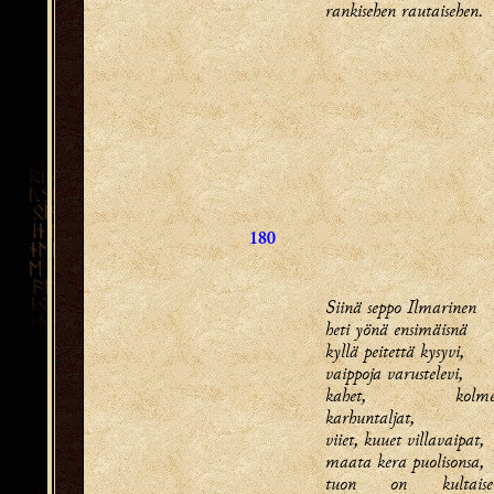
rankisehen rautaisehen.
180
Siinä seppo Ilmarinen
heti yönä ensimäisnä
kyllä peitettä kysyvi,
vaippoja varustelevi,
kahet, kolme
karhuntaljat,
viiet, kuuet villavaipat,
maata kera puolisonsa,
tuon on kultaise