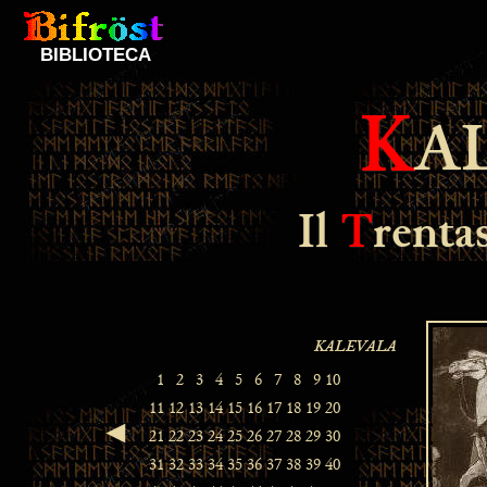
BIBLIOTECA
K
A
Il
T
renta
◄