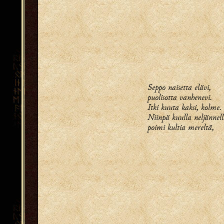
Seppo naisetta elävi,
puolisotta vanhenevi.
Itki kuuta kaksi, kolme.
Niinpä kuulla neljännel
poimi kultia mereltä,