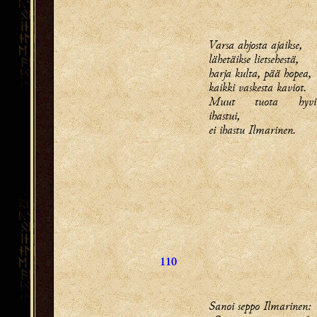
Varsa ahjosta ajaikse,
lähetäikse lietsehestä,
harja kulta, pää hopea,
kaikki vaskesta kaviot.
Muut tuota hyvi
ihastui,
ei ihastu Ilmarinen.
110
Sanoi seppo Ilmarinen: