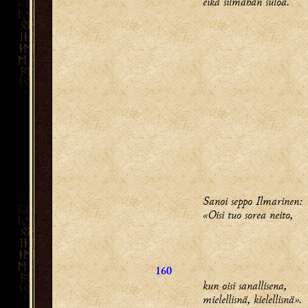
eikä silmähän suloa.
Sanoi seppo Ilmarinen:
«Oisi tuo sorea neito,
160
kun oisi sanallisena,
mielellisnä, kielellisnä».