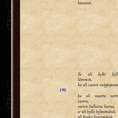
kuvansa.
Se oli kylki kyll
lämmin,
ku oli vasten vaippojansa
190
ku oli nuorta neitt
vasten,
vasten kullaista kuvoa,
se oli kylki kylmimässä,
oli hyyksi hyytymässä,