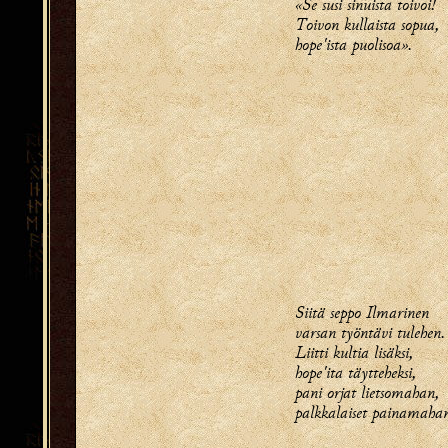
«Se susi sinuista toivoi!
Toivon kullaista sopua,
hope'ista puolisoa».
Siitä seppo Ilmarinen
varsan työntävi tulehen.
Liitti kultia lisäksi,
hope'ita täytteheksi,
pani orjat lietsomahan,
palkkalaiset painamaha