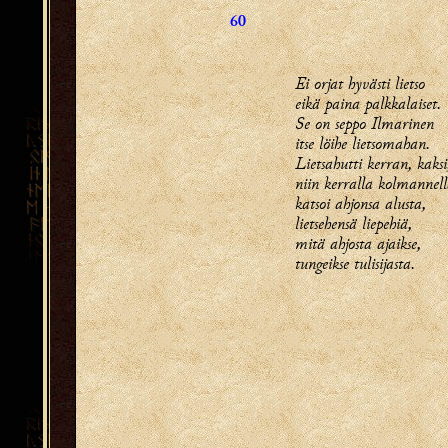
60
Ei orjat hyvästi lietso
eikä paina palkkalaiset.
Se on seppo Ilmarinen
itse löihe lietsomahan.
Lietsahutti kerran, kaksi
niin kerralla kolmannel
katsoi ahjonsa alusta,
lietsehensä liepehiä,
mitä ahjosta ajaikse,
tungeikse tulisijasta.