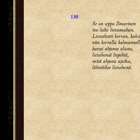
130
Se on seppo Ilmarinen
itse loihe lietsomahan.
Lietsahutti kerran, kaksi
niin kerralla kolmannel
katsoi ahjonsa alusta,
lietsehensä liepehiä,
mitä ahjosta ajaikse,
lähetäikse lietsehestä.