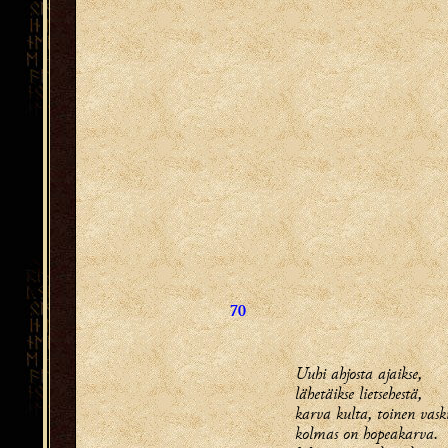
70
Uuhi ahjosta ajaikse,
lähetäikse lietsehestä,
karva kulta, toinen vaski
kolmas on hopeakarva.