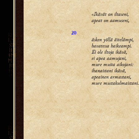
«Ikävät on iltaseni,
apeat on aamuseni,
20
äsken yöllä äitelämpi,
havatessa haikeampi.
Ei ole iltoja ikävä,
ei apea aamujani,
mure muita aikojani:
ihanaistani ikävä,
apeainen armastani,
mure mustakulmaistani.