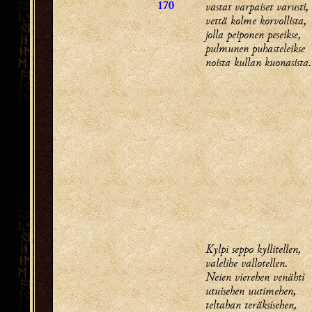
vastat varpaiset varusti,
170
vettä kolme korvollista,
jolla peiponen peseikse,
pulmunen puhasteleikse
noista kullan kuonasista.
Kylpi seppo kyllitellen,
valelihe vallotellen.
Neien vierehen venähti
utuisehen uutimehen,
teltahan teräksisehen,