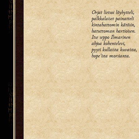
Orjat lietsoi löyhytteli,
palkkalaiset painatteli
kintahattomin kätösin,
hatuttoman hartioisen.
Itse seppo Ilmarinen
ahjoa kohentelevi,
pyyti kullaista kuvaista,
hope'ista morsianta.