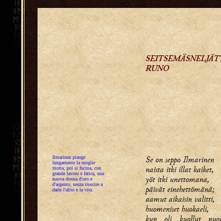
SEITSEMÄSNELJÄT
RUNO
Se on seppo Ilmarinen
Ilmarinen piange
lungamente la moglie
naista itki illat kaiket,
morta; poi si fucina, con
grande lavoro e fatica, una
yöt itki unettomana,
nuova donna d'oro e
d'argento, senza riuscire a
päivät einehettömänä;
darle l'alito e la vita.
aamut aikaisin valitti,
huomeniset huokaeli,
kun oli kuollut nuor