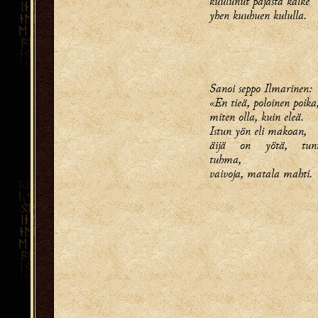
kuulunut pajasta kalke
yhen kuuhuen kululla.
Sanoi seppo Ilmarinen:
«En tieä, poloinen poika
miten olla, kuin eleä.
Istun yön eli makoan,
äijä on yötä, tunt
tuhma,
vaivoja, matala mahti.