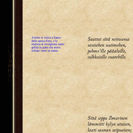
Saattoi siitä neitosensa
A notte si corica a fianco
della sposa d'oro, e la
utuisehen uutimehen,
mattina al risvegliarsi sente
gelida la parte che aveva
pehme'ille pääaloille,
voltato verso la statua.
sulkkuisille vuotehille.
Siitä seppo Ilmarinen
lämmitti kylyn utuisen,
laati saunan saipuaisen;