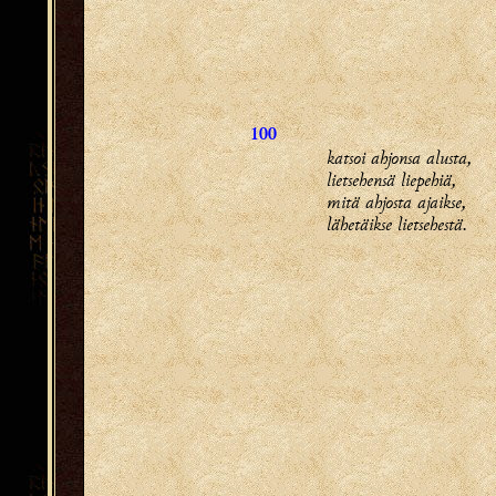
100
katsoi ahjonsa alusta,
lietsehensä liepehiä,
mitä ahjosta ajaikse,
lähetäikse lietsehestä.