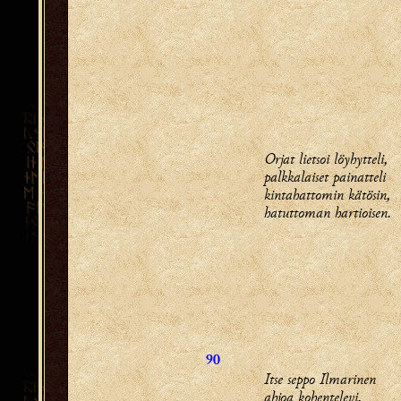
Orjat lietsoi löyhytteli,
palkkalaiset painatteli
kintahattomin kätösin,
hatuttoman hartioisen.
90
Itse seppo Ilmarinen
ahjoa kohentelevi,