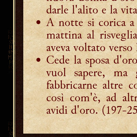
darle l'alito e la vita
A notte si corica a 
mattina al risvegli
aveva voltato verso 
Cede la sposa d'or
vuol sapere, ma g
fabbricarne altre c
così com'è, ad alt
avidi d'oro.
(197-25