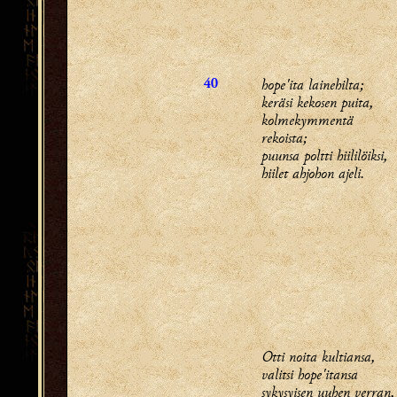
hope'ita lainehilta;
40
keräsi kekosen puita,
kolmekymmentä
rekoista;
puunsa poltti hiililöiksi,
hiilet ahjohon ajeli.
Otti noita kultiansa,
valitsi hope'itansa
sykysyisen uuhen verran,