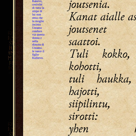
joutsenia.
Kalervo,
cosicché
di tutta la
Kanat aialle as
stirpe di
lui non
resta che
la moglie
joutsenet j
incinta:
Untamo
conduce
via questa
saattoi.
donna e
nella
dimora di
Tuli kokko,
Untamo
le nasce il
figlio
Kullervo.
kohotti,
tuli haukka,
hajotti,
siipilintu,
sirotti:
yhen ka