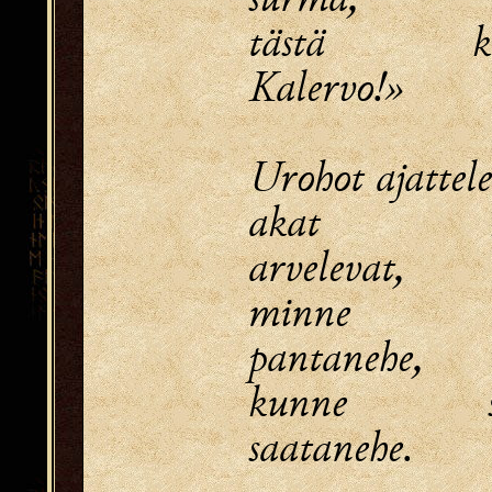
tästä kas
Kalervo!»
Urohot ajattele
akat ka
arvelevat,
minne p
pantanehe,
kunne s
saatanehe.