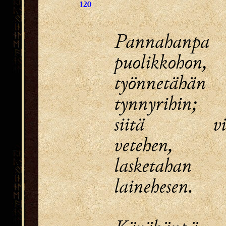
120
Pannahanpa
puolikkohon,
työnnetähän
tynnyrihin;
siitä vie
vetehen,
lasketahan
lainehesen.