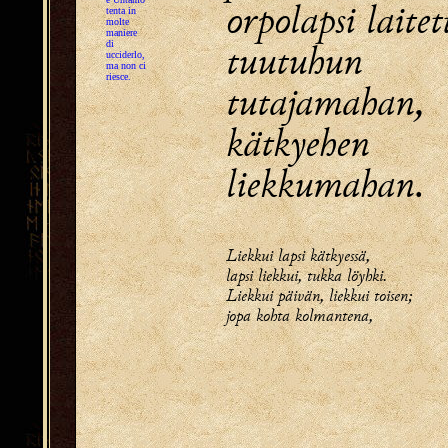
orpolapsi laitet
tenta in
molte
maniere
tuutuhun
di
ucciderlo,
ma non ci
riesce.
tutajamahan,
kätkyehen
liekkumahan.
Liekkui lapsi kätkyessä,
lapsi liekkui, tukka löyhki.
Liekkui päivän, liekkui toisen;
jopa kohta kolmantena,