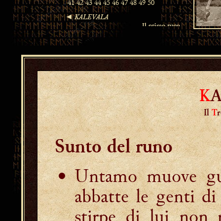
K
Il
T
Sunto del runo
Untamo muove guer
abbatte le genti di
stirpe di lui non 