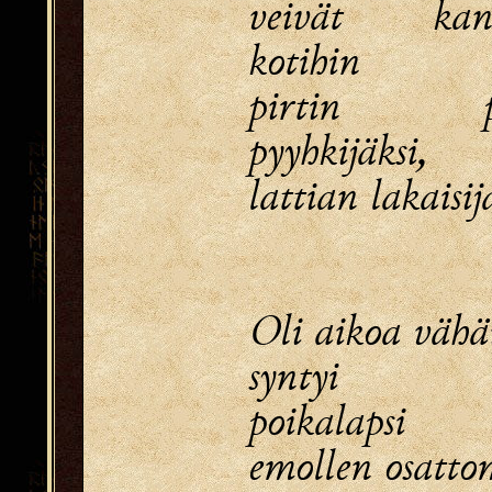
veivät kans
kotihin
pirtin pi
pyyhkijäksi,
lattian lakaisij
Oli aikoa vähä
syntyi p
poikalapsi
emollen osatto