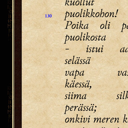
kuollut p
puolikkohon!
130
Poika oli pä
puolikosta
- istui aal
selässä
vapa vask
käessä,
siima silk
perässä;
onkivi meren k