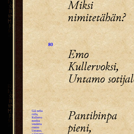
Miksi 
nimitetähän?
80
Emo kut
Kullervoksi,
Untamo sotijal
Pantihinpa 
Già nella
culla,
Kullervo
medita
pieni,
vendetta
contro
Untamo,
e Untamo