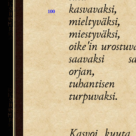
kasvavaksi,
100
mieltyväksi,
miestyväksi,
oike'in urostuv
saavaksi sat
orjan,
tuhantisen
turpuvaksi.
Kasvoi kuuta 