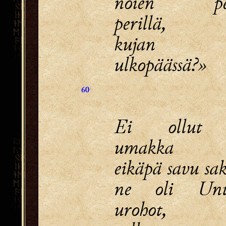
noien pelt
perillä,
kujan u
ulkopäässä?»
60
Ei ollut
umakka
eikäpä savu sa
ne oli Unt
urohot,