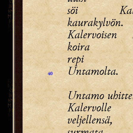
söi Kale
kaurakylvön.
Kalervoisen 
koira
repi uu
Untamolta.
40
Untamo uhittel
Kalervolle
veljellensä,
surmata s