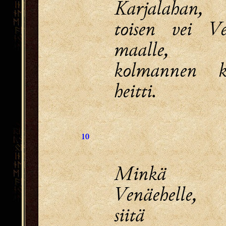
Karjalahan,
toisen vei V
maalle,
kolmannen ko
heitti.
10
Minkä 
Venäehelle,
siitä ka