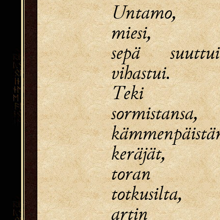
Untamo, u
miesi,
sepä suutt
vihastui.
Teki s
sormistansa,
kämmenpäistä
keräjät,
toran n
totkusilta,
artin