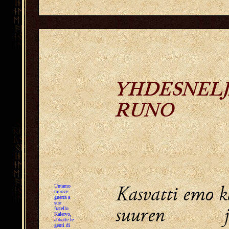
YHDESNELJ
RUNO
Kasvatti emo k
Untamo
muove
guerra a
suo
suuren jo
fratello
Kalervo,
abbatte le
genti di