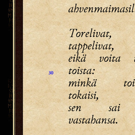
ahvenmaimasil
Torelivat,
tappelivat,
eikä voita t
toista:
30
minkä tois
tokaisi,
sen sai 
vastahansa.