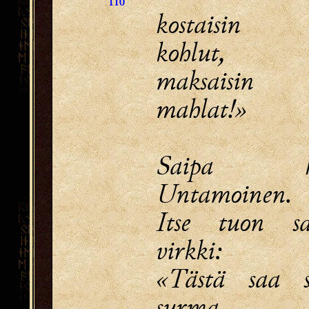
110
kostaisin 
kohlut,
maksaisin 
mahlat!»
Saipa ku
Untamoinen.
Itse tuon sa
virkki:
«Tästä saa s
surma,