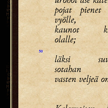
pojat pienet 
vyölle,
kaunot kas
olalle;
50
läksi suur
sotahan
vasten veljeä o