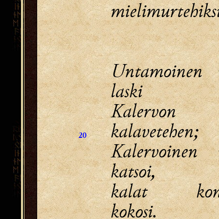
mielimurtehiksi
Untamoinen v
laski
Kalervon
kalavetehen;
20
Kalervoinen 
katsoi,
kalat kont
kokosi.