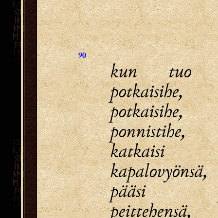
90
kun tuo p
potkaisihe,
potkaisihe,
ponnistihe,
katkaisi
kapalovyönsä,
pääsi pä
peittehensä,