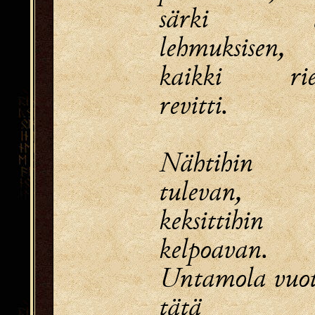
särki li
lehmuksisen,
kaikki rie
revitti.
Nähtihin 
tulevan,
keksittihin
kelpoavan.
Untamola vuot
tätä tä