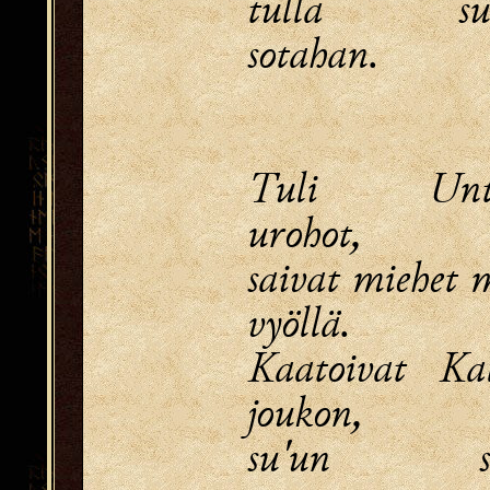
tulla suor
sotahan.
Tuli Unt
urohot,
saivat miehet 
vyöllä.
Kaatoivat Ka
joukon,
su'un su