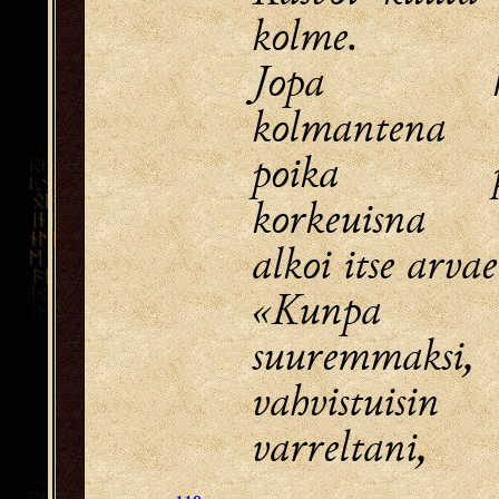
kolme.
Jopa ku
kolmantena
poika po
korkeuisna
alkoi itse arvae
«Kunpa sa
suuremmaksi,
vahvistuisin
varreltani,