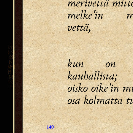
merivettä mitt
melke'in me
vettä,
kun on k
kauhallista;
oisko oike'in m
osa kolmatta tu
140