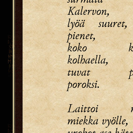
Kalervon,
lyöä suuret,
pienet,
koko ka
kolhaella,
tuvat pol
poroksi.
Laittoi mi
miekka vyölle,
urohot ase käte