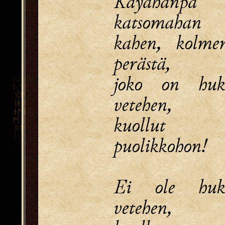
Käyähänpä
katsomahan
kahen, kolme
perästä,
joko on huk
vetehen,
kuollut p
puolikkohon!
Ei ole huk
vetehen,