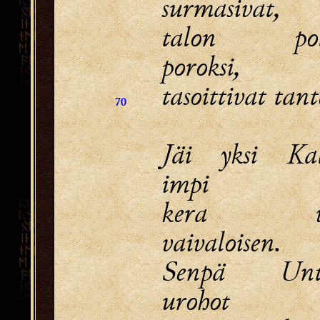
surmasivat,
talon polt
poroksi,
tasoittivat tant
70
Jäi yksi Kal
impi
kera va
vaivaloisen.
Senpä Unt
urohot