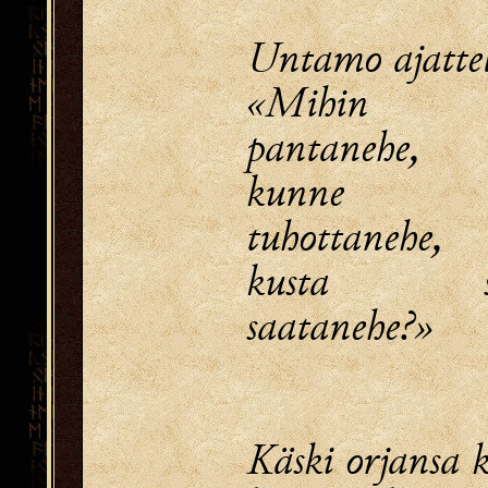
Untamo ajattel
«Mihin p
pantanehe,
kunne 
tuhottanehe,
kusta s
saatanehe?»
Käski orjansa 