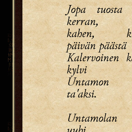
Jopa tuosta 
kerran,
kahen, ko
päivän päästä
Kalervoinen 
kylvi
Untamon t
ta'aksi.
Untamolan 
uuhi