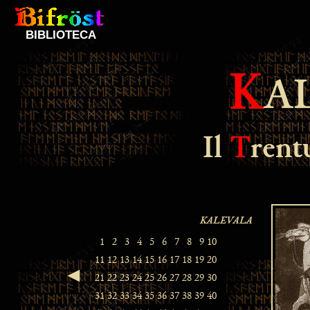
BIBLIOTECA
K
A
Il
T
ren
◄