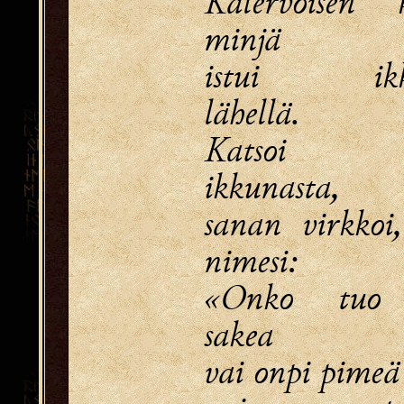
Kalervoisen 
minjä
istui ikk
lähellä.
Katsoi 
ikkunasta,
sanan virkkoi
nimesi:
«Onko tuo 
sakea
vai onpi pimeä 