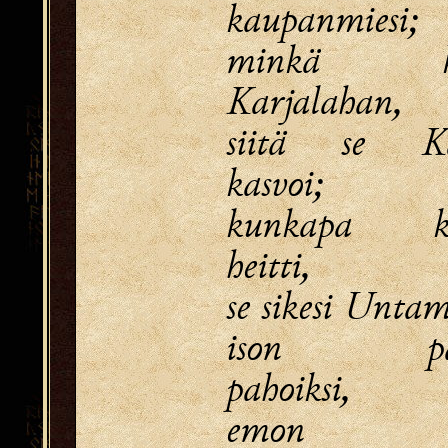
kaupanmiesi;
minkä ka
Karjalahan,
siitä se Ka
kasvoi;
kunkapa ko
heitti,
se sikesi Unta
ison päiv
pahoiksi,
emon