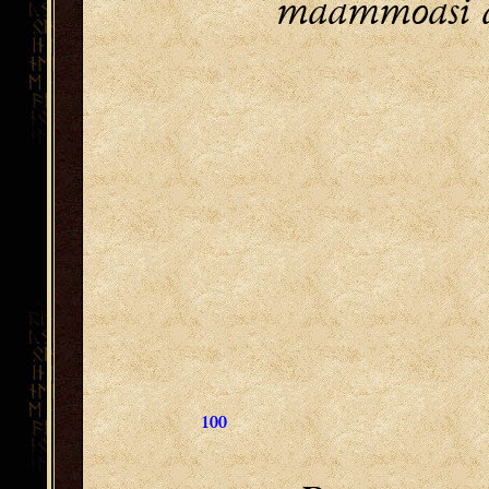
maammoasi 
100