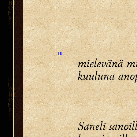
10
mielevänä mi
kuuluna anop
Saneli sanoill