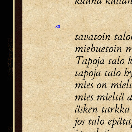
80
tavatoin tal
miehuetoin m
Tapoja talo k
tapoja talo h
mies on mielt
mies mieltä a
äsken tarkka
jos talo epät