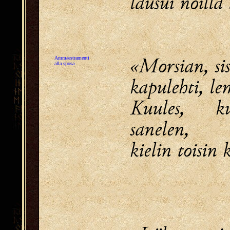
lausui noilla 
«Morsian, si
Ammaestramenti
alla sposa
kapulehti, le
Kuules, 
sanelen,
kielin toisin 