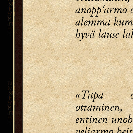
anopp'armo 
alemma kum
hyvä lause l
«Tapa 
ottaminen,
entinen uno
veliarmo hei