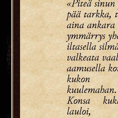
«Piteä sinun 
pää tarkka, t
aina ankara 
ymmärrys yhe
iltasella silm
valkeata vaa
aamusella ko
kukon
kuulemahan.
Konsa kuk
lauloi,