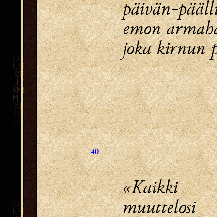
päivän-päälli
emon armaha
joka kirnun p
40
«Kaikki
muuttelosi