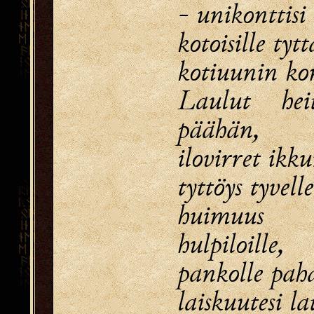
- unikonttisi
kotoisille tytt
kotiuunin kor
Laulut hei
päähän,
ilovirret ikku
tyttöys tyvell
huimuus
hulpiloille,
pankolle paha
laiskuutesi lat