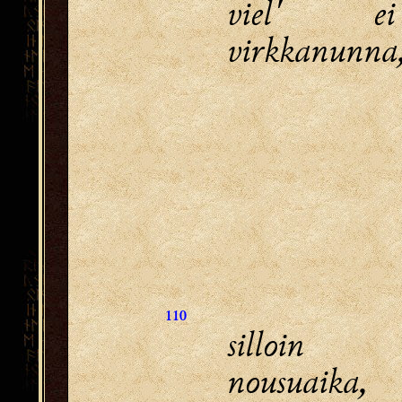
viel' e
virkkanunna
110
silloin
nousuaika,