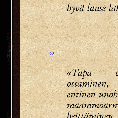
hyvä lause l
60
«Tapa 
ottaminen,
entinen uno
maammoar
heittäminen,