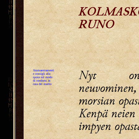
KOLMASK
RUNO
Nyt on
Ammaestramenti
e consigli alla
sposa sul modo
di condursi in
neuvominen,
casa del marito
morsian opas
Kenpä neien 
impyen opasta