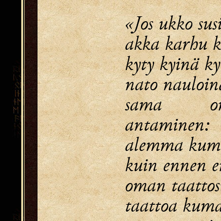
«Jos ukko sus
akka karhu k
kyty kyinä ky
nato nauloina
sama o
antaminen:
alemma kum
kuin ennen e
oman taattosi
taattoa kum