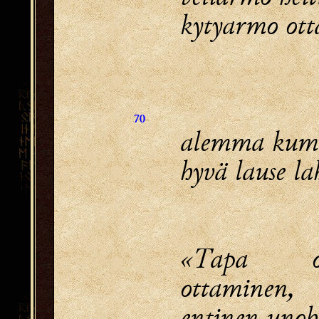
kytyarmo ot
70
alemma kum
hyvä lause l
«Tapa 
ottaminen,
entinen uno