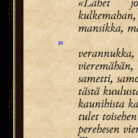
«Lähet j
kulkemahan,
mansikka, m
20
verannukka,
vieremähän,
sametti, sa
tästä kuulusta
kaunihista ka
tulet toisehe
perehesen vie