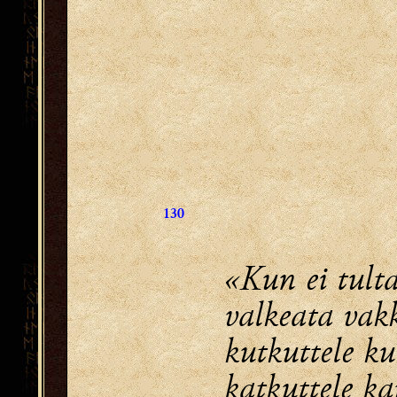
130
«Kun ei tulta
valkeata vakk
kutkuttele kul
katkuttele ka