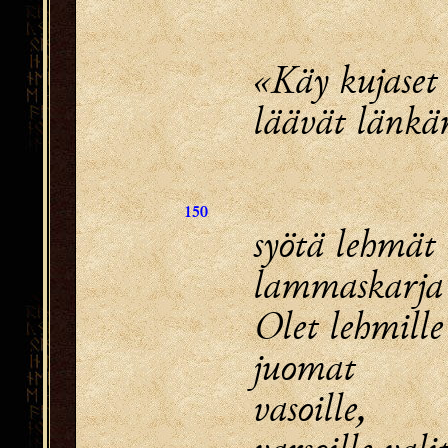
«Käy kujaset 
läävät länkäm
150
syötä lehmät 
lammaskarja 
Olet lehmille
juomat v
vasoille,