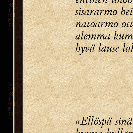
sisararmo he
natoarmo ot
alemma kum
hyvä lause l
«Ellöspä sinä
kuuna kullan