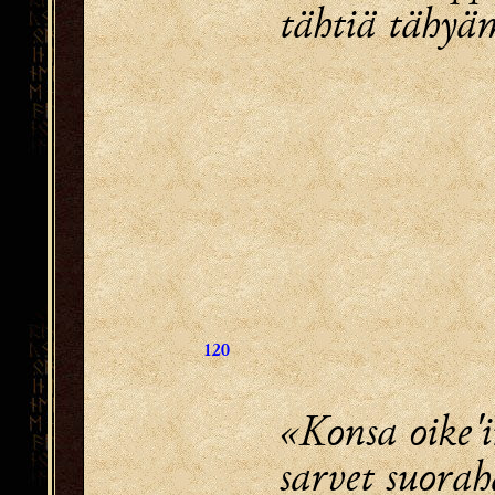
tähtiä tähyä
120
«Konsa oike'i
sarvet suorah