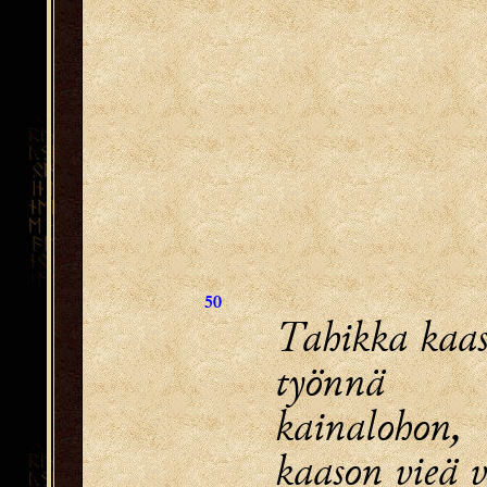
50
Tahikka kaaso
työnnä
kainalohon,
kaason vieä v