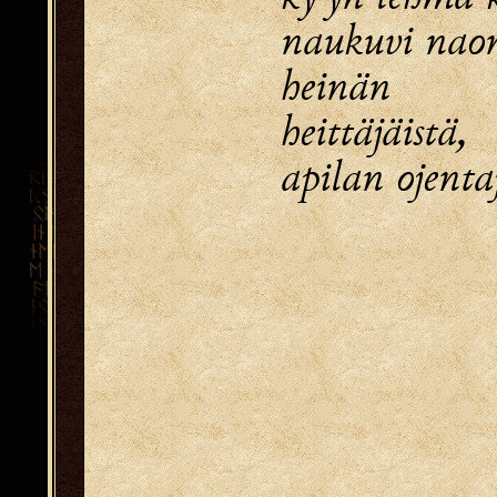
naukuvi naon
heinän
heittäjäistä,
apilan ojentaj