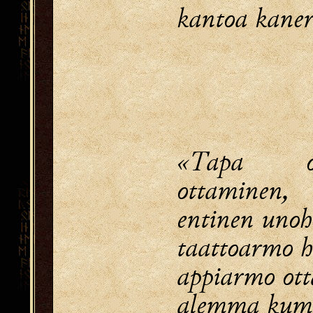
kantoa kaner
«Tapa 
ottaminen,
entinen uno
taattoarmo h
appiarmo ot
alemma kum