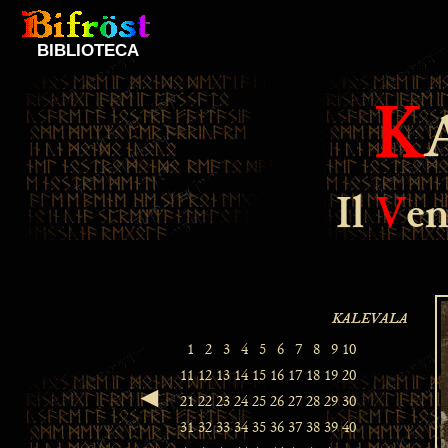
BIBLIOTECA
K
Il
V
en
◄