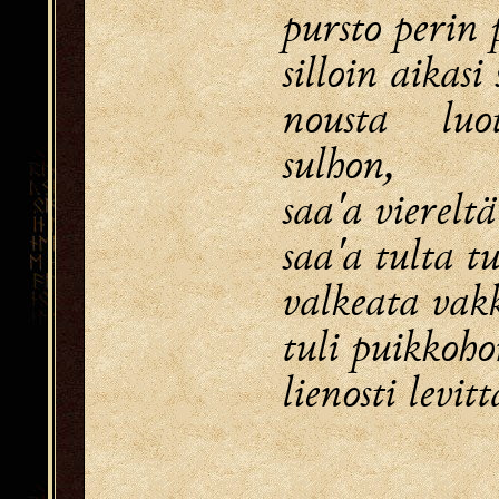
pursto perin 
silloin aikasi
nousta luo
sulhon,
saa'a vierelt
saa'a tulta tu
valkeata vakk
tuli puikkoh
lienosti levit