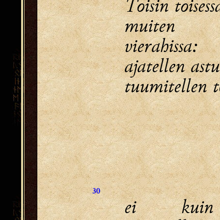
Toisin toisess
muiten
vierahissa:
ajatellen ast
tuumitellen 
30
ei kuin