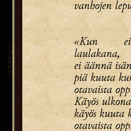
vanhojen lepu
«Kun e
laulakana,
ei äännä isä
piä kuuta ku
otavaista opp
Käyös ulkona 
käyös kuuta 
otavaista opp