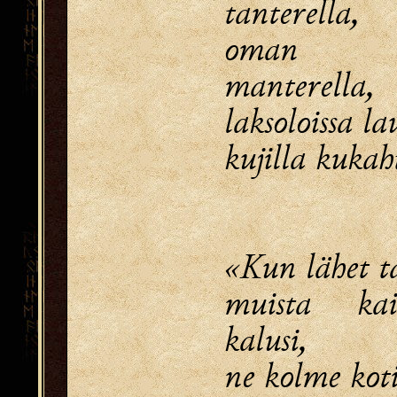
tanterella,
oman m
manterella,
laksoloissa l
kujilla kuka
«Kun lähet ta
muista ka
kalusi,
ne kolme koti