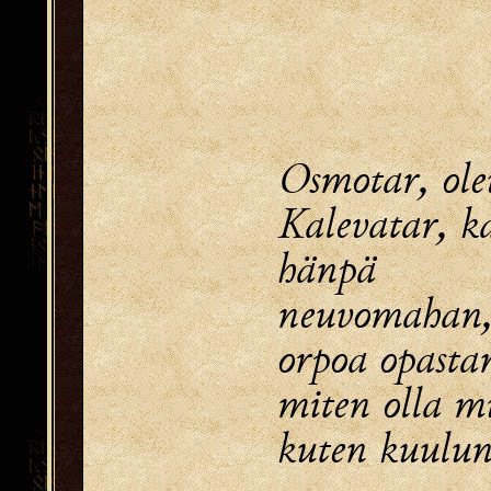
Osmotar, ole
Kalevatar, k
hänpä 
neuvomahan
orpoa opast
miten olla m
kuten kuulun