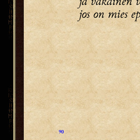
ja vakainen 
jos on mies e
90