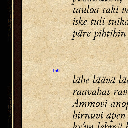
tauloa taki v
iske tuli tuik
päre pihtihin 
140
lähe läävä l
raavahat rav
Ammovi anop
hirnuvi apen
ky'yn lehmä k