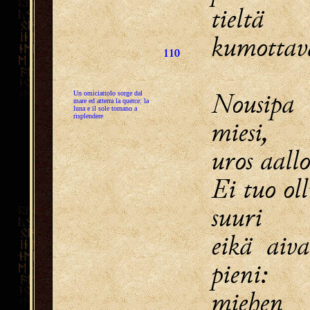
tielt
kumottava
110
Nousipa
Un omiciattolo sorge dal
mare ed atterra la querce: la
luna e il sole tornano a
risplendere
miesi,
uros aallo
Ei tuo ol
suuri
eikä aiv
pieni:
miehen 