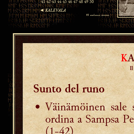
K
I
Sunto del runo
Väinämöinen sale s
ordina a Sampsa Pel
(1-42)