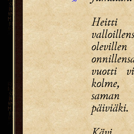
50
Heitti
valloillen
olevillen
onnillens
vuotti v
kolme,
saman 
päiviäki.
Kävi 