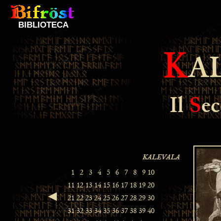
BIBLIOTECA
K
A
Il
S
e
◄