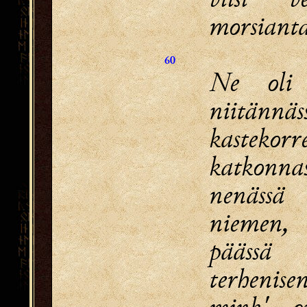
morsianta
60
Ne oli
niitännäs
kastekorr
katkonna
nenässä
niemen,
päässä
terhenisen
mink' on