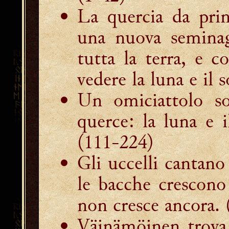
La quercia da pri
una nuova seminag
tutta la terra, e 
vedere la luna e il s
Un omiciattolo so
querce: la luna e i
(111-224)
Gli uccelli cantano 
le bacche crescono 
non cresce ancora
.
Väinämöinen trova 