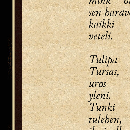
sen harav
kaikki 
veteli.
Tulipa 
Tursas,
uros aa
yleni.
Tunki h
tulehen,