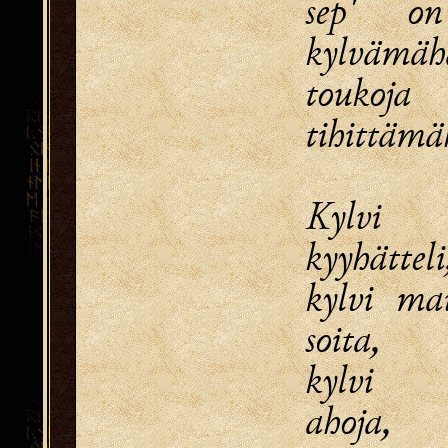
sep' o
kylvämäh
toukoja
tihittämä
Kylvi
kyyhätteli
kylvi mai
soita,
kylvi 
ahoja,