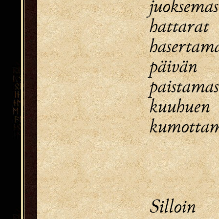
juoksemas
hattarat
hasertama
päivän
paistamas
kuuhuen
kumottam
Silloi