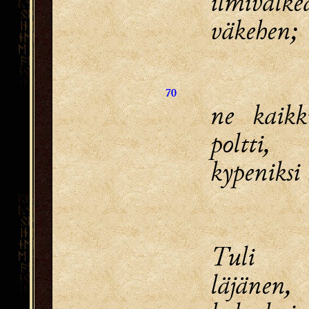
ilmivalke
väkehen;
70
ne kaikk
poltti,
kypeniksi 
Tuli 
läjänen,