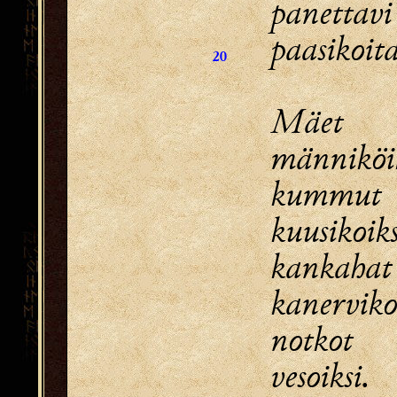
panettavi
paasikoita
20
Mäet 
männiköik
kummut
kuusikoiks
kankahat
kanervikoi
notkot 
vesoiksi.