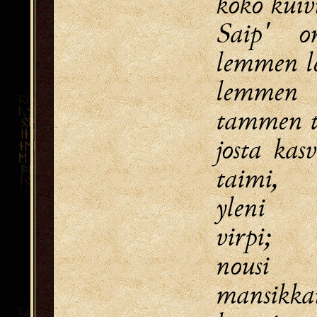
koko kuiv
Saip' o
lemmen le
lemmen
tammen t
josta kas
taimi,
yleni 
virpi;
nousi 
mansikka