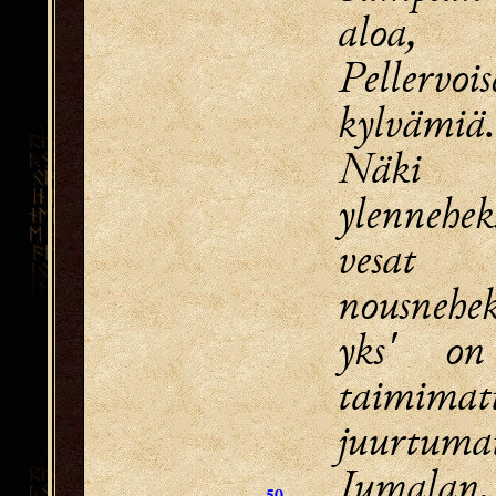
aloa,
Pellervoi
kylvämiä.
Näki
ylenneheks
vesat 
nousnehek
yks' o
taimimat
juurtum
Jumalan.