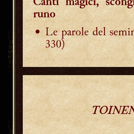
Canti magici, scong
runo
Le parole del semi
330)
TOINE