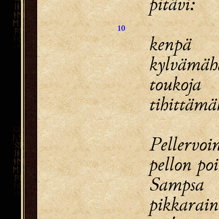
pitävi:
10
kenpä
kylvämäh
toukoja
tihittämä
Pellervoi
pellon po
Sampsa
pikkarain