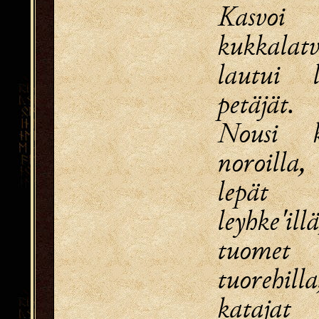
Kasvoi
kukkalatv
lautui l
petäjät.
Nousi k
noroilla,
lepät 
leyhke'illä
tuomet
tuorehilla
katajat 