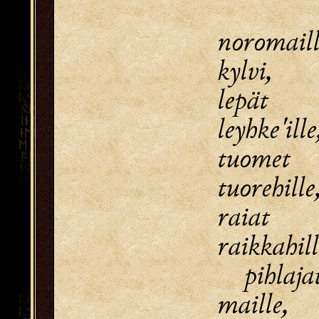
noromail
kylvi,
lepät 
leyhke'ille
tuomet
tuorehille
raiat 
raikkahill
pihlajat
maille,