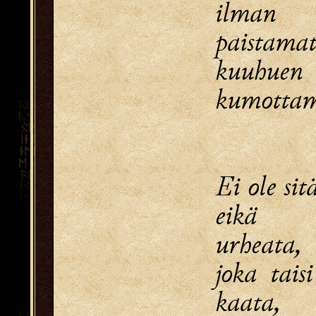
ilman 
paistamat
kuuhuen
kumottam
Ei ole sit
eikä 
urheata,
joka tai
kaata,