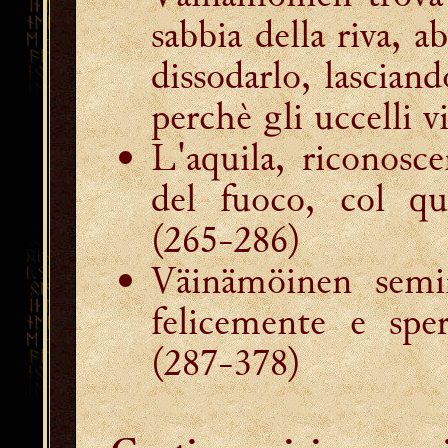
sabbia della riva, a
dissodarlo, lasciand
perchè gli uccelli v
L'aquila, riconosc
del fuoco, col qu
(265-286)
Väinämöinen semin
felicemente e sper
(287-378)