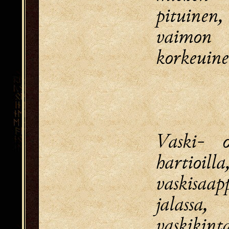
pituinen,
vaimon 
korkeuine
Vaski- o
hartioilla
vaskisaap
jalassa,
vaskikint