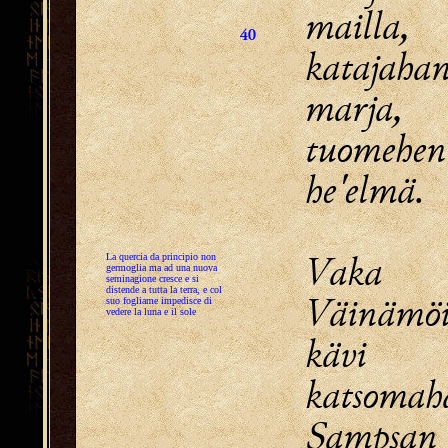
mailla,
40
katajaha
marja,
tuomeh
he'elmä.
Vaka 
La quercia da principio non
germoglia ma ad una nuova
seminagione cresce e si
distende a tutta la terra, e col
Väinämö
suo fogliame impedisce di
vedere la luna e il sole
kävi 
katsomah
Sampsan 