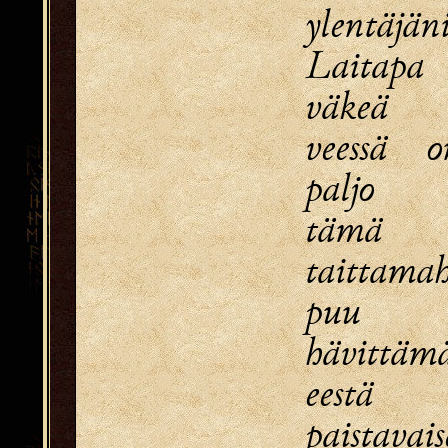
ylentäjäni
Laitap
väkeä
veessä 
paljo
tämä 
taittama
puu 
hävittäm
eestä 
paistavais