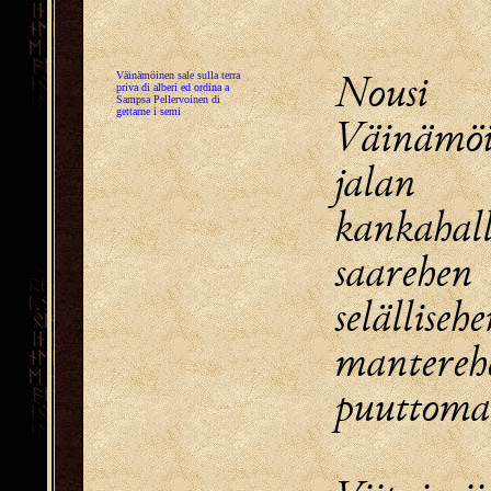
Nousi
Väinämöinen sale sulla terra
priva di alberi ed ordina a
Sampsa Pellervoinen di
gettarne i semi
Väinämö
jalan
kankahal
saarehen
selällisehe
mantereh
puuttoma