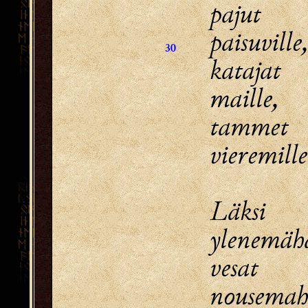
pajut 
paisuville
30
katajat 
maille,
tammet
vieremille
Läksi
ylenemäh
vesat 
nousemah