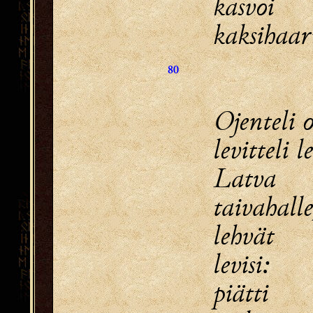
kasvoi
kaksihaar
80
Ojenteli o
levitteli 
Latva 
taivahalle
lehvät 
levisi:
piätti