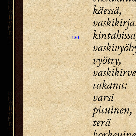
käessä,
vaskikirja
kintahissa
120
vaskivyöh
vyötty,
vaskikir
takana:
varsi p
pituinen,
terä 
korkeuine