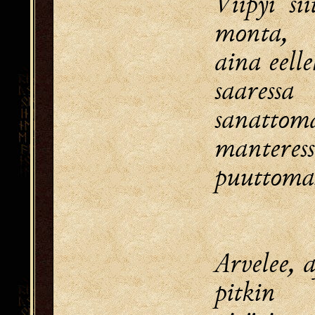
Viipyi si
monta,
aina eelle
saaressa
sanattoma
manteres
puuttomas
Arvelee, a
pitkin 