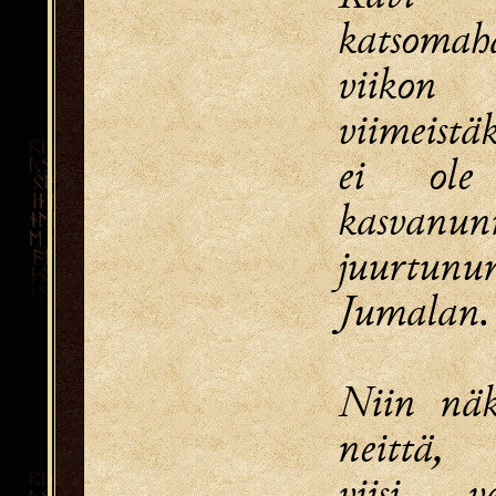
katsomah
viikon
viimeistäk
ei ole
kasvanun
juurtun
Jumalan.
Niin näk
neittä,
viisi 