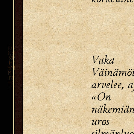
Vaka 
Väinämö
arvelee, a
«On 
näkemiän
uros
silmänluo