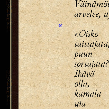
Väinämö
arvelee, a
90
«Oisko
taittajata
puun 
sortajata?
Ikävä 
olla,
kamala 
uia