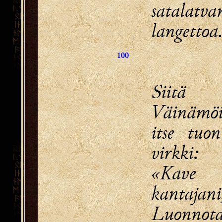
satalatva
langettoa
100
Siitä
Väinämö
itse tuon
virkki:
«Kave
kantajani
Luonnota