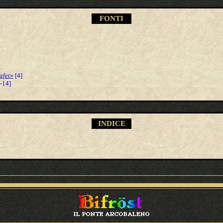
FONTI
afet
»
[4]
-14]
INDICE