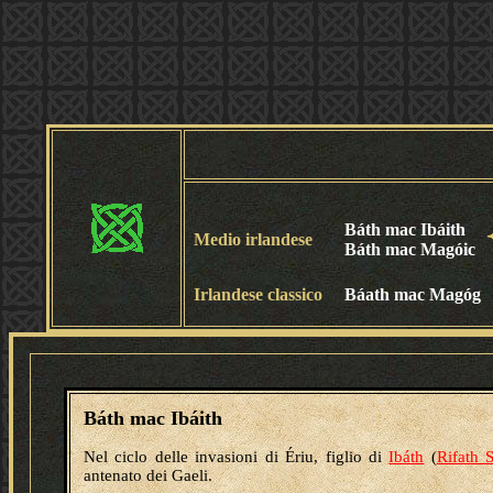
Báth mac Ibáith
Medio irlandese
Báth mac Magóic
Irlandese classico
Báath mac Magóg
Báth mac Ibáith
Nel ciclo delle invasioni di Ériu, figlio di
Ibáth
(
Rifath 
antenato dei Gaeli.