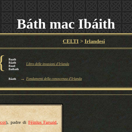
Báth mac Ibáith
CELTI
>
Irlandesi
{
Baath
Báath
Libro delle invasioni d'Irlanda
Baad
Bathath
→
Fondamenti della conoscenza d'Irlanda
Báath
Scot
), padre di
Féinius Farsaid
,