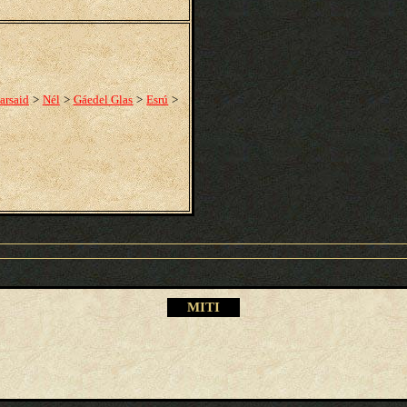
arsaid
>
Nél
>
Gáedel Glas
>
Esrú
>
M
ITI