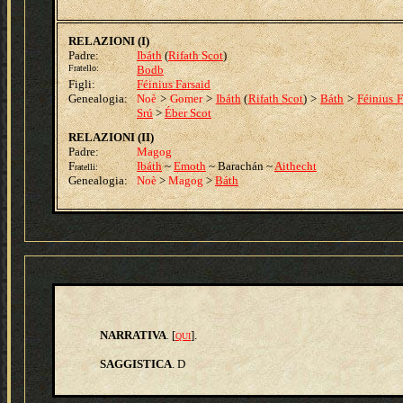
RELAZIONI (I)
Padre:
Ibáth
(
Rifath Scot
)
Fratello:
Bodb
Figli:
Féinius Farsaid
Genealogia:
Noè
>
Gomer
>
Ibáth
(
Rifath Scot
)
>
Báth
>
Féinius F
Srú
>
Éber Scot
RELAZIONI (II)
Padre:
Magog
F
Ibáth
~
Emoth
~ Barachán
~
Aithecht
ratelli:
Genealogia:
Noè
>
Magog
>
Báth
NARRATIVA
[
].
.
QUI
SAGGISTICA
.
D