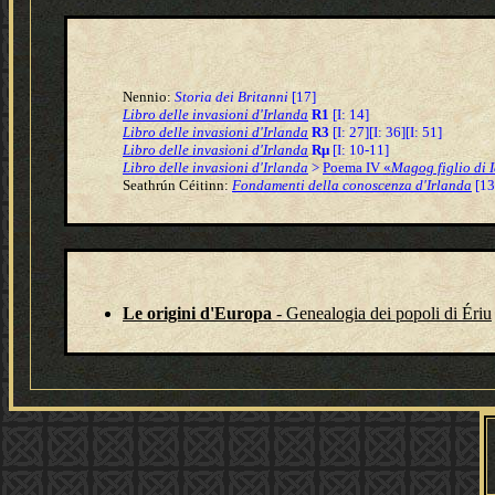
Nennio:
Storia dei Britanni
[17]
Libro delle invasioni d'Irlanda
R1
[I: 14]
Libro delle invasioni d'Irlanda
R3
[I: 27][I: 36][I: 51]
Libro delle invasioni d'Irlanda
Rμ
[I: 10-11]
Libro delle invasioni d'Irlanda
>
Poema IV «
Magog figlio di I
S
eathrún Céitinn:
Fondamenti della conoscenza d'Irlanda
[13
Le origini d'Europa
- Genealogia dei popoli di Ériu