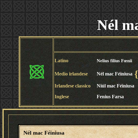
Nél ma
Latino
Nelius filius Fœnii
Medio irlandese
Nél mac Féiniusa
Irlandese classico
Niúl mac Féiniusa
Inglese
Fenius Farsa
Nél mac Féiniusa