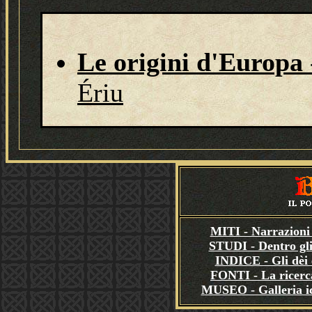
Le origini d'Europa
Ériu
MITI - Narrazioni 
STUDI - Dentro gli
INDICE - Gli dèi e
FONTI - La ricerca
MUSEO - Galleria i