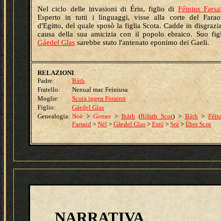
Nel ciclo delle invasioni di Ériu, figlio di
Féinius Farsa
Esperto in tutti i linguaggi, visse alla corte del Fara
d'Egitto, del quale sposò la figlia Scota. Cadde in disgrazi
causa della sua amicizia con il popolo ebraico. Suo fig
Gáedel Glas
sarebbe stato l'antenato eponimo dei Gaeli.
RELAZIONI
Padre:
Báth
Fratello:
Nenual mac Feiniusa
Moglie:
Scota ingen Forainn
Figlio:
Gáedel Glas
Genealogia:
Noè
>
Gomer
>
Ibáth
(
Rifath Scot
)
>
Báth
>
Féin
Farsaid
>
Nél
>
Gáedel Glas
>
Esrú
>
Srú
>
Éber Scot
NARRATIVA
.