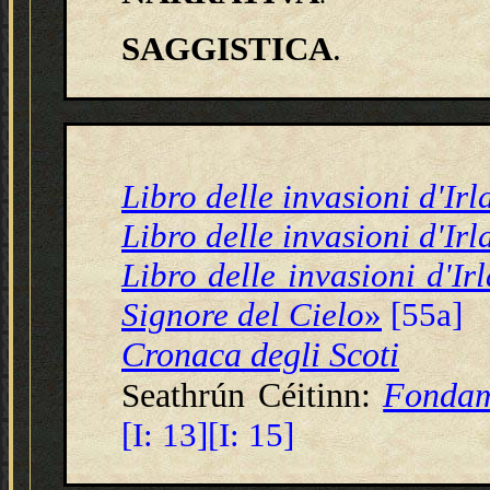
SAGGISTICA
.
Libro delle invasioni d'Ir
Libro delle invasioni d'Ir
Libro delle invasioni d'Ir
Signore del Cielo
»
[55a]
Cronaca degli Scoti
eathrún Céitinn:
Fondam
S
[I: 13][I: 15]