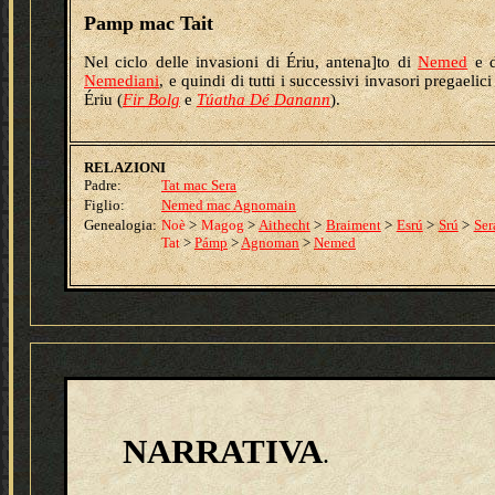
Pamp mac Tait
Nel ciclo delle invasioni di Ériu, antena]to di
Nemed
e d
Nemediani
, e quindi di tutti i successivi invasori pregaelici
Ériu (
Fir Bolg
e
Túatha Dé Danann
).
RELAZIONI
Padre:
Tat mac Sera
Figlio:
Nemed mac Agnomain
Genealogia:
Noè
>
Magog
>
Aithecht
>
Braiment
>
Esrú
>
Srú
>
Ser
Tat
>
Pámp
>
Agnoman
>
Nemed
NARRATIVA
.