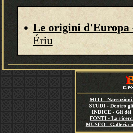
Le origini d'Europa
Ériu
MITI - Narrazioni 
STUDI - Dentro gli
INDICE - Gli dèi e
FONTI - La ricerca
MUSEO - Galleria i