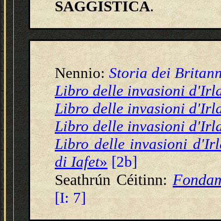
SAGGISTICA
.
Nennio:
Storia dei Britann
Libro delle invasioni d'Ir
Libro delle invasioni d'Ir
Libro delle invasioni d'Ir
Libro delle invasioni d'Ir
di Iafet
»
[2b]
eathrún Céitinn:
Fondam
S
[I: 7]