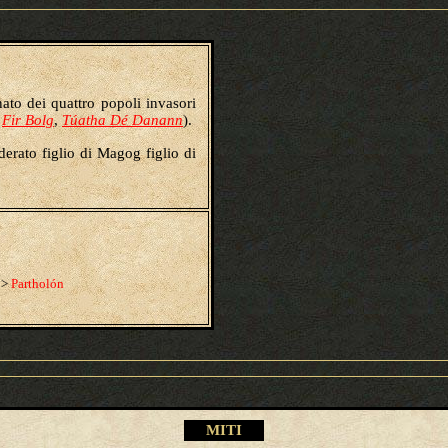
nato dei quattro popoli invasori
,
Fir Bolg
,
Túatha Dé Danann
).
derato figlio di Magog figlio di
>
Partholón
M
ITI