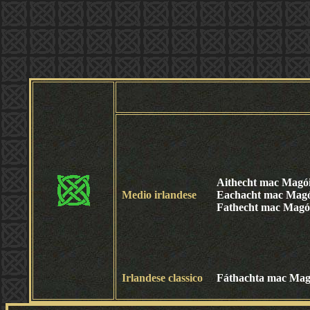
Aithecht mac Magó
Medio irlandese
Eachacht mac Magó
Fathecht mac Magó
Irlandese classico
Fáthachta mac Ma