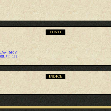
FONTI
afet
»
[5d-6a]
6][I: 7][I: 13]
INDICE