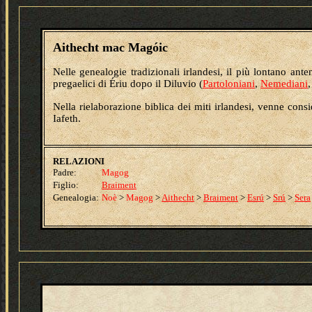
Aithecht mac Magóic
Nelle genealogie tradizionali irlandesi, il più lontano ante
pregaelici di Ériu dopo il Diluvio (
Partoloniani
,
Nemediani
Nella rielaborazione biblica dei miti irlandesi, venne consi
Iafeth.
RELAZIONI
Padre:
Magog
Figlio:
Braiment
Genealogia:
Noè
>
Magog
>
Aithecht
>
Braiment
>
Esrú
>
Srú
>
Sera