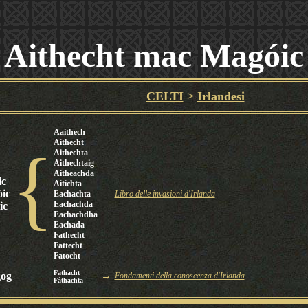
Aithecht mac Magóic
CELTI
>
Irlandesi
Aaithech
Aithecht
{
Aithechta
Aithechtaig
Aitheachda
ic
Aitichta
ic
Eachachta
Libro delle invasioni d'Irlanda
Eachachda
ic
Eachachdha
Eachada
Fathecht
Fattecht
Fatocht
Fathacht
gog
→
Fondamenti della conoscenza d'Irlanda
Fáthachta