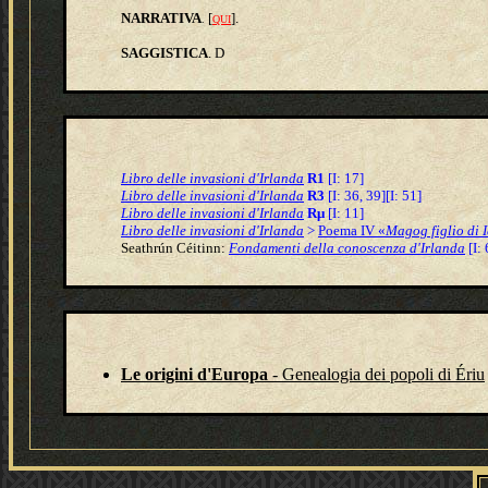
NARRATIVA
[
].
.
QUI
SAGGISTICA
.
D
Libro delle invasioni d'Irlanda
R1
[I: 17]
Libro delle invasioni d'Irlanda
R3
[I: 36, 39][I: 51]
Libro delle invasioni d'Irlanda
Rμ
[I: 11]
Libro delle invasioni d'Irlanda
>
Poema IV «
Magog figlio di I
S
eathrún Céitinn:
Fondamenti della conoscenza d'Irlanda
[I: 
Le origini d'Europa
- Genealogia dei popoli di Ériu