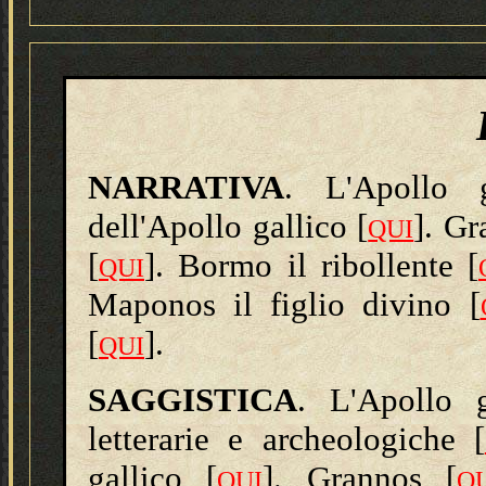
NARRATIVA
. L'Apollo g
dell'Apollo gallico [
]. Gr
QUI
[
]. Bormo il ribollente [
QUI
Maponos il figlio divino [
[
].
QUI
SAGGISTICA
. L'Apollo g
letterarie e archeologiche [
gallico [
]. Grannos [
QUI
Q