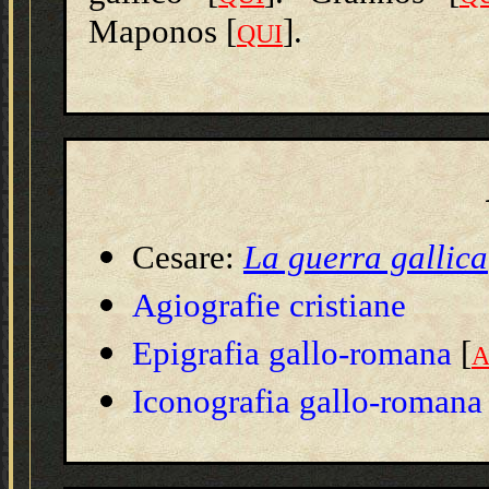
Maponos [
].
QUI
Cesare:
La guerra gallica
Agiografie cristiane
Epigrafia gallo-romana
[
A
Iconografia
gallo-romana