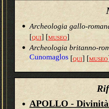
Archeologia gallo-roman
[
] [
]
QUI
MUSEO
Archeologia britanno-ro
Cunomaglos
[
] [
QUI
MUSEO
Ri
APOLLO - Divinità d