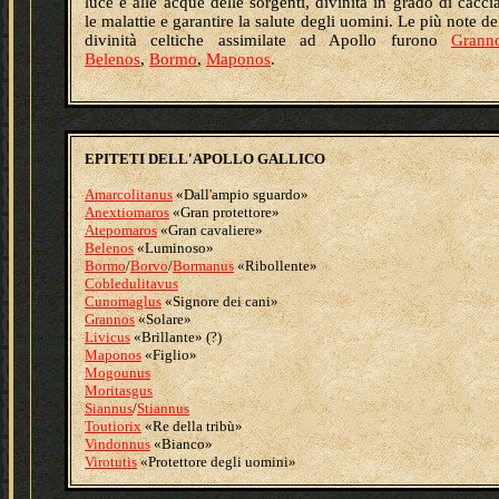
luce e alle acque delle sorgenti, divinità in grado di cacci
le malattie e garantire la salute degli uomini. Le più note de
divinità celtiche assimilate ad Apollo furono
Grann
Belenos
,
Bormo
,
Maponos
.
EPITETI DELL'APOLLO GALLICO
Amarcolitanus
«Dall'ampio sguardo»
Anextiomaros
«Gran protettore»
Atepomaros
«Gran cavaliere»
Belenos
«Luminoso»
Bormo
/
Borvo
/
Bormanus
«Ribollente»
Cobledulitavus
Cunomaglus
«Signore dei cani»
Grannos
«Solare»
Livicus
«Brillante» (?)
Maponos
«Figlio»
Mogounus
Moritasgus
Siannus
/
Stiannus
Toutiorix
«Re della tribù»
Vindonnus
«Bianco»
Virotutis
«Protettore degli uomini»